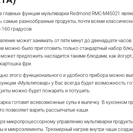
з главных функции мультиварки Redmond RMC-M45021 являе
ь самые разнообразные продукты, почти всеми классически
о 160 градусов.
вление может занимать от пяти минут до двенадцати часов
в можно было приготовить только стандартный набор блюд
может предложить насладится такими блюдами, как йогурт,
картошка фри.
ью этого функционального и удобного прибора можно вып
ункции «Мультиповар» у Вас всегда будет возможность гото
дукты можно будет пожарить и потушить.
арка готовит всевозможные супы и выпечку. В кухонном п
что позволяет варить рассыпчатые каши.
ря микропроцессорному управлению мультиварки продукты,
ы и микроэлементы. Трехмерный нагрев внутри чаши создает