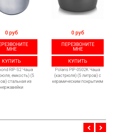
0 руб
0 руб
ЕРЕЗВОНИТЕ
ПЕРЕЗВОНИТЕ
П
МНЕ
МНЕ
КУПИТЬ
КУПИТЬ
ond RIP-S2 Чаша
Polaris PIP-0502K Чаша
P
рюля, емкость) (5
(кастрюля) (5 литров) с
До
ов) стальная из
керамическим покрытием
(каст
нержавейки
литро
япо
DAIKIN