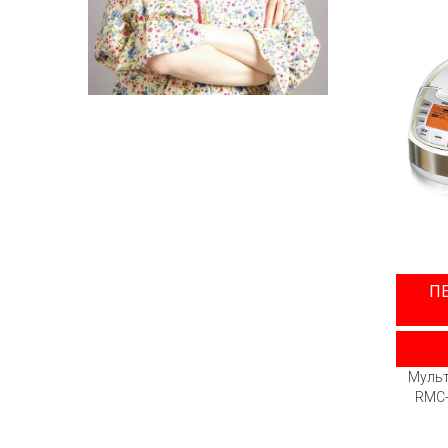
П
Муль
RMC-