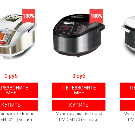
100%
100%
0 руб
0 руб
ЕРЕЗВОНИТЕ
ПЕРЕЗВОНИТЕ
П
МНЕ
МНЕ
КУПИТЬ
КУПИТЬ
тиварка Redmond
Мультиварка Redmond
Муль
M45021 (Белая)
RMC-M170 (Чёрная)
RM