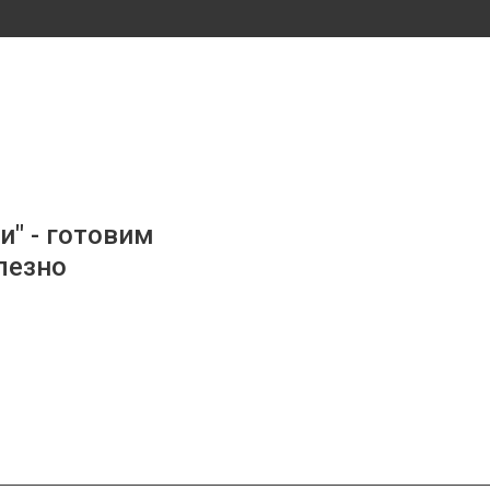
и" - готовим
лезно