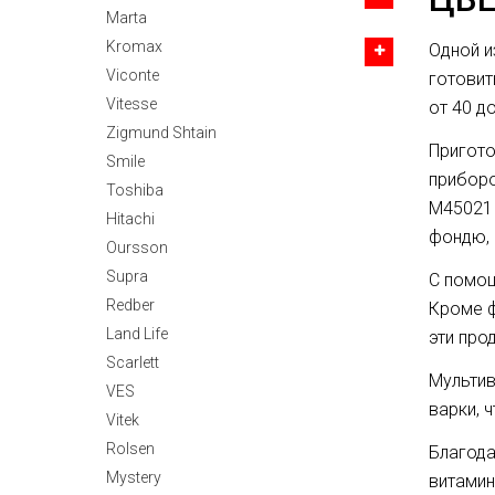
Marta
Kromax
Одной и
Viconte
готовит
Vitesse
от 40 д
Zigmund Shtain
Пригото
Smile
приборо
Toshiba
M45021 
Hitachi
фондю, 
Oursson
Supra
С помощ
Redber
Кроме ф
Land Life
эти про
Scarlett
Мультив
VES
варки, 
Vitek
Rolsen
Благода
Mystery
витамин