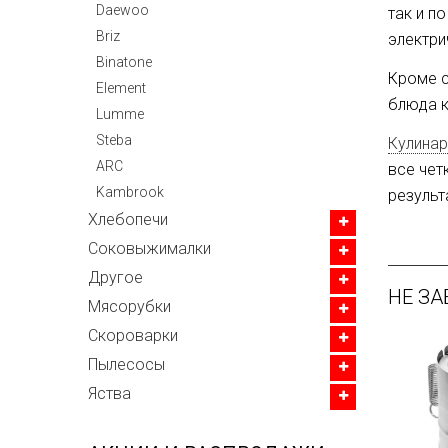
Daewoo
так и п
Briz
электри
Binatone
Кроме с
Element
блюда к
Lumme
Steba
Кулинар
ARC
все чет
Kambrook
результ
Хлебопечи
Соковыжималки
Другое
НЕ ЗА
Мясорубки
Скороварки
Пылесосы
Яства