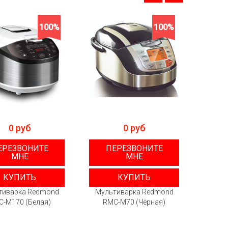
100%
100%
0 руб
0 руб
ЕРЕЗВОНИТЕ
ПЕРЕЗВОНИТЕ
П
МНЕ
МНЕ
КУПИТЬ
КУПИТЬ
тиварка Redmond
Мультиварка Redmond
Муль
C-M170 (Белая)
RMC-M70 (Чёрная)
RM