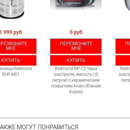
1 999 руб
0 руб
ЕРЕЗВОНИТЕ
ПЕРЕЗВОНИТЕ
П
МНЕ
МНЕ
КУПИТЬ
КУПИТЬ
инница Redmond
Redmond RIP-C2 Чаша
Redm
RHP-M01
(кастрюля, емкость) (5
(каст
литров) с керамическим
литр
покрытием Anato (Южная
Корея)
ТАКЖЕ МОГУТ ПОНРАВИТЬСЯ