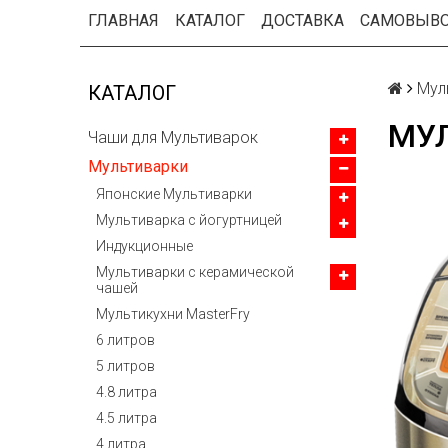
ГЛАВНАЯ
КАТАЛОГ
ДОСТАВКА
САМОВЫВ
Мул
КАТАЛОГ
МУЛ
Чаши для Мультиварок
Мультиварки
Японские Мультиварки
Мультиварка с йогуртницей
Индукционные
Мультиварки с керамической
чашей
Мультикухни MasterFry
6 литров
5 литров
4.8 литра
4.5 литра
4 литра