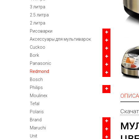
3 литра
2.5 литра
2 литра
Рисоварки
Аксессуары для мультиварок
Cuckoo
Bork
Panasonic
Redmond
Bosch
Philips
ОПИСА
Moulinex
Tefal
Скача
Polaris
Brand
МУЛ
Maruchi
ЦВЕ
Unit