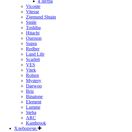
4 литра
Viconte
Vitesse
Zigmund Shtain
Smile
Toshiba
Hitachi
Oursson
Supra
Redber
Land Life
Scarlett
VES
Vitek
Rolsen
Mystery
Daewoo
Briz
Binatone
Element
Lumme
Steba
ARC
Kambrook
Хлебопечи