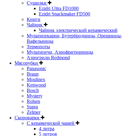
Сушилки
Ezidri Ultra FD1000
Ezidri Snackmaker FD500
Книги
Чайник
Чайник электрический керамический
Мультипекарни, Бутербродницы, Орешницы,
Вафельницы
Термопоты
Мультипечи, Аэрофритюрницы
Аэрогрили Redmond
Мясорубки
Panasonic
Braun
Moulinex
Kenwood
Bosch
Mystery
Rolsen
Supra
Zelmer
Скороварки
С керамической чашей
4 литра
5 литров