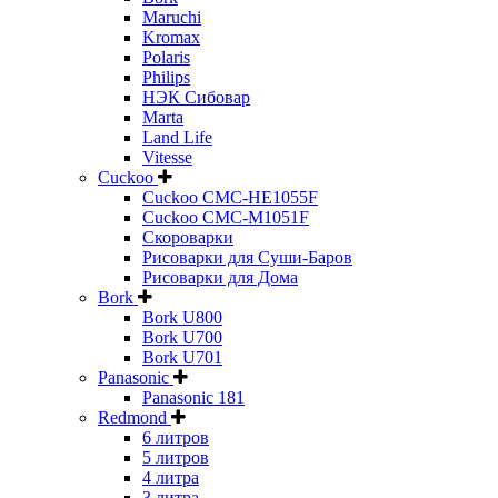
Maruchi
Kromax
Polaris
Philips
НЭК Сибовар
Marta
Land Life
Vitesse
Cuckoo
Cuckoo CMC-HE1055F
Cuckoo CMC-M1051F
Скороварки
Рисоварки для Суши-Баров
Рисоварки для Дома
Bork
Bork U800
Bork U700
Bork U701
Panasonic
Panasonic 181
Redmond
6 литров
5 литров
4 литра
3 литра