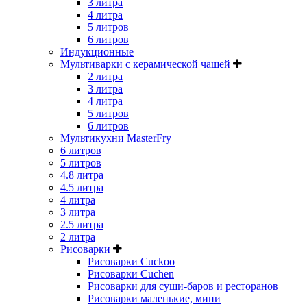
3 литра
4 литра
5 литров
6 литров
Индукционные
Мультиварки с керамической чашей
2 литра
3 литра
4 литра
5 литров
6 литров
Мультикухни MasterFry
6 литров
5 литров
4.8 литра
4.5 литра
4 литра
3 литра
2.5 литра
2 литра
Рисоварки
Рисоварки Cuckoo
Рисоварки Cuchen
Рисоварки для суши-баров и ресторанов
Рисоварки маленькие, мини