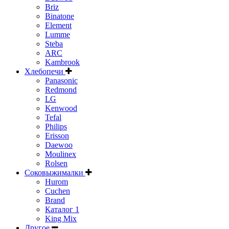
Briz
Binatone
Element
Lumme
Steba
ARC
Kambrook
Хлебопечи
Panasonic
Redmond
LG
Kenwood
Tefal
Philips
Erisson
Daewoo
Moulinex
Rolsen
Соковыжималки
Hurom
Cuchen
Brand
Каталог 1
King Mix
Другое