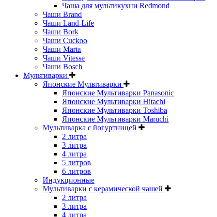
Чаша для мультикухни Redmond
Чаши Brand
Чаши Land-Life
Чаши Bork
Чаши Cuckoo
Чаши Marta
Чаши Vitesse
Чаши Bosch
Мультиварки
Японские Мультиварки
Японские Мультиварки Panasonic
Японские Мультиварки Hitachi
Японские Мультиварки Toshiba
Японские Мультиварки Maruchi
Мультиварка с йогуртницей
2 литра
3 литра
4 литра
5 литров
6 литров
Индукционные
Мультиварки с керамической чашей
2 литра
3 литра
4 литра