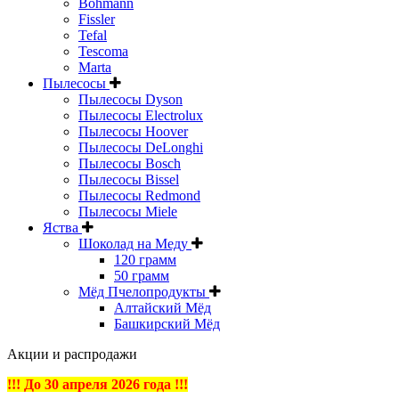
Bohmann
Fissler
Tefal
Tescoma
Marta
Пылесосы
Пылесосы Dyson
Пылесосы Electrolux
Пылесосы Hoover
Пылесосы DeLonghi
Пылесосы Bosch
Пылесосы Bissel
Пылесосы Redmond
Пылесосы Miele
Яства
Шоколад на Меду
120 грамм
50 грамм
Мёд Пчелопродукты
Алтайский Мёд
Башкирский Мёд
Акции и распродажи
!!! До 30 апреля 2026 года !!!