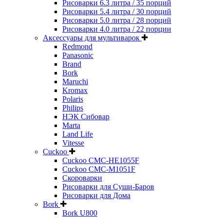
Рисоварки 6.3 литра / 35 порций
Рисоварки 5.4 литра / 30 порций
Рисоварки 5.0 литра / 28 порций
Рисоварки 4.0 литра / 22 порции
Аксессуары для мультиварок
Redmond
Panasonic
Brand
Bork
Maruchi
Kromax
Polaris
Philips
НЭК Сибовар
Marta
Land Life
Vitesse
Cuckoo
Cuckoo CMC-HE1055F
Cuckoo CMC-M1051F
Скороварки
Рисоварки для Суши-Баров
Рисоварки для Дома
Bork
Bork U800