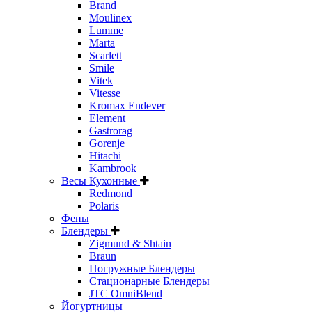
Brand
Moulinex
Lumme
Marta
Scarlett
Smile
Vitek
Vitesse
Kromax Endever
Element
Gastrorag
Gorenje
Hitachi
Kambrook
Весы Кухонные
Redmond
Polaris
Фены
Блендеры
Zigmund & Shtain
Braun
Погружные Блендеры
Стационарные Блендеры
JTC OmniBlend
Йогуртницы