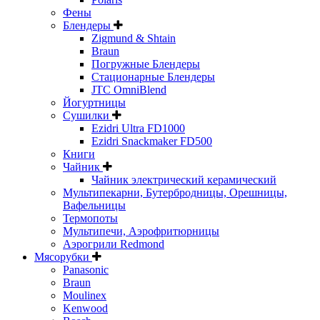
Фены
Блендеры
Zigmund & Shtain
Braun
Погружные Блендеры
Стационарные Блендеры
JTC OmniBlend
Йогуртницы
Сушилки
Ezidri Ultra FD1000
Ezidri Snackmaker FD500
Книги
Чайник
Чайник электрический керамический
Мультипекарни, Бутербродницы, Орешницы,
Вафельницы
Термопоты
Мультипечи, Аэрофритюрницы
Аэрогрили Redmond
Мясорубки
Panasonic
Braun
Moulinex
Kenwood