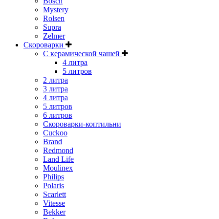
Bosch
Mystery
Rolsen
Supra
Zelmer
Скороварки
С керамической чашей
4 литра
5 литров
2 литра
3 литра
4 литра
5 литров
6 литров
Скороварки-коптильни
Cuckoo
Brand
Redmond
Land Life
Moulinex
Philips
Polaris
Scarlett
Vitesse
Bekker