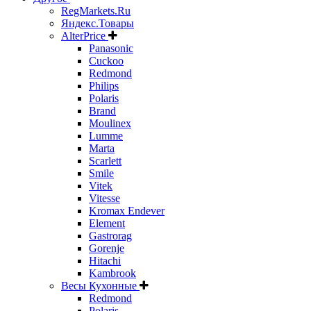
RegMarkets.Ru
Яндекс.Товары
AlterPrice
Panasonic
Cuckoo
Redmond
Philips
Polaris
Brand
Moulinex
Lumme
Marta
Scarlett
Smile
Vitek
Vitesse
Kromax Endever
Element
Gastrorag
Gorenje
Hitachi
Kambrook
Весы Кухонные
Redmond
Polaris