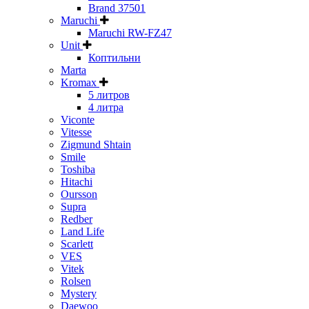
Brand 37501
Maruchi
Maruchi RW-FZ47
Unit
Коптильни
Marta
Kromax
5 литров
4 литра
Viconte
Vitesse
Zigmund Shtain
Smile
Toshiba
Hitachi
Oursson
Supra
Redber
Land Life
Scarlett
VES
Vitek
Rolsen
Mystery
Daewoo