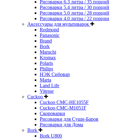
Рисоварки 6.3 литра / 35 порций
Рисоварки 5.4 литра / 30 порций
Рисоварки 5.0 литра / 28 порций
Рисоварки 4.0 литра / 22 порции
Аксессуары для мультиварок
Redmond
Panasonic
Brand
Bork
Maruchi
Kromax
Polaris
Philips
НЭК Сибовар
Marta
Land Life
Vitesse
Cuckoo
Cuckoo CMC-HE1055F
Cuckoo CMC-M1051F
Скороварки
Рисоварки для Суши-Баров
Рисоварки для Дома
Bork
Bork U800