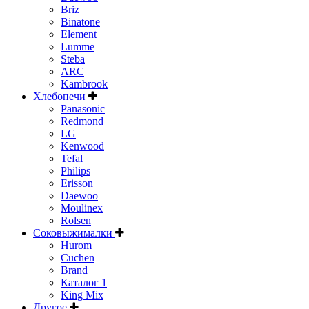
Briz
Binatone
Element
Lumme
Steba
ARC
Kambrook
Хлебопечи
Panasonic
Redmond
LG
Kenwood
Tefal
Philips
Erisson
Daewoo
Moulinex
Rolsen
Соковыжималки
Hurom
Cuchen
Brand
Каталог 1
King Mix
Другое