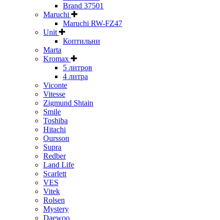
Brand 37501
Maruchi
Maruchi RW-FZ47
Unit
Коптильни
Marta
Kromax
5 литров
4 литра
Viconte
Vitesse
Zigmund Shtain
Smile
Toshiba
Hitachi
Oursson
Supra
Redber
Land Life
Scarlett
VES
Vitek
Rolsen
Mystery
Daewoo