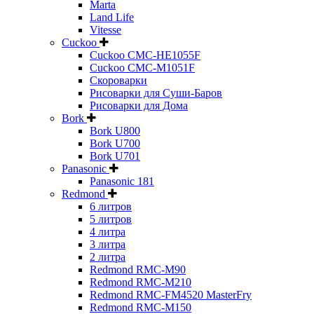
Marta
Land Life
Vitesse
Cuckoo
Cuckoo CMC-HE1055F
Cuckoo CMC-M1051F
Скороварки
Рисоварки для Суши-Баров
Рисоварки для Дома
Bork
Bork U800
Bork U700
Bork U701
Panasonic
Panasonic 181
Redmond
6 литров
5 литров
4 литра
3 литра
2 литра
Redmond RMC-M90
Redmond RMC-M210
Redmond RMC-FM4520 MasterFry
Redmond RMC-M150