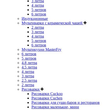
3 литра
4 литра
5 литров
6 литров
Индукционные
Мультиварки с керамической чашей
2 литра
3 литра
4 литра
5 литров
6 литров
Мультикухни MasterFry
6 литров
5 литров
4.8 литра
4.5 литра
4 литра
3 литра
2.5 литра
2 литра
Рисоварки
Рисоварки Cuckoo
Рисоварки Cuchen
Рисоварки для суши-баров и ресторанов
Рисоварки маленькие, мини