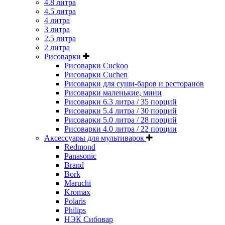
4.8 литра
4.5 литра
4 литра
3 литра
2.5 литра
2 литра
Рисоварки
Рисоварки Cuckoo
Рисоварки Cuchen
Рисоварки для суши-баров и ресторанов
Рисоварки маленькие, мини
Рисоварки 6.3 литра / 35 порций
Рисоварки 5.4 литра / 30 порций
Рисоварки 5.0 литра / 28 порций
Рисоварки 4.0 литра / 22 порции
Аксессуары для мультиварок
Redmond
Panasonic
Brand
Bork
Maruchi
Kromax
Polaris
Philips
НЭК Сибовар