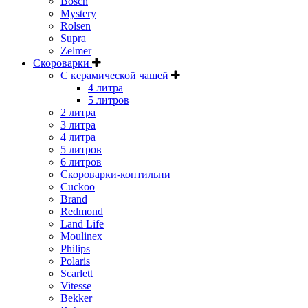
Bosch
Mystery
Rolsen
Supra
Zelmer
Скороварки
С керамической чашей
4 литра
5 литров
2 литра
3 литра
4 литра
5 литров
6 литров
Скороварки-коптильни
Cuckoo
Brand
Redmond
Land Life
Moulinex
Philips
Polaris
Scarlett
Vitesse
Bekker