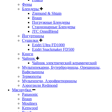
Фены
Блендеры
Zigmund & Shtain
Braun
Погружные Блендеры
Стационарные Блендеры
JTC OmniBlend
Йогуртницы
Сушилки
Ezidri Ultra FD1000
Ezidri Snackmaker FD500
Книги
Чайник
Чайник электрический керамический
Мультипекарни, Бутербродницы, Орешницы,
Вафельницы
Термопоты
Мультипечи, Аэрофритюрницы
Аэрогрили Redmond
Мясорубки
Panasonic
Braun
Moulinex
Kenwood