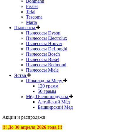
Bohmann
Fissler
Tefal
Tescoma
Marta
Пылесосы
Пылесосы Dyson
Пылесосы Electrolux
Пылесосы Hoover
Пылесосы DeLonghi
Пылесосы Bosch
Пылесосы Bissel
Пылесосы Redmond
Пылесосы Miele
Яства
Шоколад на Меду
120 грамм
50 грамм
Мёд Пчелопродукты
Алтайский Мёд
Башкирский Мёд
Акции и распродажи
!!! До 30 апреля 2026 года !!!