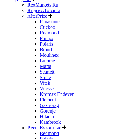
RegMarkets.Ru
Яндекс.Товары
AlterPrice
Panasonic
Cuckoo
Redmond
Philips
Polaris
Brand
Moulinex
Lumme
Marta
Scarlett
Smile
Vitek
Vitesse
Kromax Endever
Element
Gastrorag
Gorenje
Hitachi
Kambrook
Весы Кухонные
Redmond
Polaris