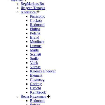
RegMarkets.Ru
Яндекс.Товары
AlterPrice
Panasonic
Cuckoo
Redmond
Philips
Polaris
Brand
Moulinex
Lumme
Marta
Scarlett
Smile
Vitek
Vitesse
Kromax Endever
Element
Gastrorag
Gorenje
Hitachi
Kambrook
Весы Кухонные
Redmond
Polaris