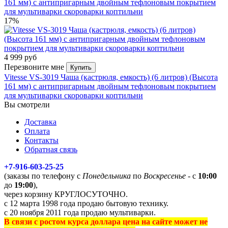
161 мм) с антипригарным двойным тефлоновым покрытием
для мультиварки скороварки коптильни
17%
4 999 руб
Перезвоните мне
Купить
Vitesse VS-3019 Чаша (кастрюля, емкость) (6 литров) (Высота
161 мм) с антипригарным двойным тефлоновым покрытием
для мультиварки скороварки коптильни
Вы смотрели
Доставка
Оплата
Контакты
Обратная связь
+7-916-603-25-25
(заказы по телефону с
Понедельника
по
Воскресенье
- с
10:00
до
19:00
),
через корзину КРУГЛОСУТОЧНО.
с 12 марта 1998 года продаю бытовую технику.
с 20 ноября 2011 года продаю мультиварки.
В связи с ростом курса доллара цена на сайте может не