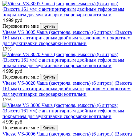
4 999 руб
Перезвоните мне
Купить
Vitesse VS-3005 Чаша (кастрюля, емкость) (6 литров) (Высота
161 мм) с антипригарным двойным тефлоновым покрытием
для мультиварки скороварки коптильни
17%
4 999 руб
Перезвоните мне
Купить
Vitesse VS-3020 Чаша (кастрюля, емкость) (6 литров) (Высота
161 мм) с антипригарным двойным тефлоновым покрытием
для мультиварки скороварки коптильни
17%
4 999 руб
Перезвоните мне
Купить
Vitesse VS-3006 Чаша (кастрюля, емкость) (6 литров) (Высота