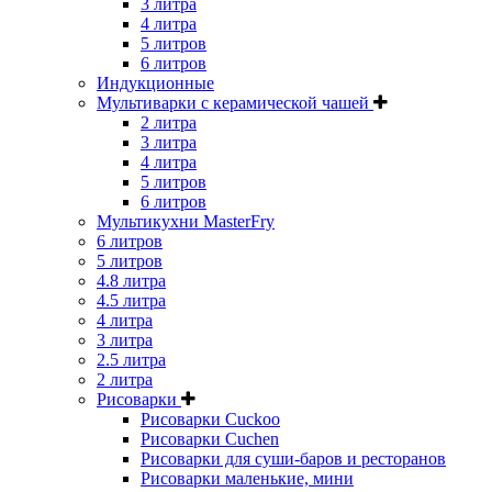
3 литра
4 литра
5 литров
6 литров
Индукционные
Мультиварки с керамической чашей
2 литра
3 литра
4 литра
5 литров
6 литров
Мультикухни MasterFry
6 литров
5 литров
4.8 литра
4.5 литра
4 литра
3 литра
2.5 литра
2 литра
Рисоварки
Рисоварки Cuckoo
Рисоварки Cuchen
Рисоварки для суши-баров и ресторанов
Рисоварки маленькие, мини