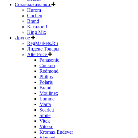
Соковыжималки
Hurom
Cuchen
Brand
Каталог 1
King Mix
Другое
RegMarkets.Ru
Яндекс.Товары
AlterPrice
Panasonic
Cuckoo
Redmond
Philips
Polaris
Brand
Moulinex
Lumme
Marta
Scarlett
Smile
Vitek
Vitesse
Kromax Endever
Element