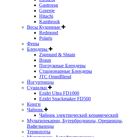
Gastrorag
Gorenje
Hitachi
Kambrook
Весы Кухонные
Redmond
Polaris
Фены
Блендеры
Zigmund & Shtain
Braun
Погружные Блендеры
Стационарные Блендеры
JTC OmniBlend
Йогуртницы
Сушилки
Ezidri Ultra FD1000
Ezidri Snackmaker FD500
Книги
Чайник
Чайник электрический керамический
Мультипекарни, Бутербродницы, Орешницы,
Вафельницы
Термопоты