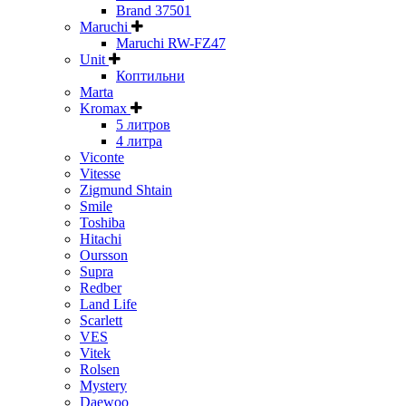
Brand 37501
Maruchi
Maruchi RW-FZ47
Unit
Коптильни
Marta
Kromax
5 литров
4 литра
Viconte
Vitesse
Zigmund Shtain
Smile
Toshiba
Hitachi
Oursson
Supra
Redber
Land Life
Scarlett
VES
Vitek
Rolsen
Mystery
Daewoo