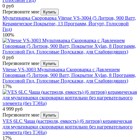
0 руб
Перезвоните мне
Купить
Мультиварка Скороварка Vitesse VS-3004 (5 Литров, 900 Ватт,
Керамическое Покрытие, 13 Программ, Йогурт, Голосовой
Гид)
100%
0 руб
Перезвоните мне
Купить
Vitesse VS-3003 Мультиварка Скороварка с Давлением
Говорящая (5 Литров, 900 Ватт, Покрытие Xylan, 8 Программ,
Голосовой Гид, Голосовые Подсказки, для Слабовидящих)
17%
4 999 руб
Перезвоните мне
Купить
VES 6LC Чаша (кастрюля, емкость) (6 литров) керамическая
для мультиварки скороварки коптильни без нагревательного
элемента (без ТЭНа)
17%