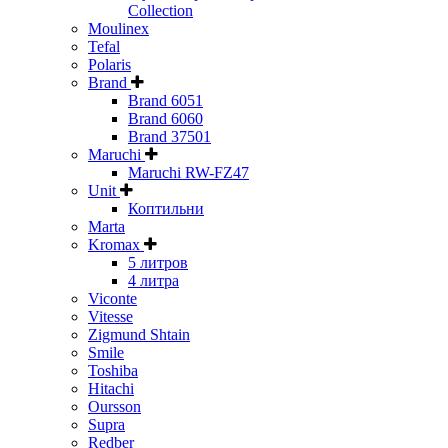
Collection
Moulinex
Tefal
Polaris
Brand
Brand 6051
Brand 6060
Brand 37501
Maruchi
Maruchi RW-FZ47
Unit
Коптильни
Marta
Kromax
5 литров
4 литра
Viconte
Vitesse
Zigmund Shtain
Smile
Toshiba
Hitachi
Oursson
Supra
Redber