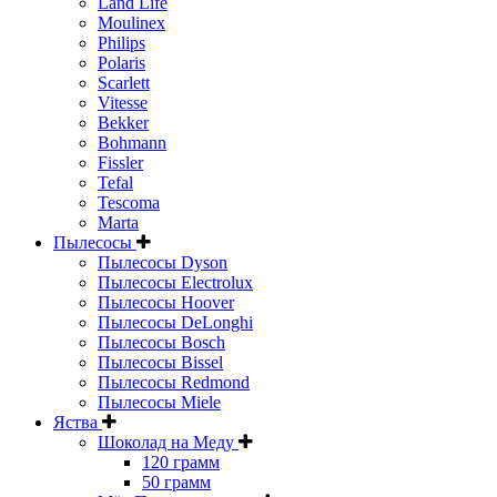
Land Life
Moulinex
Philips
Polaris
Scarlett
Vitesse
Bekker
Bohmann
Fissler
Tefal
Tescoma
Marta
Пылесосы
Пылесосы Dyson
Пылесосы Electrolux
Пылесосы Hoover
Пылесосы DeLonghi
Пылесосы Bosch
Пылесосы Bissel
Пылесосы Redmond
Пылесосы Miele
Яства
Шоколад на Меду
120 грамм
50 грамм