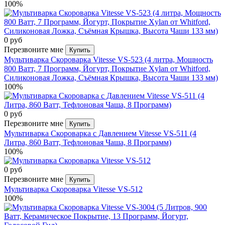
100%
0 руб
Перезвоните мне
Купить
Мультиварка Скороварка Vitesse VS-523 (4 литра, Мощность
800 Ватт, 7 Программ, Йогурт, Покрытие Xylan от Whitford,
Силиконовая Ложка, Съёмная Крышка, Высота Чаши 133 мм)
100%
0 руб
Перезвоните мне
Купить
Мультиварка Скороварка с Давлением Vitesse VS-511 (4
Литра, 860 Ватт, Тефлоновая Чаша, 8 Программ)
100%
0 руб
Перезвоните мне
Купить
Мультиварка Скороварка Vitesse VS-512
100%