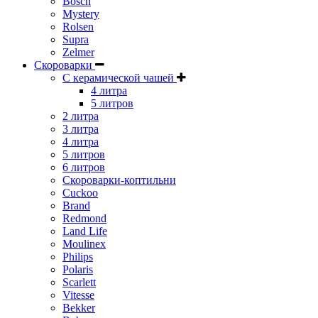
Bosch
Mystery
Rolsen
Supra
Zelmer
Скороварки
С керамической чашей
4 литра
5 литров
2 литра
3 литра
4 литра
5 литров
6 литров
Скороварки-коптильни
Cuckoo
Brand
Redmond
Land Life
Moulinex
Philips
Polaris
Scarlett
Vitesse
Bekker