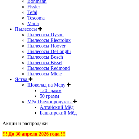
Bohmann
Fissler
Tefal
Tescoma
Marta
Пылесосы
Пылесосы Dyson
Пылесосы Electrolux
Пылесосы Hoover
Пылесосы DeLonghi
Пылесосы Bosch
Пылесосы Bissel
Пылесосы Redmond
Пылесосы Miele
Яства
Шоколад на Меду
120 грамм
50 грамм
Мёд Пчелопродукты
Алтайский Мёд
Башкирский Мёд
Акции и распродажи
!!! До 30 апреля 2026 года !!!