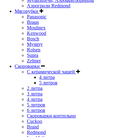
Мультипечи, Аэрофритюрницы
Аэрогрили Redmond
Мясорубки
Panasonic
Braun
Moulinex
Kenwood
Bosch
Mystery
Rolsen
Supra
Zelmer
Скороварки
С керамической чашей
4 литра
5 литров
2 литра
3 литра
4 литра
5 литров
6 литров
Скороварки-коптильни
Cuckoo
Brand
Redmond