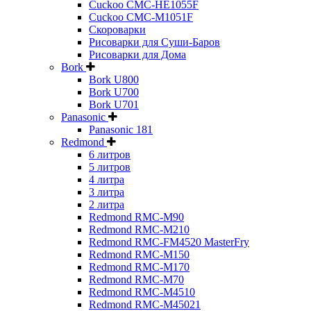
Cuckoo CMC-HE1055F
Cuckoo CMC-M1051F
Скороварки
Рисоварки для Суши-Баров
Рисоварки для Дома
Bork
Bork U800
Bork U700
Bork U701
Panasonic
Panasonic 181
Redmond
6 литров
5 литров
4 литра
3 литра
2 литра
Redmond RMC-M90
Redmond RMC-M210
Redmond RMC-FM4520 MasterFry
Redmond RMC-M150
Redmond RMC-M170
Redmond RMC-M70
Redmond RMC-M4510
Redmond RMC-M45021