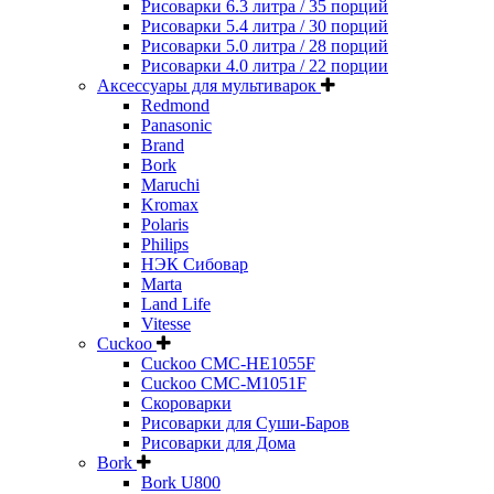
Рисоварки 6.3 литра / 35 порций
Рисоварки 5.4 литра / 30 порций
Рисоварки 5.0 литра / 28 порций
Рисоварки 4.0 литра / 22 порции
Аксессуары для мультиварок
Redmond
Panasonic
Brand
Bork
Maruchi
Kromax
Polaris
Philips
НЭК Сибовар
Marta
Land Life
Vitesse
Cuckoo
Cuckoo CMC-HE1055F
Cuckoo CMC-M1051F
Скороварки
Рисоварки для Суши-Баров
Рисоварки для Дома
Bork
Bork U800