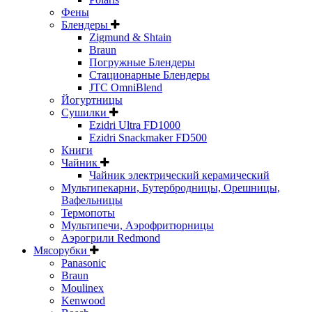
Фены
Блендеры
Zigmund & Shtain
Braun
Погружные Блендеры
Стационарные Блендеры
JTC OmniBlend
Йогуртницы
Сушилки
Ezidri Ultra FD1000
Ezidri Snackmaker FD500
Книги
Чайник
Чайник электрический керамический
Мультипекарни, Бутербродницы, Орешницы,
Вафельницы
Термопоты
Мультипечи, Аэрофритюрницы
Аэрогрили Redmond
Мясорубки
Panasonic
Braun
Moulinex
Kenwood