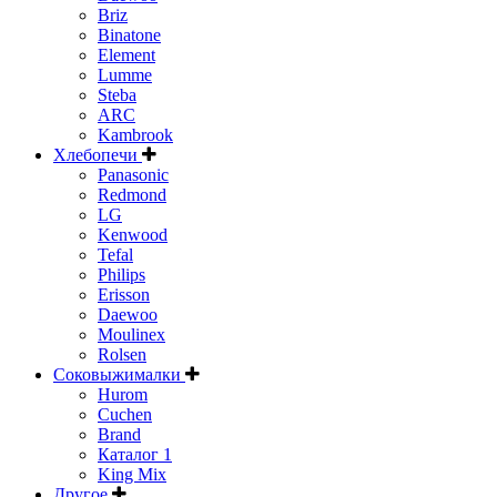
Briz
Binatone
Element
Lumme
Steba
ARC
Kambrook
Хлебопечи
Panasonic
Redmond
LG
Kenwood
Tefal
Philips
Erisson
Daewoo
Moulinex
Rolsen
Соковыжималки
Hurom
Cuchen
Brand
Каталог 1
King Mix
Другое