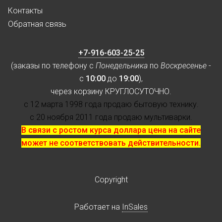
Контакты
Обратная связь
+7-916-603-25-25
(заказы по телефону с
Понедельника
по
Воскресенье
-
с
10:00
до
19:00
),
через корзину КРУГЛОСУТОЧНО.
с 12 марта 1998 года продаю бытовую технику.
с 20 ноября 2011 года продаю мультиварки.
В связи с ростом курса доллара цена на сайте
может не соответствовать действительности.
Copyright
Работает на
InSales