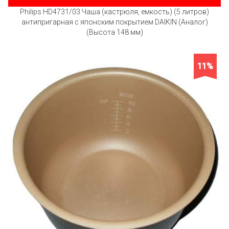
Philips HD4731/03 Чаша (кастрюля, емкость) (5 литров)
антипригарная с японским покрытием DAIKIN (Аналог)
(Высота 148 мм)
11%