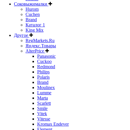
Соковыжималки
Hurom
Cuchen
Brand
Каталог 1
King Mix
Другое
RegMarkets.Ru
Яндекс.Товары
AlterPrice
Panasonic
Cuckoo
Redmond
Philips
Polaris
Brand
Moulinex
Lumme
Marta
Scarlett
Smile
Vitek
Vitesse
Kromax Endever
Element