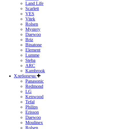
Land Life
Scarlett
VES
Vitek
Rolsen
Mystery
Daewoo
Briz
Binatone
Element
Lumme
Steba
ARC
Kambrook
Хлебопечи
Panasonic
Redmond
LG
Kenwood
Tefal
Philips
Erisson
Daewoo
Moulinex
Rolsen