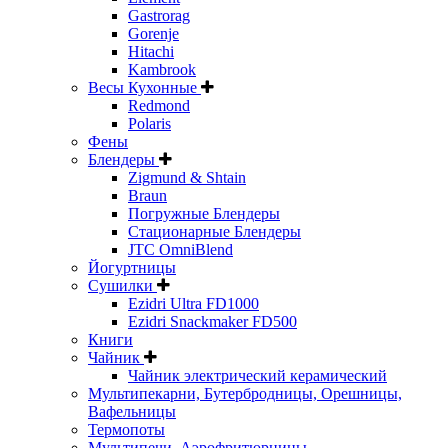
Gastrorag
Gorenje
Hitachi
Kambrook
Весы Кухонные
Redmond
Polaris
Фены
Блендеры
Zigmund & Shtain
Braun
Погружные Блендеры
Стационарные Блендеры
JTC OmniBlend
Йогуртницы
Сушилки
Ezidri Ultra FD1000
Ezidri Snackmaker FD500
Книги
Чайник
Чайник электрический керамический
Мультипекарни, Бутербродницы, Орешницы,
Вафельницы
Термопоты
Мультипечи, Аэрофритюрницы