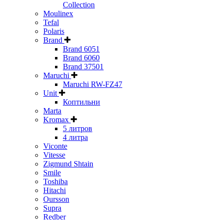
Collection
Moulinex
Tefal
Polaris
Brand
Brand 6051
Brand 6060
Brand 37501
Maruchi
Maruchi RW-FZ47
Unit
Коптильни
Marta
Kromax
5 литров
4 литра
Viconte
Vitesse
Zigmund Shtain
Smile
Toshiba
Hitachi
Oursson
Supra
Redber