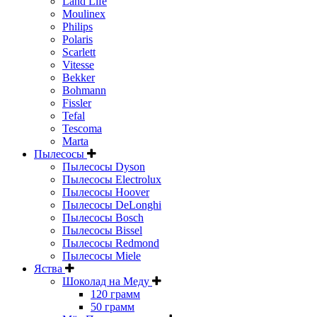
Land Life
Moulinex
Philips
Polaris
Scarlett
Vitesse
Bekker
Bohmann
Fissler
Tefal
Tescoma
Marta
Пылесосы
Пылесосы Dyson
Пылесосы Electrolux
Пылесосы Hoover
Пылесосы DeLonghi
Пылесосы Bosch
Пылесосы Bissel
Пылесосы Redmond
Пылесосы Miele
Яства
Шоколад на Меду
120 грамм
50 грамм