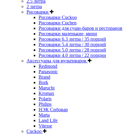
2.5 литра
2 литра
Рисоварки
Рисоварки Cuckoo
Рисоварки Cuchen
Рисоварки для суши-баров и ресторанов
Рисоварки маленькие, мини
Рисоварки 6.3 литра / 35 порций
Рисоварки 5.4 литра / 30 порций
Рисоварки 5.0 литра / 28 порций
Рисоварки 4.0 литра / 22 порции
Аксессуары для мультиварок
Redmond
Panasonic
Brand
Bork
Maruchi
Kromax
Polaris
Philips
НЭК Сибовар
Marta
Land Life
Vitesse
Cuckoo