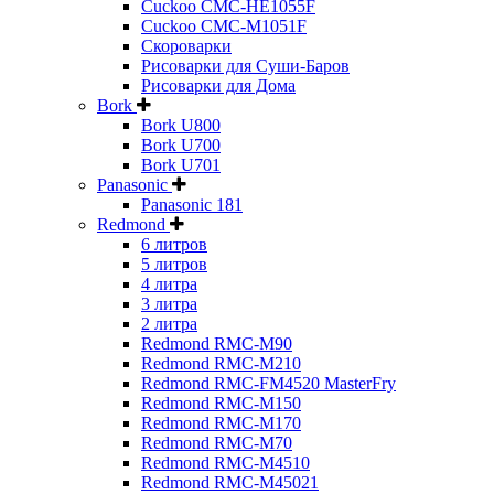
Cuckoo CMC-HE1055F
Cuckoo CMC-M1051F
Скороварки
Рисоварки для Суши-Баров
Рисоварки для Дома
Bork
Bork U800
Bork U700
Bork U701
Panasonic
Panasonic 181
Redmond
6 литров
5 литров
4 литра
3 литра
2 литра
Redmond RMC-M90
Redmond RMC-M210
Redmond RMC-FM4520 MasterFry
Redmond RMC-M150
Redmond RMC-M170
Redmond RMC-M70
Redmond RMC-M4510
Redmond RMC-M45021