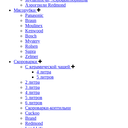
Аэрогрили Redmond
Мясорубки
Panasonic
Braun
Moulinex
Kenwood
Bosch
Mystery
Rolsen
Supra
Zelmer
Скороварки
С керамической чашей
4 литра
5 литров
2 литра
3 литра
4 литра
5 литров
6 литров
Скороварки-коптильни
Cuckoo
Brand
Redmond