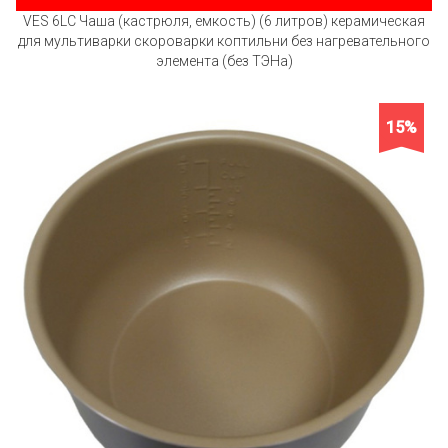
VES 6LC Чаша (кастрюля, емкость) (6 литров) керамическая
для мультиварки скороварки коптильни без нагревательного
элемента (без ТЭНа)
15%