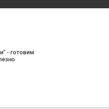
и" - готовим
лезно