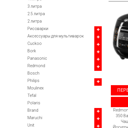
3 литра
2.5 литра
2 литра
Рисоварки
Аксессуары для мультиварок
Cuckoo
Bork
Panasonic
Redmond
Bosch
Philips
Moulinex
ПЕР
Tefal
Polaris
Redmond
Brand
350 В
Maruchi
Чаш
Unit
Йогуртн