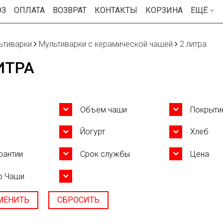
ОЗ
ОПЛАТА
ВОЗВРАТ
КОНТАКТЫ
КОРЗИНА
ЕЩЁ
ьтиварки
Мультиварки с керамической чашей
2 литра
ИТРА
Объем чаши
Покрыти
Йогурт
Хлеб
рантии
Срок службы
Цена
р Чаши
МЕНИТЬ
СБРОСИТЬ