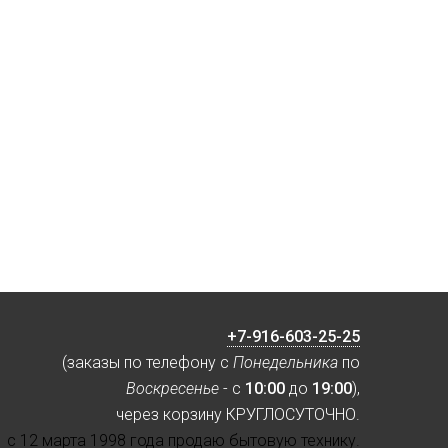
+7-916-603-25-25
(заказы по телефону с
Понедельника
по
Воскресенье
- с
10:00
до
19:00
),
через корзину КРУГЛОСУТОЧНО.
с 12 марта 1998 года продаю бытовую технику.