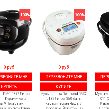
100%
100%
0 руб
0 руб
ЕЗВОНИТЕ МНЕ
ПЕРЕЗВОНИТЕ МНЕ
ПЕР
КУПИТЬ
КУПИТЬ
 RMC-03 (2 Литра,
Мультиварка Redmond RMC-
Мультив
атт, Керамическая
01 (2 Литра, 350 Ватт,
011 (
а, 9 Программ,
Керамическая Чаша, 7
Кера
ица, МультиПовар,
Программ, Йогуртница)
Прогр