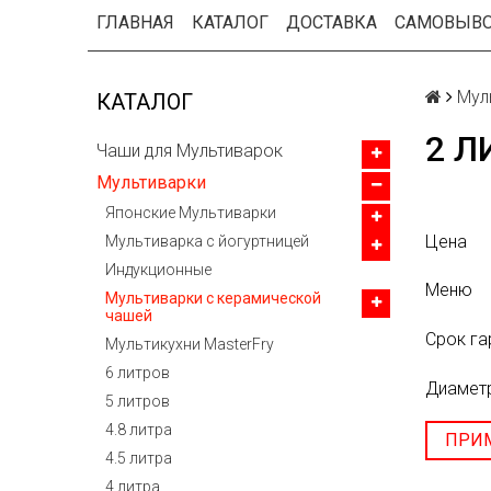
ГЛАВНАЯ
КАТАЛОГ
ДОСТАВКА
САМОВЫВ
Мул
КАТАЛОГ
2 Л
Чаши для Мультиварок
Мультиварки
Японские Мультиварки
Цена
Мультиварка с йогуртницей
Индукционные
Меню
Мультиварки с керамической
чашей
Срок га
Мультикухни MasterFry
6 литров
Диамет
5 литров
4.8 литра
ПРИ
4.5 литра
4 литра