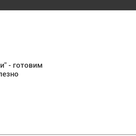
и" - готовим
лезно