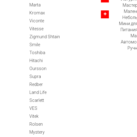
Marta
Мастер
Мален
Kromax
Небол
Viconte
Мини для
Vitesse
Питания
Ма
Zigmund Shtain
Автомо
Smile
Ручн
Toshiba
Hitachi
Oursson
Supra
Redber
Land Life
Scarlett
VES
Vitek
Rolsen
Mystery