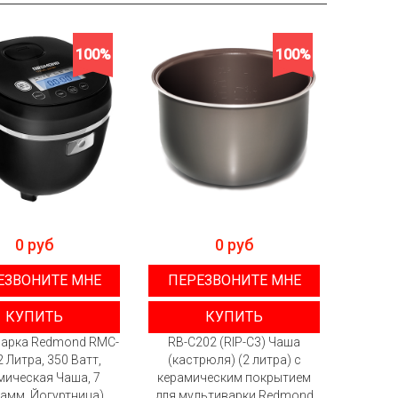
100%
100%
0 руб
0 руб
ЕЗВОНИТЕ МНЕ
ПЕРЕЗВОНИТЕ МНЕ
КУПИТЬ
КУПИТЬ
арка Redmond RMC-
RB-C202 (RIP-C3) Чаша
2 Литра, 350 Ватт,
(кастрюля) (2 литра) с
мическая Чаша, 7
керамическим покрытием
амм, Йогуртница)
для мультиварки Redmond