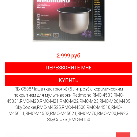
2 999 руб
ПЕРЕЗВОНИТЕ МНЕ
КУПИТЬ
RB-C508 Чаша (кастрюля) (5 литров) с керамическим
покрытием для мультиварки Redmond RMC-4503,RMC-
45031,RMC-M20,RMC-M21,RMC-M22,RMC-M23,RMC-M26,M40S
SkyCooker,RMC-M4525,RMC-M4500,RMC-M4510,RMC-
M45011,RMC-M4502,RMC-M45021,RMC-M70,RMC-M90,M92S
SkyCooker,RMC-M150