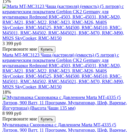
15%
3 399 руб
Перезвоните мне
Купить
Marta MT-MC3123 Чаша (кастрюля) (емкость) (5 литров) с
керамическим покрытием Greblon CK2 Germany для
мультиварки Redmond RMC-4503, RMC-45031, RMC-M20,
RMC-M21, RMC-M22, RMC-M23, RMC-M26, M40S
SkyCooker, RMC-M4525, RMC-M4500, RMC-M4510, RMC-
M45011, RMC-M4502, RMC-M45021, RMC-M70, RMC-M90,
M92S SkyCooker, RMC-M150
18%
8 999 руб
Перезвоните мне
Купить
Мультиварка Скороварка с Давлением Marta MT-4335 (5
Литров, 900 Ватт, 11 Программ, Мультиповар, Шеф, Варенье,