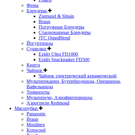
Фены
Блендеры
Zigmund & Shtain
Braun
Погружные Блендеры
Стационарные Блендеры
JTC OmniBlend
Йогуртницы
Сушилки
Ezidri Ultra FD1000
Ezidri Snackmaker FD500
Книги
Чайник
Чайник электрический керамический
Мультипекарни, Бутербродницы, Орешницы,
Вафельницы
Термопоты
Мультипечи, Аэрофритюрницы
Аэрогрили Redmond
Мясорубки
Panasonic
Braun
Moulinex
Kenwood