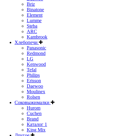
Briz
Binatone
Element
Lumme
Steba
ARC
Kambrook
Хлебопечи
Panasonic
Redmond
LG
Kenwood
Tefal
Philips
Erisson
Daewoo
Moulinex
Rolsen
Соковыжималки
Hurom
Cuchen
Brand
Каталог 1
King Mix
Другое