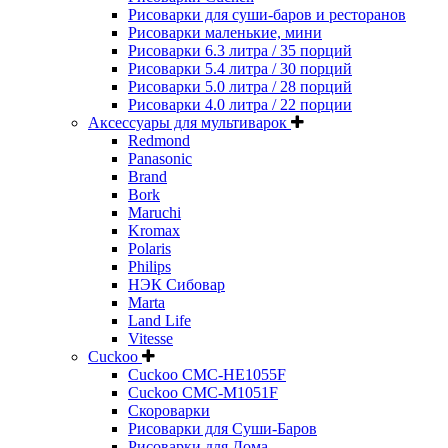
Рисоварки для суши-баров и ресторанов
Рисоварки маленькие, мини
Рисоварки 6.3 литра / 35 порций
Рисоварки 5.4 литра / 30 порций
Рисоварки 5.0 литра / 28 порций
Рисоварки 4.0 литра / 22 порции
Аксессуары для мультиварок
Redmond
Panasonic
Brand
Bork
Maruchi
Kromax
Polaris
Philips
НЭК Сибовар
Marta
Land Life
Vitesse
Cuckoo
Cuckoo CMC-HE1055F
Cuckoo CMC-M1051F
Скороварки
Рисоварки для Суши-Баров
Рисоварки для Дома