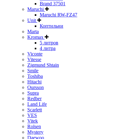
Brand 37501
Maruchi
Maruchi RW-FZ47
Unit
Коптильни
Marta
Kromax
5 литров
4 литра
Viconte
Vitesse
Zigmund Shtain
Smile
Toshiba
Hitachi
Oursson
Supra
Redber
Land Life
Scarlett
VES
Vitek
Rolsen
Mystery
Daewoo