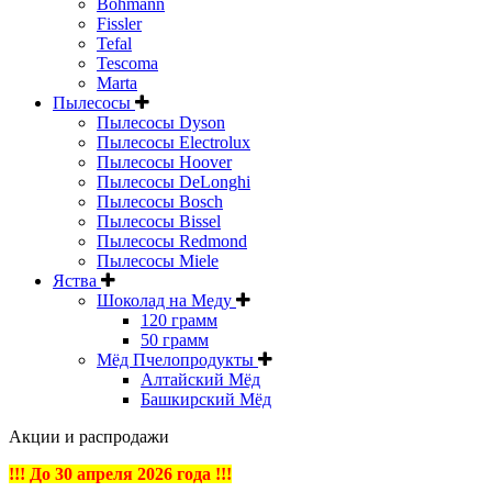
Bohmann
Fissler
Tefal
Tescoma
Marta
Пылесосы
Пылесосы Dyson
Пылесосы Electrolux
Пылесосы Hoover
Пылесосы DeLonghi
Пылесосы Bosch
Пылесосы Bissel
Пылесосы Redmond
Пылесосы Miele
Яства
Шоколад на Меду
120 грамм
50 грамм
Мёд Пчелопродукты
Алтайский Мёд
Башкирский Мёд
Акции и распродажи
!!! До 30 апреля 2026 года !!!