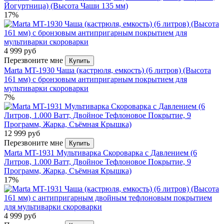
Йогуртница) (Высота Чаши 135 мм)
17%
4 999 руб
Перезвоните мне
Купить
Marta MT-1930 Чаша (кастрюля, емкость) (6 литров) (Высота
161 мм) с бронзовым антипригарным покрытием для
мультиварки скороварки
7%
12 999 руб
Перезвоните мне
Купить
Marta MT-1931 Мультиварка Скороварка с Давлением (6
Литров, 1.000 Ватт, Двойное Тефлоновое Покрытие, 9
Программ, Жарка, Съёмная Крышка)
17%
4 999 руб