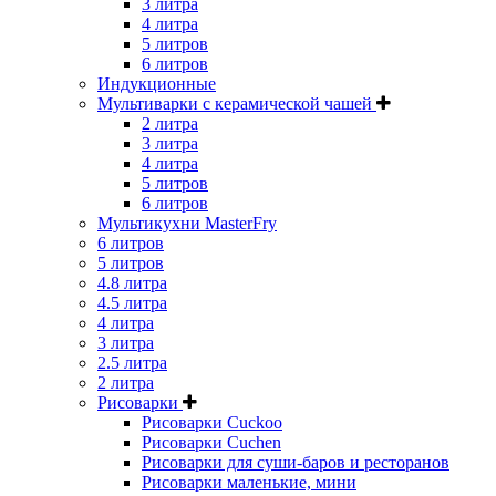
3 литра
4 литра
5 литров
6 литров
Индукционные
Мультиварки с керамической чашей
2 литра
3 литра
4 литра
5 литров
6 литров
Мультикухни MasterFry
6 литров
5 литров
4.8 литра
4.5 литра
4 литра
3 литра
2.5 литра
2 литра
Рисоварки
Рисоварки Cuckoo
Рисоварки Cuchen
Рисоварки для суши-баров и ресторанов
Рисоварки маленькие, мини