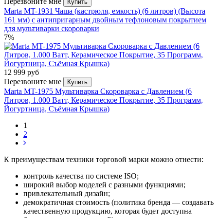
Перезвоните мне
Купить
Marta MT-1931 Чаша (кастрюля, емкость) (6 литров) (Высота
161 мм) с антипригарным двойным тефлоновым покрытием
для мультиварки скороварки
7%
12 999 руб
Перезвоните мне
Купить
Marta MT-1975 Мультиварка Скороварка с Давлением (6
Литров, 1.000 Ватт, Керамическое Покрытие, 35 Программ,
Йогуртница, Съёмная Крышка)
1
2
К преимуществам техники торговой марки можно отнести:
контроль качества по системе ISO;
широкий выбор моделей с разными функциями;
привлекательный дизайн;
демократичная стоимость (политика бренда — создавать
качественную продукцию, которая будет доступна