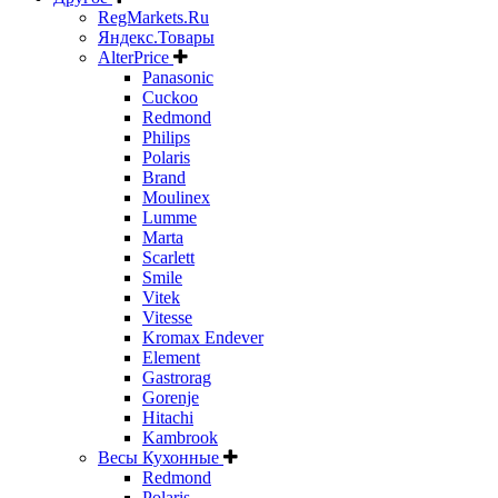
RegMarkets.Ru
Яндекс.Товары
AlterPrice
Panasonic
Cuckoo
Redmond
Philips
Polaris
Brand
Moulinex
Lumme
Marta
Scarlett
Smile
Vitek
Vitesse
Kromax Endever
Element
Gastrorag
Gorenje
Hitachi
Kambrook
Весы Кухонные
Redmond
Polaris