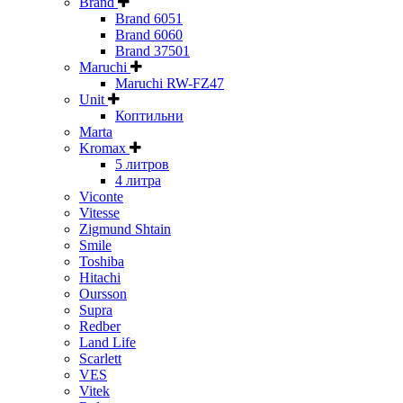
Brand
Brand 6051
Brand 6060
Brand 37501
Maruchi
Maruchi RW-FZ47
Unit
Коптильни
Marta
Kromax
5 литров
4 литра
Viconte
Vitesse
Zigmund Shtain
Smile
Toshiba
Hitachi
Oursson
Supra
Redber
Land Life
Scarlett
VES
Vitek