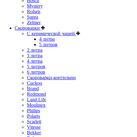
Bosch
Mystery
Rolsen
Supra
Zelmer
Скороварки
С керамической чашей
4 литра
5 литров
2 литра
3 литра
4 литра
5 литров
6 литров
Скороварки-коптильни
Cuckoo
Brand
Redmond
Land Life
Moulinex
Philips
Polaris
Scarlett
Vitesse
Bekker