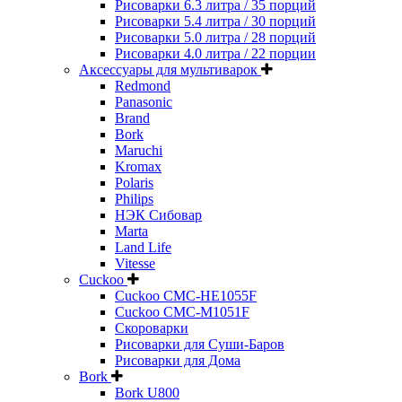
Рисоварки 6.3 литра / 35 порций
Рисоварки 5.4 литра / 30 порций
Рисоварки 5.0 литра / 28 порций
Рисоварки 4.0 литра / 22 порции
Аксессуары для мультиварок
Redmond
Panasonic
Brand
Bork
Maruchi
Kromax
Polaris
Philips
НЭК Сибовар
Marta
Land Life
Vitesse
Cuckoo
Cuckoo CMC-HE1055F
Cuckoo CMC-M1051F
Скороварки
Рисоварки для Суши-Баров
Рисоварки для Дома
Bork
Bork U800