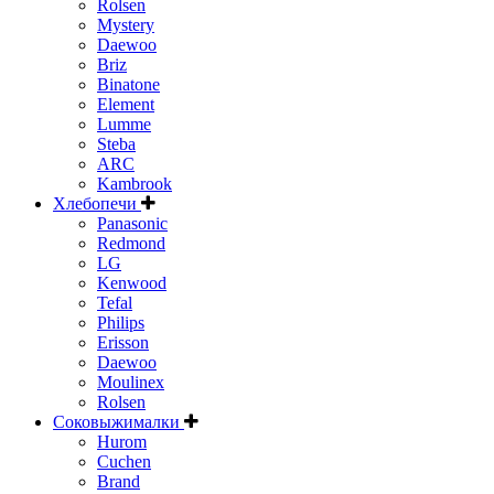
Rolsen
Mystery
Daewoo
Briz
Binatone
Element
Lumme
Steba
ARC
Kambrook
Хлебопечи
Panasonic
Redmond
LG
Kenwood
Tefal
Philips
Erisson
Daewoo
Moulinex
Rolsen
Соковыжималки
Hurom
Cuchen
Brand