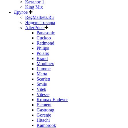
Каталог 1
King Mix
Другое
RegMarkets.Ru
Яндекс.Товары
AlterPrice
Panasonic
Cuckoo
Redmond
Philips
Polaris
Brand
Moulinex
Lumme
Marta
Scarlett
Smile
Vitek
Vitesse
Kromax Endever
Element
Gastrorag
Gorenje
Hitachi
Kambrook