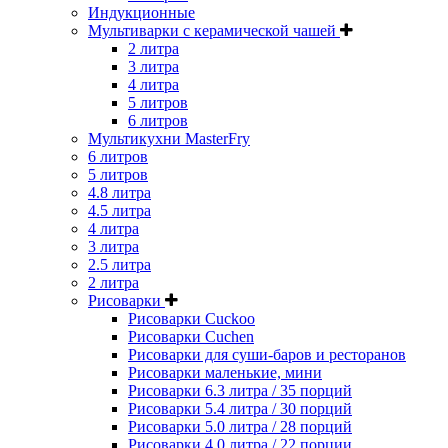
Индукционные
Мультиварки с керамической чашей
2 литра
3 литра
4 литра
5 литров
6 литров
Мультикухни MasterFry
6 литров
5 литров
4.8 литра
4.5 литра
4 литра
3 литра
2.5 литра
2 литра
Рисоварки
Рисоварки Cuckoo
Рисоварки Cuchen
Рисоварки для суши-баров и ресторанов
Рисоварки маленькие, мини
Рисоварки 6.3 литра / 35 порций
Рисоварки 5.4 литра / 30 порций
Рисоварки 5.0 литра / 28 порций
Рисоварки 4.0 литра / 22 порции