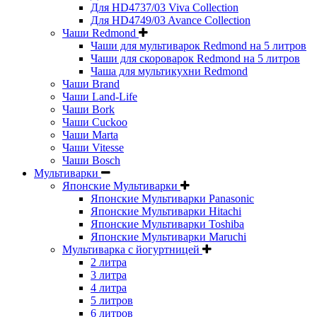
Для HD4737/03 Viva Collection
Для HD4749/03 Avance Collection
Чаши Redmond
Чаши для мультиварок Redmond на 5 литров
Чаши для скороварок Redmond на 5 литров
Чаша для мультикухни Redmond
Чаши Brand
Чаши Land-Life
Чаши Bork
Чаши Cuckoo
Чаши Marta
Чаши Vitesse
Чаши Bosch
Мультиварки
Японские Мультиварки
Японские Мультиварки Panasonic
Японские Мультиварки Hitachi
Японские Мультиварки Toshiba
Японские Мультиварки Maruchi
Мультиварка с йогуртницей
2 литра
3 литра
4 литра
5 литров
6 литров