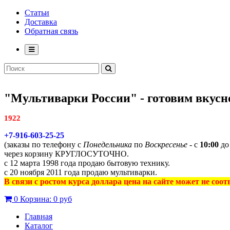
Статьи
Доставка
Обратная связь
"Мультиварки России" - готовим вкусно
1922
+7-916-603-25-25
(заказы по телефону с
Понедельника
по
Воскресенье
- с
10:00
д
через корзину КРУГЛОСУТОЧНО.
с 12 марта 1998 года продаю бытовую технику.
с 20 ноября 2011 года продаю мультиварки.
В связи с ростом курса доллара цена на сайте может не соо
0
Корзина:
0 руб
Главная
Каталог