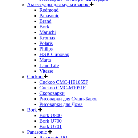
Аксессуары для мультиварок
Redmond
Panasonic
Brand
Bork
Maruchi
Kromax
Polaris
Philips
НЭК Сибовар
Marta
Land Life
Vitesse
Cuckoo
Cuckoo CMC-HE1055F
Cuckoo CMC-M1051F
Скороварки
Рисоварки для Суши-Баров
Рисоварки для Дома
Bork
Bork U800
Bork U700
Bork U701
Panasonic
Panasonic 181