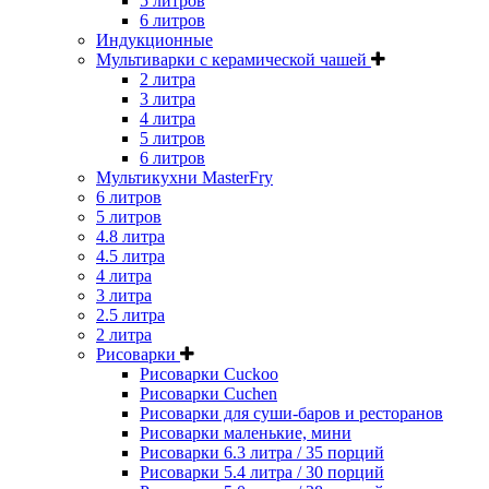
5 литров
6 литров
Индукционные
Мультиварки с керамической чашей
2 литра
3 литра
4 литра
5 литров
6 литров
Мультикухни MasterFry
6 литров
5 литров
4.8 литра
4.5 литра
4 литра
3 литра
2.5 литра
2 литра
Рисоварки
Рисоварки Cuckoo
Рисоварки Cuchen
Рисоварки для суши-баров и ресторанов
Рисоварки маленькие, мини
Рисоварки 6.3 литра / 35 порций
Рисоварки 5.4 литра / 30 порций