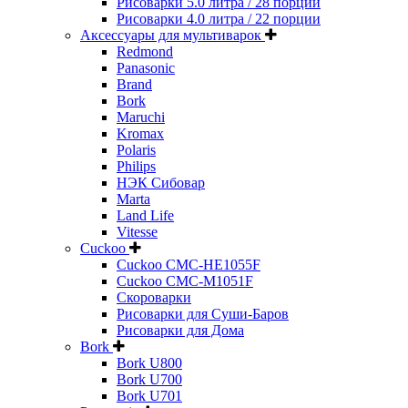
Рисоварки 5.0 литра / 28 порций
Рисоварки 4.0 литра / 22 порции
Аксессуары для мультиварок
Redmond
Panasonic
Brand
Bork
Maruchi
Kromax
Polaris
Philips
НЭК Сибовар
Marta
Land Life
Vitesse
Cuckoo
Cuckoo CMC-HE1055F
Cuckoo CMC-M1051F
Скороварки
Рисоварки для Суши-Баров
Рисоварки для Дома
Bork
Bork U800
Bork U700
Bork U701