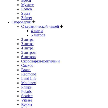
Bosch
Mystery
Rolsen
Supra
Zelmer
Скороварки
С керамической чашей
4 литра
5 литров
2 литра
3 литра
4 литра
5 литров
6 литров
Скороварки-коптильни
Cuckoo
Brand
Redmond
Land Life
Moulinex
Philips
Polaris
Scarlett
Vitesse
Bekker