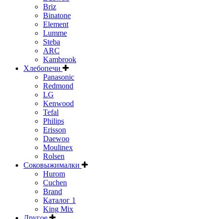
Briz
Binatone
Element
Lumme
Steba
ARC
Kambrook
Хлебопечи
Panasonic
Redmond
LG
Kenwood
Tefal
Philips
Erisson
Daewoo
Moulinex
Rolsen
Соковыжималки
Hurom
Cuchen
Brand
Каталог 1
King Mix
Другое