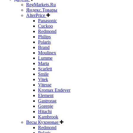
RegMarkets.Ru
Яндекс.Товары
AlterPrice
Panasonic
Cuckoo
Redmond
Philips
Polaris
Brand
Moulinex
Lumme
Marta
Scarlett
Smile
Vitek
Vitesse
Kromax Endever
Element
Gastrorag
Gorenje
Hitachi
Kambrook
Весы Кухонные
Redmond
Polaris