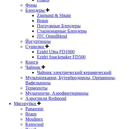
Фены
Блендеры
Zigmund & Shtain
Braun
Погружные Блендеры
Стационарные Блендеры
JTC OmniBlend
Йогуртницы
Сушилки
Ezidri Ultra FD1000
Ezidri Snackmaker FD500
Книги
Чайник
Чайник электрический керамический
Мультипекарни, Бутербродницы, Орешницы,
Вафельницы
Термопоты
Мультипечи, Аэрофритюрницы
Аэрогрили Redmond
Мясорубки
Panasonic
Braun
Moulinex
Kenwood