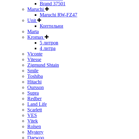
Brand 37501
Maruchi
Maruchi RW-FZ47
Unit
Коптильни
Marta
Kromax
5 литров
4 литра
Viconte
Vitesse
Zigmund Shtain
Smile
Toshiba
Hitachi
Oursson
Supra
Redber
Land Life
Scarlett
VES
Vitek
Rolsen
Mystery
Daewoo