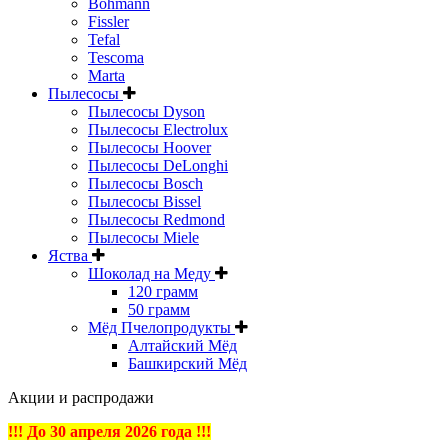
Bohmann
Fissler
Tefal
Tescoma
Marta
Пылесосы
Пылесосы Dyson
Пылесосы Electrolux
Пылесосы Hoover
Пылесосы DeLonghi
Пылесосы Bosch
Пылесосы Bissel
Пылесосы Redmond
Пылесосы Miele
Яства
Шоколад на Меду
120 грамм
50 грамм
Мёд Пчелопродукты
Алтайский Мёд
Башкирский Мёд
Акции и распродажи
!!! До 30 апреля 2026 года !!!