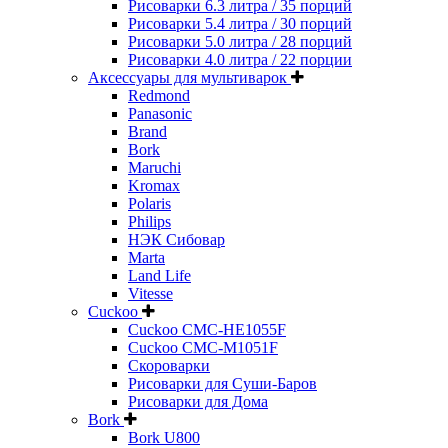
Рисоварки 6.3 литра / 35 порций
Рисоварки 5.4 литра / 30 порций
Рисоварки 5.0 литра / 28 порций
Рисоварки 4.0 литра / 22 порции
Аксессуары для мультиварок
Redmond
Panasonic
Brand
Bork
Maruchi
Kromax
Polaris
Philips
НЭК Сибовар
Marta
Land Life
Vitesse
Cuckoo
Cuckoo CMC-HE1055F
Cuckoo CMC-M1051F
Скороварки
Рисоварки для Суши-Баров
Рисоварки для Дома
Bork
Bork U800