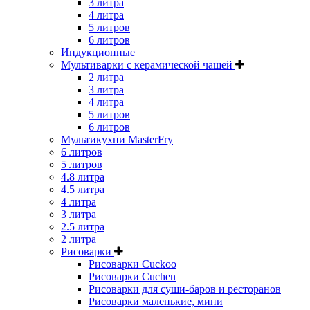
3 литра
4 литра
5 литров
6 литров
Индукционные
Мультиварки с керамической чашей
2 литра
3 литра
4 литра
5 литров
6 литров
Мультикухни MasterFry
6 литров
5 литров
4.8 литра
4.5 литра
4 литра
3 литра
2.5 литра
2 литра
Рисоварки
Рисоварки Cuckoo
Рисоварки Cuchen
Рисоварки для суши-баров и ресторанов
Рисоварки маленькие, мини