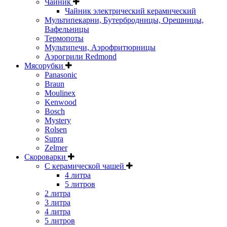
Чайник
Чайник электрический керамический
Мультипекарни, Бутербродницы, Орешницы,
Вафельницы
Термопоты
Мультипечи, Аэрофритюрницы
Аэрогрили Redmond
Мясорубки
Panasonic
Braun
Moulinex
Kenwood
Bosch
Mystery
Rolsen
Supra
Zelmer
Скороварки
С керамической чашей
4 литра
5 литров
2 литра
3 литра
4 литра
5 литров