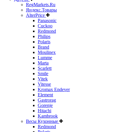
RegMarkets.Ru
Яндекс.Товары
AlterPrice
Panasonic
Cuckoo
Redmond
Philips
Polaris
Brand
Moulinex
Lumme
Marta
Scarlett
Smile
Vitek
Vitesse
Kromax Endever
Element
Gastrorag
Gorenje
Hitachi
Kambrook
Весы Кухонные
Redmond
Polaris