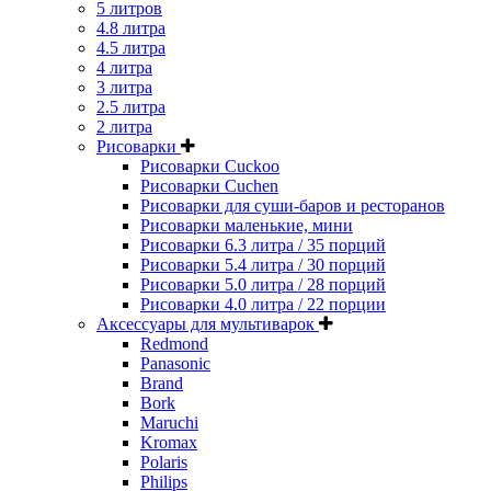
5 литров
4.8 литра
4.5 литра
4 литра
3 литра
2.5 литра
2 литра
Рисоварки
Рисоварки Cuckoo
Рисоварки Cuchen
Рисоварки для суши-баров и ресторанов
Рисоварки маленькие, мини
Рисоварки 6.3 литра / 35 порций
Рисоварки 5.4 литра / 30 порций
Рисоварки 5.0 литра / 28 порций
Рисоварки 4.0 литра / 22 порции
Аксессуары для мультиварок
Redmond
Panasonic
Brand
Bork
Maruchi
Kromax
Polaris
Philips