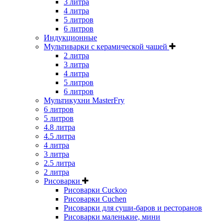
3 литра
4 литра
5 литров
6 литров
Индукционные
Мультиварки с керамической чашей
2 литра
3 литра
4 литра
5 литров
6 литров
Мультикухни MasterFry
6 литров
5 литров
4.8 литра
4.5 литра
4 литра
3 литра
2.5 литра
2 литра
Рисоварки
Рисоварки Cuckoo
Рисоварки Cuchen
Рисоварки для суши-баров и ресторанов
Рисоварки маленькие, мини