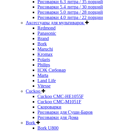
Рисоварки 6.3 литра / 35 порций
Рисоварки 5.4 литра / 30 порций
Рисоварки 5.0 литра / 28 порций
Рисоварки 4.0 литра / 22 порции
Аксессуары для мультиварок
Redmond
Panasonic
Brand
Bork
Maruchi
Kromax
Polaris
Philips
НЭК Сибовар
Marta
Land Life
Vitesse
Cuckoo
Cuckoo CMC-HE1055F
Cuckoo CMC-M1051F
Скороварки
Рисоварки для Суши-Баров
Рисоварки для Дома
Bork
Bork U800