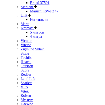
Brand 37501
Maruchi
Maruchi RW-FZ47
Unit
Коптильни
Marta
Kromax
5 литров
4 литра
Viconte
Vitesse
Zigmund Shtain
Smile
Toshiba
Hitachi
Oursson
Supra
Redber
Land Life
Scarlett
VES
Vitek
Rolsen
Mystery
Daewoo