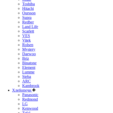
Toshiba
Hitachi
Oursson
Supra
Redber
Land Life
Scarlett
VES
Vitek
Rolsen
Mystery
Daewoo
Briz
Binatone
Element
Lumme
Steba
ARC
Kambrook
Хлебопечи
Panasonic
Redmond
LG
Kenwood
Tefal