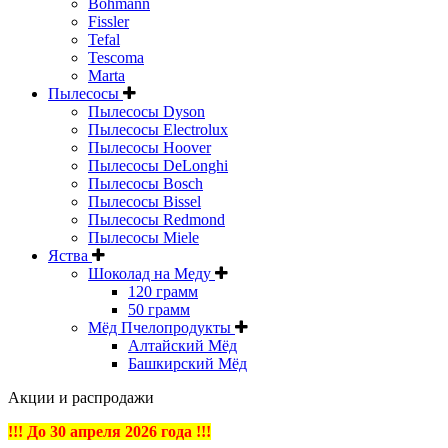
Bohmann
Fissler
Tefal
Tescoma
Marta
Пылесосы
Пылесосы Dyson
Пылесосы Electrolux
Пылесосы Hoover
Пылесосы DeLonghi
Пылесосы Bosch
Пылесосы Bissel
Пылесосы Redmond
Пылесосы Miele
Яства
Шоколад на Меду
120 грамм
50 грамм
Мёд Пчелопродукты
Алтайский Мёд
Башкирский Мёд
Акции и распродажи
!!! До 30 апреля 2026 года !!!