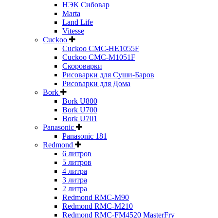
НЭК Сибовар
Marta
Land Life
Vitesse
Cuckoo
Cuckoo CMC-HE1055F
Cuckoo CMC-M1051F
Скороварки
Рисоварки для Суши-Баров
Рисоварки для Дома
Bork
Bork U800
Bork U700
Bork U701
Panasonic
Panasonic 181
Redmond
6 литров
5 литров
4 литра
3 литра
2 литра
Redmond RMC-M90
Redmond RMC-M210
Redmond RMC-FM4520 MasterFry