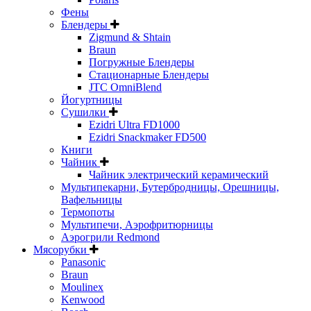
Фены
Блендеры
Zigmund & Shtain
Braun
Погружные Блендеры
Стационарные Блендеры
JTC OmniBlend
Йогуртницы
Сушилки
Ezidri Ultra FD1000
Ezidri Snackmaker FD500
Книги
Чайник
Чайник электрический керамический
Мультипекарни, Бутербродницы, Орешницы,
Вафельницы
Термопоты
Мультипечи, Аэрофритюрницы
Аэрогрили Redmond
Мясорубки
Panasonic
Braun
Moulinex
Kenwood