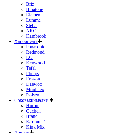
Briz
Binatone
Element
Lumme
Steba
ARC
Kambrook
Хлебопечи
Panasonic
Redmond
LG
Kenwood
Tefal
Philips
Erisson
Daewoo
Moulinex
Rolsen
Соковыжималки
Hurom
Cuchen
Brand
Каталог 1
King Mix
Другое