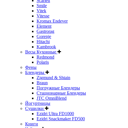
Scarlett
Smile
Vitek
Vitesse
Kromax Endever
Element
Gastrorag
Gorenje
Hitachi
Kambrook
Весы Кухонные
Redmond
Polaris
Фены
Блендеры
Zigmund & Shtain
Braun
Погружные Блендеры
Стационарные Блендеры
JTC OmniBlend
Йогуртницы
Сушилки
Ezidri Ultra FD1000
Ezidri Snackmaker FD500
Книги