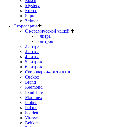
Bosch
Mystery
Rolsen
Supra
Zelmer
Скороварки
С керамической чашей
4 литра
5 литров
2 литра
3 литра
4 литра
5 литров
6 литров
Скороварки-коптильни
Cuckoo
Brand
Redmond
Land Life
Moulinex
Philips
Polaris
Scarlett
Vitesse
Bekker