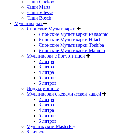
Чаши Cuckoo
Чаши Marta
Чаши Vitesse
Чаши Bosch
Мультиварки
Японские Мультиварки
Японские Мультиварки Panasonic
Японские Мультиварки Hitachi
Японские Мультиварки Toshiba
Японские Мультиварки Maruchi
Мультиварка с йогуртницей
2 литра
3 литра
4 литра
5 литров
6 литров
Индукционные
Мультиварки с керамической чашей
2 литра
3 литра
4 литра
5 литров
6 литров
Мультикухни MasterFry
6 литров