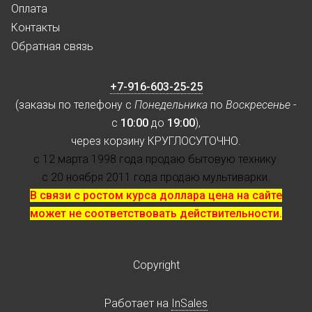
Оплата
Контакты
Обратная связь
+7-916-603-25-25
(заказы по телефону с
Понедельника
по
Воскресенье
-
с
10:00
до
19:00
),
через корзину КРУГЛОСУТОЧНО.
с 12 марта 1998 года продаю бытовую технику.
с 20 ноября 2011 года продаю мультиварки.
В связи с ростом курса доллара цена на сайте
может не соответствовать действительности.
Copyright
Работает на
InSales