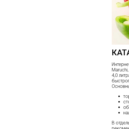
КАТ
Интерне
Maruchi
4,0 лит
быстрог
Основны
то
ст
об
на
В отдел
рекомен