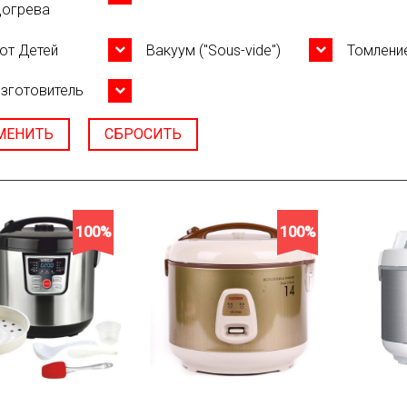
догрева
от Детей
Вакуум ("Sous-vide")
Томлени
зготовитель
МЕНИТЬ
СБРОСИТЬ
100%
100%