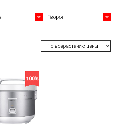
е
Творог
100%