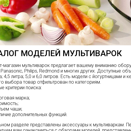
АЛОГ МОДЕЛЕЙ МУЛЬТИВАРОК
т-магазин мультиварок предлагает вашему вниманию обор
,
Panasonic
,
Philips
,
Redmond
и многих других. Доступные объем
ра; 4,5 литра; 5,0 и 6,0 литров. Есть модели с йогуртницами 
о выбора товар отфильтрован по категориям.
е критерии поиска:
рговая марка;
оимость;
ъем чаши;
личие дополнительных функций.
ьном разделе представлены аксессуары к мультиваркам. Пе
дуем вам ознакомиться с обзорами моделей, представленны