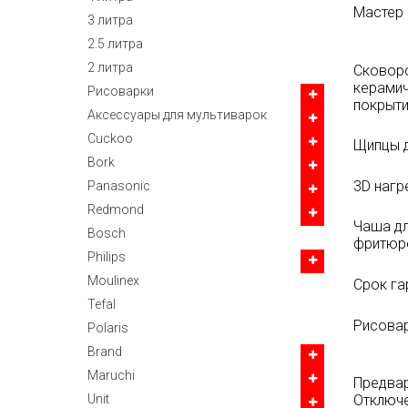
Мастер
3 литра
2.5 литра
2 литра
Сковор
керами
Рисоварки
покрыт
Аксессуары для мультиварок
Cuckoo
Щипцы 
Bork
3D нагр
Panasonic
Redmond
Чаша дл
Bosch
фритюр
Philips
Moulinex
Срок га
Tefal
Рисова
Polaris
Brand
Maruchi
Предва
Unit
Отключ