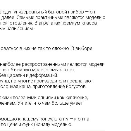
те один универсальный бытовой прибор — он
к далее. Самыми практичными являются модели с
 приготовления. В агрегатах премиум-класса
ым напылением.
оваться в них не так то сложно. В выборе
 но наиболее распространенными являются модели
чень объемную модель смысла нет.
без царапин и деформаций.
крупы, но многие производители предлагают
молочная каша, приготовление йогуртов,
такими полезными опциями как кипячение,
влением. Учтите, что чем больше умеет
омощью к нашему консультанту — и он на
по цене и функционалу моделью.