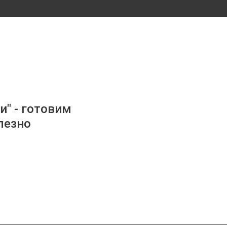
и" - готовим
лезно