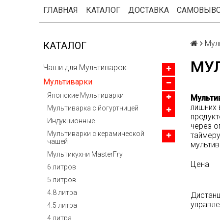
ГЛАВНАЯ
КАТАЛОГ
ДОСТАВКА
САМОВЫВ
Мул
КАТАЛОГ
МУ
Чаши для Мультиварок
Мультиварки
Японские Мультиварки
Мульти
лишних 
Мультиварка с йогуртницей
продукт
Индукционные
через о
Мультиварки с керамической
таймеру
чашей
мультив
Мультикухни MasterFry
Цена
6 литров
5 литров
4.8 литра
Дистан
управле
4.5 литра
4 литра