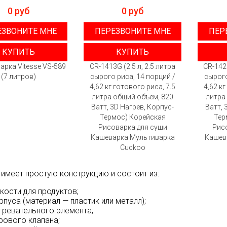
0 руб
0 руб
ЕЗВОНИТЕ МНЕ
ПЕРЕЗВОНИТЕ МНЕ
ПЕР
КУПИТЬ
КУПИТЬ
арка Vitesse VS-589
CR-1413G (2.5 л, 2.5 литра
CR-1420
(7 литров)
сырого риса, 14 порций /
сырого
4,62 кг готового риса, 7.5
4,62 кг
литра общий объём, 820
литра
Ватт, 3D Нагрев, Корпус-
Ватт, 
Термос) Корейская
Тер
Рисоварка для суши
Рис
Кашеварка Мультиварка
Кашев
Cuckoo
 имеет простую конструкцию и состоит из:
кости для продуктов;
рпуса (материал — пластик или металл);
гревательного элемента;
рового клапана;