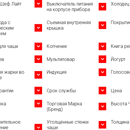
 Шеф Лайт
Выключатель питания
Холодец
на корпусе прибора
ода с
Съемная внутренняя
Покрыти
ческим
крышка
ием
для чаши
Копчение
Книга р
ев
Мультиповар
Йогурт
я жарки во
Индукция
Голосов
е
рантии
Срок службы
Цена
рка
Торговая Марка
Высота 
(Бренд)
рительное
Утолщённые стенки
Толщина
ение
чаши