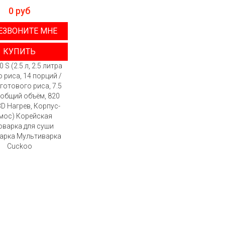
0 руб
ЕЗВОНИТЕ МНЕ
КУПИТЬ
 S (2.5 л, 2.5 литра
 риса, 14 порций /
 готового риса, 7.5
 общий объём, 820
3D Нагрев, Корпус-
мос) Корейская
оварка для суши
арка Мультиварка
Cuckoo