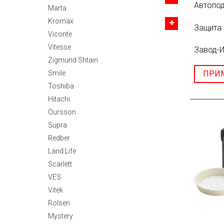
Автопо
Marta
Kromax
Защита 
Viconte
Vitesse
Завод-И
Zigmund Shtain
Smile
ПРИ
Toshiba
Hitachi
Oursson
Supra
Redber
Land Life
Scarlett
VES
Vitek
Rolsen
Mystery