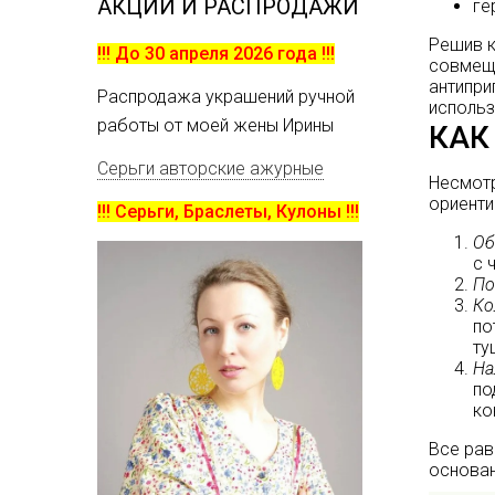
АКЦИИ И РАСПРОДАЖИ
ге
Решив к
!!! До 30 апреля 2026 года !!!
совмеща
антипри
Распродажа украшений ручной
использ
работы от моей жены Ирины
КАК
Серьги авторские ажурные
Несмотр
ориенти
!!! Серьги, Браслеты, Кулоны !!!
Об
с 
По
Ко
по
ту
На
по
ко
Все рав
основан