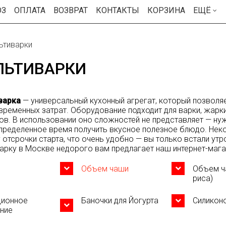
ОЗ
ОПЛАТА
ВОЗВРАТ
КОНТАКТЫ
КОРЗИНА
ЕЩЁ
ьтиварки
ЛЬТИВАРКИ
варка
— универсальный кухонный агрегат, который позволя
временных затрат. Оборудование подходит для варки, жарки
ов. В использовании оно сложностей не представляет — ну
пределенное время получить вкусное полезное блюдо. Не
 отсрочки старта, что очень удобно — вы только встали утр
арку в Москве недорого вам предлагает наш интернет-мага
Объем чаши
Объем ч
риса)
ционное
Баночки для Йогурта
Силикон
ние