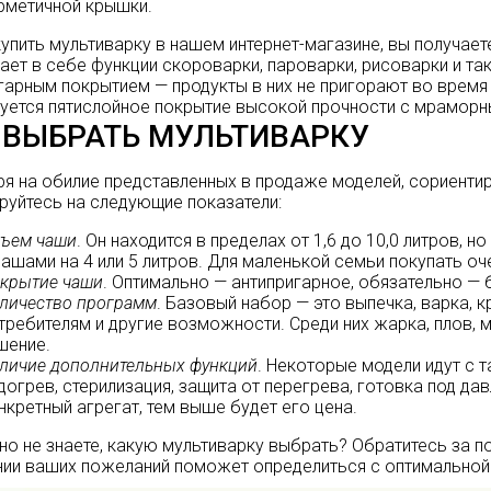
рметичной крышки.
упить мультиварку в нашем интернет-магазине, вы получае
ет в себе функции скороварки, пароварки, рисоварки и та
гарным покрытием — продукты в них не пригорают во время
уется пятислойное покрытие высокой прочности с мраморн
 ВЫБРАТЬ МУЛЬТИВАРКУ
я на обилие представленных в продаже моделей, сориентир
руйтесь на следующие показатели:
ъем чаши
. Он находится в пределах от 1,6 до 10,0 литров,
чашами на 4 или 5 литров. Для маленькой семьи покупать о
крытие чаши
. Оптимально — антипригарное, обязательно — 
личество программ
. Базовый набор — это выпечка, варка, 
требителям и другие возможности. Среди них жарка, плов, 
шение.
личие дополнительных функций
. Некоторые модели идут с 
догрев, стерилизация, защита от перегрева, готовка под да
нкретный агрегат, тем выше будет его цена.
но не знаете, какую мультиварку выбрать? Обратитесь за п
ии ваших пожеланий поможет определиться с оптимальной 