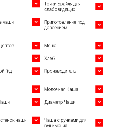
Точки Брайля для
слабовидящих
е чаши
Приготовление под
давлением
ецептов
Меню
Хлеб
ой Гид
Производитель
Молочная Каша
Чаши
Диаметр Чаши
 стенок чаши
Чаша с ручками для
вынимания