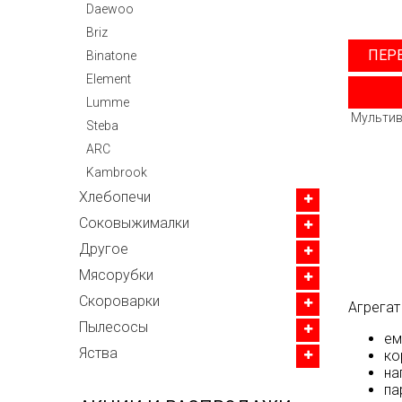
Daewoo
Briz
ПЕР
Binatone
Element
Lumme
Мультив
Steba
ARC
Kambrook
Хлебопечи
Соковыжималки
Другое
Мясорубки
Скороварки
Агрегат
Пылесосы
ем
Яства
ко
на
па