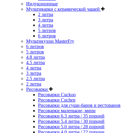
Индукционные
Мультиварки с керамической чашей
2 литра
3 литра
4 литра
5 литров
6 литров
Мультикухни MasterFry
6 литров
5 литров
4.8 литра
4.5 литра
4 литра
3 литра
2.5 литра
2 литра
Рисоварки
Рисоварки Cuckoo
Рисоварки Cuchen
Рисоварки для суши-баров и ресторанов
Рисоварки маленькие, мини
Рисоварки 6.3 литра / 35 порций
Рисоварки 5.4 литра / 30 порций
Рисоварки 5.0 литра / 28 порций
Рисоварки 4.0 литра / 22 порции