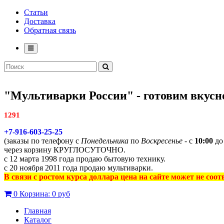
Статьи
Доставка
Обратная связь
"Мультиварки России" - готовим вкусно
1291
+7-916-603-25-25
(заказы по телефону с
Понедельника
по
Воскресенье
- с
10:00
д
через корзину КРУГЛОСУТОЧНО.
с 12 марта 1998 года продаю бытовую технику.
с 20 ноября 2011 года продаю мультиварки.
В связи с ростом курса доллара цена на сайте может не соо
0
Корзина:
0 руб
Главная
Каталог