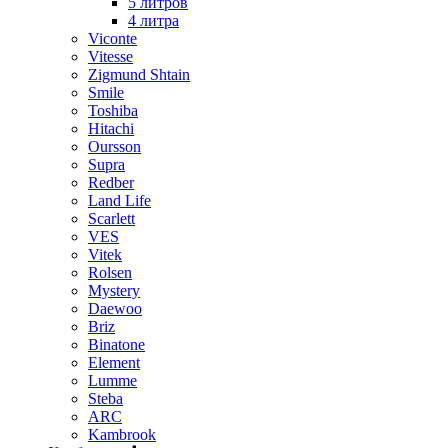
5 литров
4 литра
Viconte
Vitesse
Zigmund Shtain
Smile
Toshiba
Hitachi
Oursson
Supra
Redber
Land Life
Scarlett
VES
Vitek
Rolsen
Mystery
Daewoo
Briz
Binatone
Element
Lumme
Steba
ARC
Kambrook