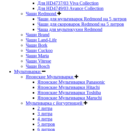
Для HD4737/03 Viva Collection
Для HD4749/03 Avance Collection
Чаши Redmond
Чаши для мультиварок Redmond на 5 литров
Чаши для скороварок Redmond на 5 литров
Чаша для мультикухни Redmond
Чаши Brand
Чаши Land-Life
Чаши Bork
Чаши Cuckoo
Чаши Marta
Чаши Vitesse
Чаши Bosch
Мультиварки
Японские Мультиварки
Японские Мультиварки Panasonic
Японские Мультиварки Hitachi
Японские Мультиварки Toshiba
Японские Мультиварки Maruchi
Мультиварка с йогуртницей
2 литра
3 литра
4 литра
5 литров
6 литров