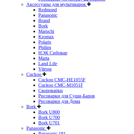
Аксессуары для мультиварок
Redmond
Panasonic
Brand
Bork
Maruchi
Kromax
Polaris
Philips
НЭК Сибовар
Marta
Land Life
Vitesse
Cuckoo
Cuckoo CMC-HE1055F
Cuckoo CMC-M1051F
Скороварки
Рисоварки для Суши-Баров
Рисоварки для Дома
Bork
Bork U800
Bork U700
Bork U701
Panasonic
Panasonic 181