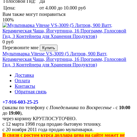
Голосовой Гид:
Да
Цена:
от 4.000 до 10.000 руб
Вам также могут понравиться
100%
0 руб
Перезвоните мне
Купить
Мультиварка Vitesse VS-3009 (5 Литров, 900 Ватт,
Керамическая Чаша, Йогуртница, 16 Программ, Голосовой
Гид, 3 Контейнера для Хранения Продуктов)
Доставка
Оплата
Контакты
Обратная связь
+7-916-603-25-25
(заказы по телефону с
Понедельника
по
Воскресенье
- с
10:00
до
19:00
),
через корзину КРУГЛОСУТОЧНО.
с 12 марта 1998 года продаю бытовую технику.
с 20 ноября 2011 года продаю мультиварки.
В связи с ростом курса доллара цена на сайте может не