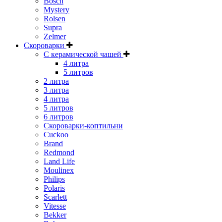
Bosch
Mystery
Rolsen
Supra
Zelmer
Скороварки
С керамической чашей
4 литра
5 литров
2 литра
3 литра
4 литра
5 литров
6 литров
Скороварки-коптильни
Cuckoo
Brand
Redmond
Land Life
Moulinex
Philips
Polaris
Scarlett
Vitesse
Bekker