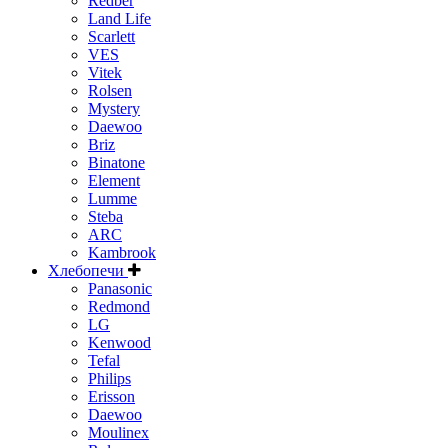
Redber
Land Life
Scarlett
VES
Vitek
Rolsen
Mystery
Daewoo
Briz
Binatone
Element
Lumme
Steba
ARC
Kambrook
Хлебопечи
Panasonic
Redmond
LG
Kenwood
Tefal
Philips
Erisson
Daewoo
Moulinex