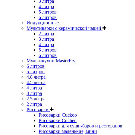
3 литра
4 литра
5 литров
6 литров
Индукционные
Мультиварки с керамической чашей
2 литра
3 литра
4 литра
5 литров
6 литров
Мультикухни MasterFry
6 литров
5 литров
4.8 литра
4.5 литра
4 литра
3 литра
2.5 литра
2 литра
Рисоварки
Рисоварки Cuckoo
Рисоварки Cuchen
Рисоварки для суши-баров и ресторанов
Рисоварки маленькие, мини