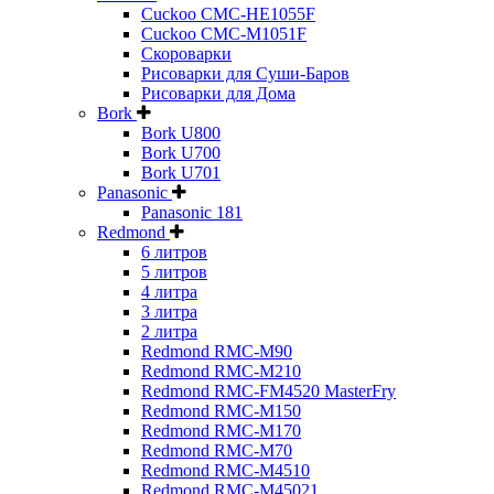
Cuckoo CMC-HE1055F
Cuckoo CMC-M1051F
Скороварки
Рисоварки для Суши-Баров
Рисоварки для Дома
Bork
Bork U800
Bork U700
Bork U701
Panasonic
Panasonic 181
Redmond
6 литров
5 литров
4 литра
3 литра
2 литра
Redmond RMC-M90
Redmond RMC-M210
Redmond RMC-FM4520 MasterFry
Redmond RMC-M150
Redmond RMC-M170
Redmond RMC-M70
Redmond RMC-M4510
Redmond RMC-M45021