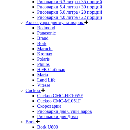
Рисоварки 6.3 литра / 35 порций
Рисоварки 5.4 литра / 30 порций
Рисоварки 5.0 литра / 28 порций
Рисоварки 4.0 литра / 22 порции
Аксессуары для мультиварок
Redmond
Panasonic
Brand
Bork
Maruchi
Kromax
Polaris
Philips
НЭК Сибовар
Marta
Land Life
Vitesse
Cuckoo
Cuckoo CMC-HE1055F
Cuckoo CMC-M1051F
Скороварки
Рисоварки для Суши-Баров
Рисоварки для Дома
Bork
Bork U800