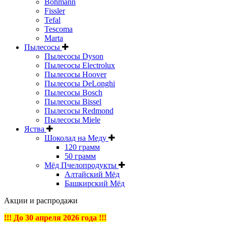
Bohmann
Fissler
Tefal
Tescoma
Marta
Пылесосы
Пылесосы Dyson
Пылесосы Electrolux
Пылесосы Hoover
Пылесосы DeLonghi
Пылесосы Bosch
Пылесосы Bissel
Пылесосы Redmond
Пылесосы Miele
Яства
Шоколад на Меду
120 грамм
50 грамм
Мёд Пчелопродукты
Алтайский Мёд
Башкирский Мёд
Акции и распродажи
!!! До 30 апреля 2026 года !!!