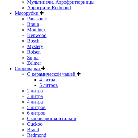
Мультипечи, Аэрофритюрницы
Аэрогрили Redmond
Мясорубки
Panasonic
Braun
Moulinex
Kenwood
Bosch
Mystery
Rolsen
Supra
Zelmer
Скороварки
С керамической чашей
4 литра
5 литров
2 литра
3 литра
4 литра
5 литров
6 литров
Скороварки-коптильни
Cuckoo
Brand
Redmond