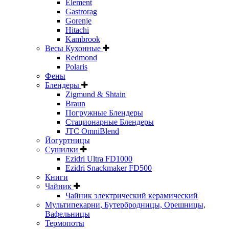
Element
Gastrorag
Gorenje
Hitachi
Kambrook
Весы Кухонные
Redmond
Polaris
Фены
Блендеры
Zigmund & Shtain
Braun
Погружные Блендеры
Стационарные Блендеры
JTC OmniBlend
Йогуртницы
Сушилки
Ezidri Ultra FD1000
Ezidri Snackmaker FD500
Книги
Чайник
Чайник электрический керамический
Мультипекарни, Бутербродницы, Орешницы,
Вафельницы
Термопоты