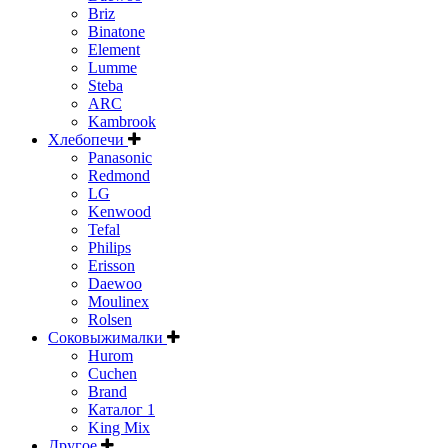
Briz
Binatone
Element
Lumme
Steba
ARC
Kambrook
Хлебопечи
Panasonic
Redmond
LG
Kenwood
Tefal
Philips
Erisson
Daewoo
Moulinex
Rolsen
Соковыжималки
Hurom
Cuchen
Brand
Каталог 1
King Mix
Другое