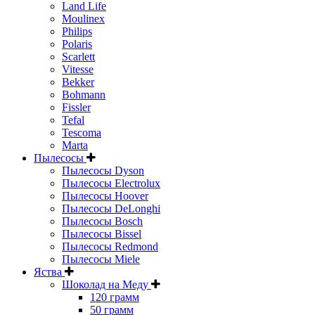
Land Life
Moulinex
Philips
Polaris
Scarlett
Vitesse
Bekker
Bohmann
Fissler
Tefal
Tescoma
Marta
Пылесосы
Пылесосы Dyson
Пылесосы Electrolux
Пылесосы Hoover
Пылесосы DeLonghi
Пылесосы Bosch
Пылесосы Bissel
Пылесосы Redmond
Пылесосы Miele
Яства
Шоколад на Меду
120 грамм
50 грамм