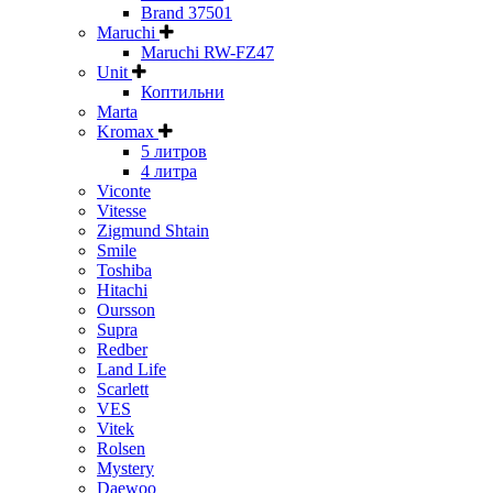
Brand 37501
Maruchi
Maruchi RW-FZ47
Unit
Коптильни
Marta
Kromax
5 литров
4 литра
Viconte
Vitesse
Zigmund Shtain
Smile
Toshiba
Hitachi
Oursson
Supra
Redber
Land Life
Scarlett
VES
Vitek
Rolsen
Mystery
Daewoo