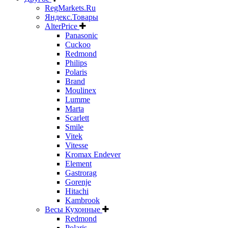
RegMarkets.Ru
Яндекс.Товары
AlterPrice
Panasonic
Cuckoo
Redmond
Philips
Polaris
Brand
Moulinex
Lumme
Marta
Scarlett
Smile
Vitek
Vitesse
Kromax Endever
Element
Gastrorag
Gorenje
Hitachi
Kambrook
Весы Кухонные
Redmond
Polaris