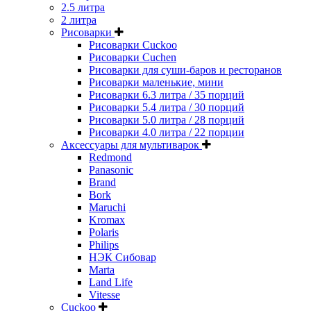
2.5 литра
2 литра
Рисоварки
Рисоварки Cuckoo
Рисоварки Cuchen
Рисоварки для суши-баров и ресторанов
Рисоварки маленькие, мини
Рисоварки 6.3 литра / 35 порций
Рисоварки 5.4 литра / 30 порций
Рисоварки 5.0 литра / 28 порций
Рисоварки 4.0 литра / 22 порции
Аксессуары для мультиварок
Redmond
Panasonic
Brand
Bork
Maruchi
Kromax
Polaris
Philips
НЭК Сибовар
Marta
Land Life
Vitesse
Cuckoo