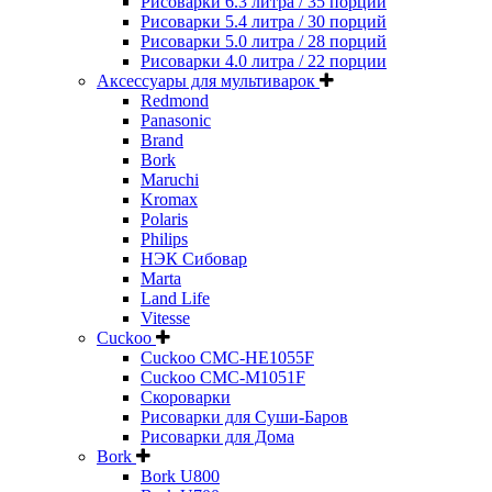
Рисоварки 6.3 литра / 35 порций
Рисоварки 5.4 литра / 30 порций
Рисоварки 5.0 литра / 28 порций
Рисоварки 4.0 литра / 22 порции
Аксессуары для мультиварок
Redmond
Panasonic
Brand
Bork
Maruchi
Kromax
Polaris
Philips
НЭК Сибовар
Marta
Land Life
Vitesse
Cuckoo
Cuckoo CMC-HE1055F
Cuckoo CMC-M1051F
Скороварки
Рисоварки для Суши-Баров
Рисоварки для Дома
Bork
Bork U800