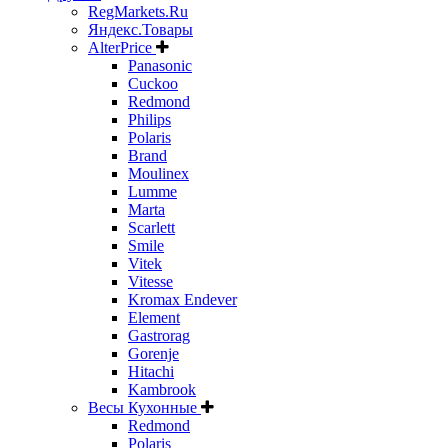
RegMarkets.Ru
Яндекс.Товары
AlterPrice
Panasonic
Cuckoo
Redmond
Philips
Polaris
Brand
Moulinex
Lumme
Marta
Scarlett
Smile
Vitek
Vitesse
Kromax Endever
Element
Gastrorag
Gorenje
Hitachi
Kambrook
Весы Кухонные
Redmond
Polaris