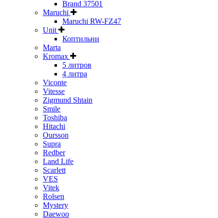
Brand 37501
Maruchi
Maruchi RW-FZ47
Unit
Коптильни
Marta
Kromax
5 литров
4 литра
Viconte
Vitesse
Zigmund Shtain
Smile
Toshiba
Hitachi
Oursson
Supra
Redber
Land Life
Scarlett
VES
Vitek
Rolsen
Mystery
Daewoo