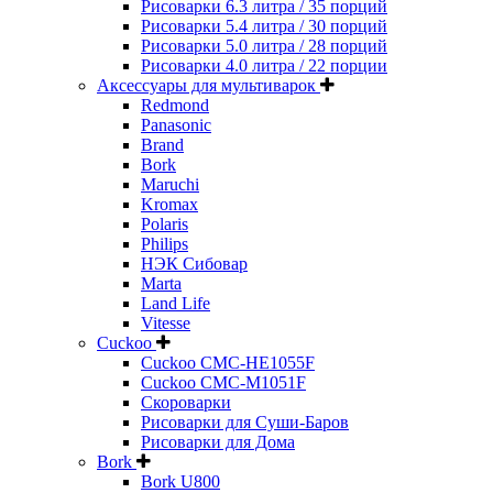
Рисоварки 6.3 литра / 35 порций
Рисоварки 5.4 литра / 30 порций
Рисоварки 5.0 литра / 28 порций
Рисоварки 4.0 литра / 22 порции
Аксессуары для мультиварок
Redmond
Panasonic
Brand
Bork
Maruchi
Kromax
Polaris
Philips
НЭК Сибовар
Marta
Land Life
Vitesse
Cuckoo
Cuckoo CMC-HE1055F
Cuckoo CMC-M1051F
Скороварки
Рисоварки для Суши-Баров
Рисоварки для Дома
Bork
Bork U800