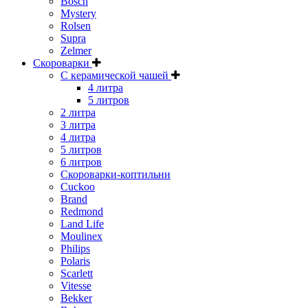
Bosch
Mystery
Rolsen
Supra
Zelmer
Скороварки
С керамической чашей
4 литра
5 литров
2 литра
3 литра
4 литра
5 литров
6 литров
Скороварки-коптильни
Cuckoo
Brand
Redmond
Land Life
Moulinex
Philips
Polaris
Scarlett
Vitesse
Bekker