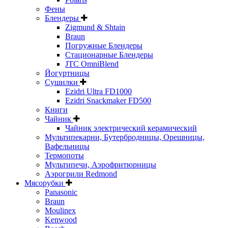
Фены
Блендеры
Zigmund & Shtain
Braun
Погружные Блендеры
Стационарные Блендеры
JTC OmniBlend
Йогуртницы
Сушилки
Ezidri Ultra FD1000
Ezidri Snackmaker FD500
Книги
Чайник
Чайник электрический керамический
Мультипекарни, Бутербродницы, Орешницы,
Вафельницы
Термопоты
Мультипечи, Аэрофритюрницы
Аэрогрили Redmond
Мясорубки
Panasonic
Braun
Moulinex
Kenwood