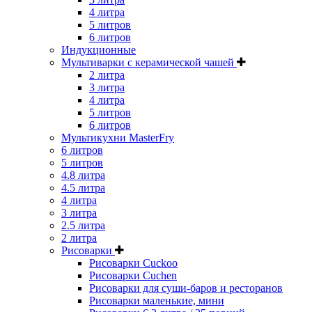
4 литра
5 литров
6 литров
Индукционные
Мультиварки с керамической чашей
2 литра
3 литра
4 литра
5 литров
6 литров
Мультикухни MasterFry
6 литров
5 литров
4.8 литра
4.5 литра
4 литра
3 литра
2.5 литра
2 литра
Рисоварки
Рисоварки Cuckoo
Рисоварки Cuchen
Рисоварки для суши-баров и ресторанов
Рисоварки маленькие, мини