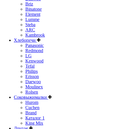
Briz
Binatone
Element
Lumme
Steba
ARC
Kambrook
Хлебопечи
Panasonic
Redmond
LG
Kenwood
Tefal
Philips
Erisson
Daewoo
Moulinex
Rolsen
Соковыжималки
Hurom
Cuchen
Brand
Каталог 1
King Mix
Другое