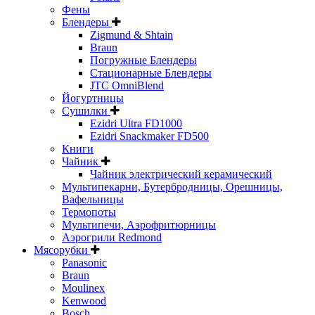
Фены
Блендеры
Zigmund & Shtain
Braun
Погружные Блендеры
Стационарные Блендеры
JTC OmniBlend
Йогуртницы
Сушилки
Ezidri Ultra FD1000
Ezidri Snackmaker FD500
Книги
Чайник
Чайник электрический керамический
Мультипекарни, Бутербродницы, Орешницы,
Вафельницы
Термопоты
Мультипечи, Аэрофритюрницы
Аэрогрили Redmond
Мясорубки
Panasonic
Braun
Moulinex
Kenwood
Bosch