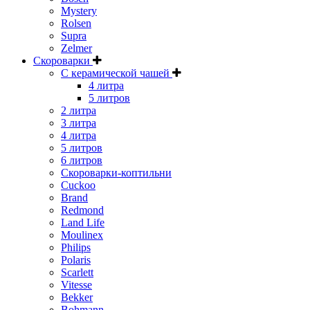
Mystery
Rolsen
Supra
Zelmer
Скороварки
С керамической чашей
4 литра
5 литров
2 литра
3 литра
4 литра
5 литров
6 литров
Скороварки-коптильни
Cuckoo
Brand
Redmond
Land Life
Moulinex
Philips
Polaris
Scarlett
Vitesse
Bekker
Bohmann