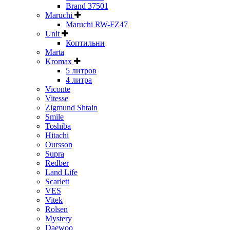
Brand 37501
Maruchi
Maruchi RW-FZ47
Unit
Коптильни
Marta
Kromax
5 литров
4 литра
Viconte
Vitesse
Zigmund Shtain
Smile
Toshiba
Hitachi
Oursson
Supra
Redber
Land Life
Scarlett
VES
Vitek
Rolsen
Mystery
Daewoo