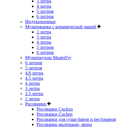
3 литра
4 литра
5 литров
6 литров
Индукционные
Мультиварки с керамической чашей
2 литра
3 литра
4 литра
5 литров
6 литров
Мультикухни MasterFry
6 литров
5 литров
4.8 литра
4.5 литра
4 литра
3 литра
2.5 литра
2 литра
Рисоварки
Рисоварки Cuckoo
Рисоварки Cuchen
Рисоварки для суши-баров и ресторанов
Рисоварки маленькие, мини