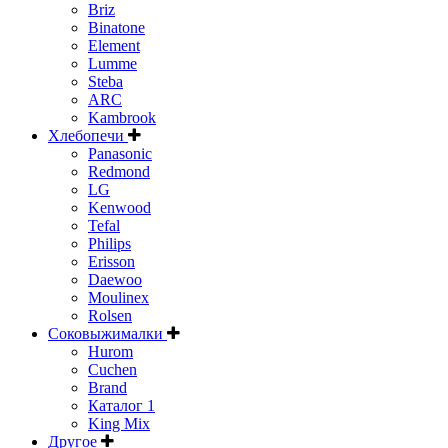
Briz
Binatone
Element
Lumme
Steba
ARC
Kambrook
Хлебопечи
Panasonic
Redmond
LG
Kenwood
Tefal
Philips
Erisson
Daewoo
Moulinex
Rolsen
Соковыжималки
Hurom
Cuchen
Brand
Каталог 1
King Mix
Другое