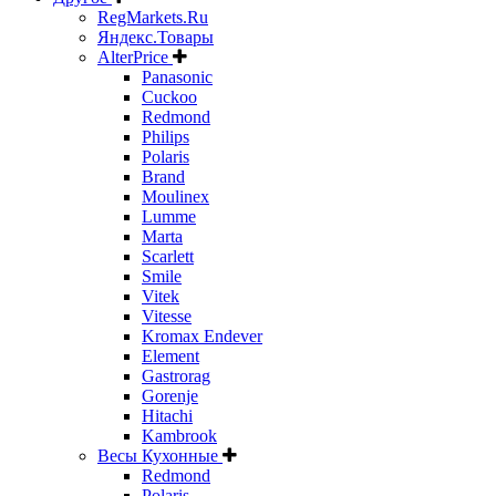
RegMarkets.Ru
Яндекс.Товары
AlterPrice
Panasonic
Cuckoo
Redmond
Philips
Polaris
Brand
Moulinex
Lumme
Marta
Scarlett
Smile
Vitek
Vitesse
Kromax Endever
Element
Gastrorag
Gorenje
Hitachi
Kambrook
Весы Кухонные
Redmond
Polaris