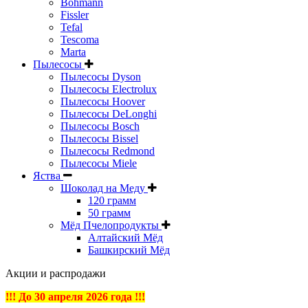
Bohmann
Fissler
Tefal
Tescoma
Marta
Пылесосы
Пылесосы Dyson
Пылесосы Electrolux
Пылесосы Hoover
Пылесосы DeLonghi
Пылесосы Bosch
Пылесосы Bissel
Пылесосы Redmond
Пылесосы Miele
Яства
Шоколад на Меду
120 грамм
50 грамм
Мёд Пчелопродукты
Алтайский Мёд
Башкирский Мёд
Акции и распродажи
!!! До 30 апреля 2026 года !!!