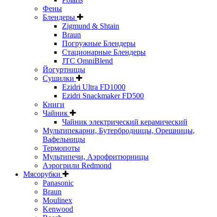
Фены
Блендеры
Zigmund & Shtain
Braun
Погружные Блендеры
Стационарные Блендеры
JTC OmniBlend
Йогуртницы
Сушилки
Ezidri Ultra FD1000
Ezidri Snackmaker FD500
Книги
Чайник
Чайник электрический керамический
Мультипекарни, Бутербродницы, Орешницы,
Вафельницы
Термопоты
Мультипечи, Аэрофритюрницы
Аэрогрили Redmond
Мясорубки
Panasonic
Braun
Moulinex
Kenwood