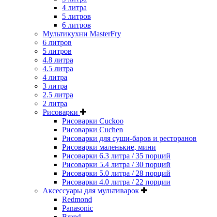
4 литра
5 литров
6 литров
Мультикухни MasterFry
6 литров
5 литров
4.8 литра
4.5 литра
4 литра
3 литра
2.5 литра
2 литра
Рисоварки
Рисоварки Cuckoo
Рисоварки Cuchen
Рисоварки для суши-баров и ресторанов
Рисоварки маленькие, мини
Рисоварки 6.3 литра / 35 порций
Рисоварки 5.4 литра / 30 порций
Рисоварки 5.0 литра / 28 порций
Рисоварки 4.0 литра / 22 порции
Аксессуары для мультиварок
Redmond
Panasonic
Brand