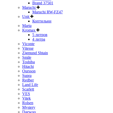
Brand 37501
Maruchi
Maruchi RW-FZ47
Unit
Коптильни
Marta
Kromax
5 литров
4 литра
Viconte
Vitesse
Zigmund Shtain
Smile
Toshiba
Hitachi
Oursson
Supra
Redber
Land Life
Scarlett
VES
Vitek
Rolsen
Mystery
Daewoo