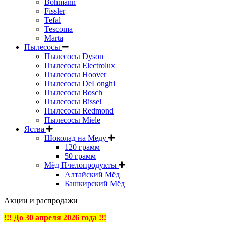
Bohmann
Fissler
Tefal
Tescoma
Marta
Пылесосы
Пылесосы Dyson
Пылесосы Electrolux
Пылесосы Hoover
Пылесосы DeLonghi
Пылесосы Bosch
Пылесосы Bissel
Пылесосы Redmond
Пылесосы Miele
Яства
Шоколад на Меду
120 грамм
50 грамм
Мёд Пчелопродукты
Алтайский Мёд
Башкирский Мёд
Акции и распродажи
!!! До 30 апреля 2026 года !!!