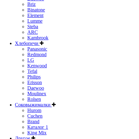
Briz
Binatone
Element
Lumme
Steba
ARC
Kambrook
Хлебопечи
Panasonic
Redmond
LG
Kenwood
Tefal
Philips
Erisson
Daewoo
Moulinex
Rolsen
Соковыжималки
Hurom
Cuchen
Brand
Каталог 1
King Mix
Другое