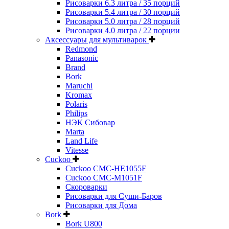
Рисоварки 6.3 литра / 35 порций
Рисоварки 5.4 литра / 30 порций
Рисоварки 5.0 литра / 28 порций
Рисоварки 4.0 литра / 22 порции
Аксессуары для мультиварок
Redmond
Panasonic
Brand
Bork
Maruchi
Kromax
Polaris
Philips
НЭК Сибовар
Marta
Land Life
Vitesse
Cuckoo
Cuckoo CMC-HE1055F
Cuckoo CMC-M1051F
Скороварки
Рисоварки для Суши-Баров
Рисоварки для Дома
Bork
Bork U800