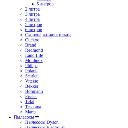
5 литров
2 литра
3 литра
4 литра
5 литров
6 литров
Скороварки-коптильни
Cuckoo
Brand
Redmond
Land Life
Moulinex
Philips
Polaris
Scarlett
Vitesse
Bekker
Bohmann
Fissler
Tefal
Tescoma
Marta
Пылесосы
Пылесосы Dyson
Пылесосы Electrolux