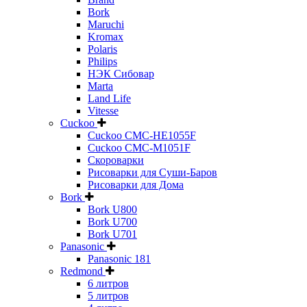
Bork
Maruchi
Kromax
Polaris
Philips
НЭК Сибовар
Marta
Land Life
Vitesse
Cuckoo
Cuckoo CMC-HE1055F
Cuckoo CMC-M1051F
Скороварки
Рисоварки для Суши-Баров
Рисоварки для Дома
Bork
Bork U800
Bork U700
Bork U701
Panasonic
Panasonic 181
Redmond
6 литров
5 литров