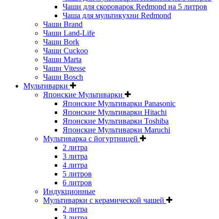
Чаши для скороварок Redmond на 5 литров
Чаша для мультикухни Redmond
Чаши Brand
Чаши Land-Life
Чаши Bork
Чаши Cuckoo
Чаши Marta
Чаши Vitesse
Чаши Bosch
Мультиварки
Японские Мультиварки
Японские Мультиварки Panasonic
Японские Мультиварки Hitachi
Японские Мультиварки Toshiba
Японские Мультиварки Maruchi
Мультиварка с йогуртницей
2 литра
3 литра
4 литра
5 литров
6 литров
Индукционные
Мультиварки с керамической чашей
2 литра
3 литра