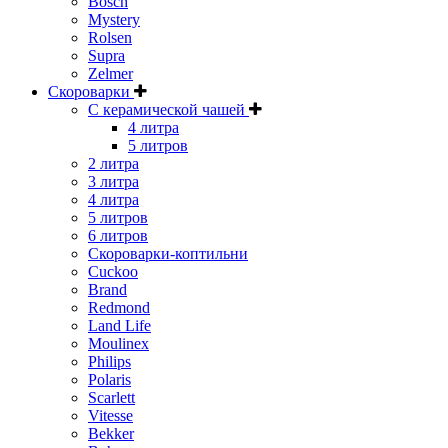
Bosch
Mystery
Rolsen
Supra
Zelmer
Скороварки
С керамической чашей
4 литра
5 литров
2 литра
3 литра
4 литра
5 литров
6 литров
Скороварки-коптильни
Cuckoo
Brand
Redmond
Land Life
Moulinex
Philips
Polaris
Scarlett
Vitesse
Bekker