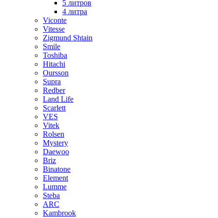
5 литров
4 литра
Viconte
Vitesse
Zigmund Shtain
Smile
Toshiba
Hitachi
Oursson
Supra
Redber
Land Life
Scarlett
VES
Vitek
Rolsen
Mystery
Daewoo
Briz
Binatone
Element
Lumme
Steba
ARC
Kambrook