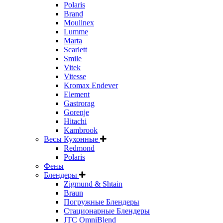
Polaris
Brand
Moulinex
Lumme
Marta
Scarlett
Smile
Vitek
Vitesse
Kromax Endever
Element
Gastrorag
Gorenje
Hitachi
Kambrook
Весы Кухонные
Redmond
Polaris
Фены
Блендеры
Zigmund & Shtain
Braun
Погружные Блендеры
Стационарные Блендеры
JTC OmniBlend