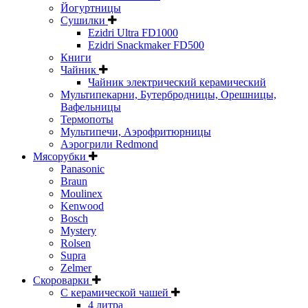
Йогуртницы
Сушилки
Ezidri Ultra FD1000
Ezidri Snackmaker FD500
Книги
Чайник
Чайник электрический керамический
Мультипекарни, Бутербродницы, Орешницы,
Вафельницы
Термопоты
Мультипечи, Аэрофритюрницы
Аэрогрили Redmond
Мясорубки
Panasonic
Braun
Moulinex
Kenwood
Bosch
Mystery
Rolsen
Supra
Zelmer
Скороварки
С керамической чашей
4 литра