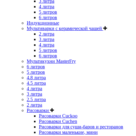
3 литра
4 литра
5 литров
6 литров
Индукционные
Мультиварки с керамической чашей
2 литра
3 литра
4 литра
5 литров
6 литров
Мультикухни MasterFry
6 литров
5 литров
4.8 литра
4.5 литра
4 литра
3 литра
2.5 литра
2 литра
Рисоварки
Рисоварки Cuckoo
Рисоварки Cuchen
Рисоварки для суши-баров и ресторанов
Рисоварки маленькие, мини