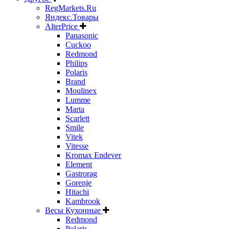
RegMarkets.Ru
Яндекс.Товары
AlterPrice
Panasonic
Cuckoo
Redmond
Philips
Polaris
Brand
Moulinex
Lumme
Marta
Scarlett
Smile
Vitek
Vitesse
Kromax Endever
Element
Gastrorag
Gorenje
Hitachi
Kambrook
Весы Кухонные
Redmond
Polaris