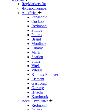
RegMarkets.Ru
Яндекс.Товары
AlterPrice
Panasonic
Cuckoo
Redmond
Philips
Polaris
Brand
Moulinex
Lumme
Marta
Scarlett
Smile
Vitek
Vitesse
Kromax Endever
Element
Gastrorag
Gorenje
Hitachi
Kambrook
Весы Кухонные
Redmond
Polaris