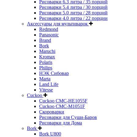
Рисоварки 6.3 литра / 35 порций
Рисоварки 5.4 литра / 30 порций
Рисоварки 5.0 литра / 28 порций
Рисоварки 4.0 литра / 22 порции
Аксессуары для мультиварок
Redmond
Panasonic
Brand
Bork
Maruchi
Kromax
Polaris
Philips
НЭК Сибовар
Marta
Land Life
Vitesse
Cuckoo
Cuckoo CMC-HE1055F
Cuckoo CMC-M1051F
Скороварки
Рисоварки для Суши-Баров
Рисоварки для Дома
Bork
Bork U800