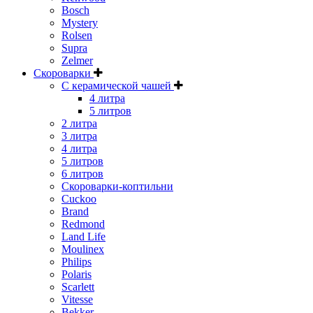
Bosch
Mystery
Rolsen
Supra
Zelmer
Скороварки
С керамической чашей
4 литра
5 литров
2 литра
3 литра
4 литра
5 литров
6 литров
Скороварки-коптильни
Cuckoo
Brand
Redmond
Land Life
Moulinex
Philips
Polaris
Scarlett
Vitesse
Bekker