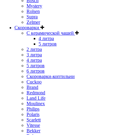
Bosch
Mystery
Rolsen
Supra
Zelmer
Скороварки
С керамической чашей
4 литра
5 литров
2 литра
3 литра
4 литра
5 литров
6 литров
Скороварки-коптильни
Cuckoo
Brand
Redmond
Land Life
Moulinex
Philips
Polaris
Scarlett
Vitesse
Bekker