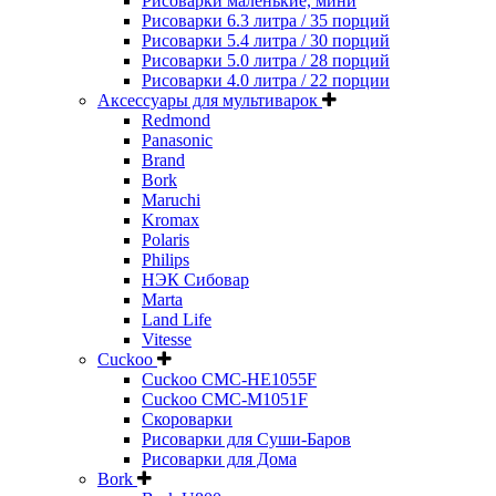
Рисоварки маленькие, мини
Рисоварки 6.3 литра / 35 порций
Рисоварки 5.4 литра / 30 порций
Рисоварки 5.0 литра / 28 порций
Рисоварки 4.0 литра / 22 порции
Аксессуары для мультиварок
Redmond
Panasonic
Brand
Bork
Maruchi
Kromax
Polaris
Philips
НЭК Сибовар
Marta
Land Life
Vitesse
Cuckoo
Cuckoo CMC-HE1055F
Cuckoo CMC-M1051F
Скороварки
Рисоварки для Суши-Баров
Рисоварки для Дома
Bork