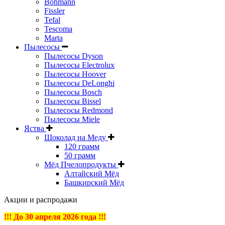
Bohmann
Fissler
Tefal
Tescoma
Marta
Пылесосы
Пылесосы Dyson
Пылесосы Electrolux
Пылесосы Hoover
Пылесосы DeLonghi
Пылесосы Bosch
Пылесосы Bissel
Пылесосы Redmond
Пылесосы Miele
Яства
Шоколад на Меду
120 грамм
50 грамм
Мёд Пчелопродукты
Алтайский Мёд
Башкирский Мёд
Акции и распродажи
!!! До 30 апреля 2026 года !!!