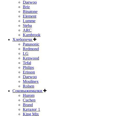
Daewoo
Briz
Binatone
Element
Lumme
Steba
ARC
Kambrook
Хлебопечи
Panasonic
Redmond
LG
Kenwood
Tefal
Philips
Erisson
Daewoo
Moulinex
Rolsen
Соковыжималки
Hurom
Cuchen
Brand
Каталог 1
King Mix