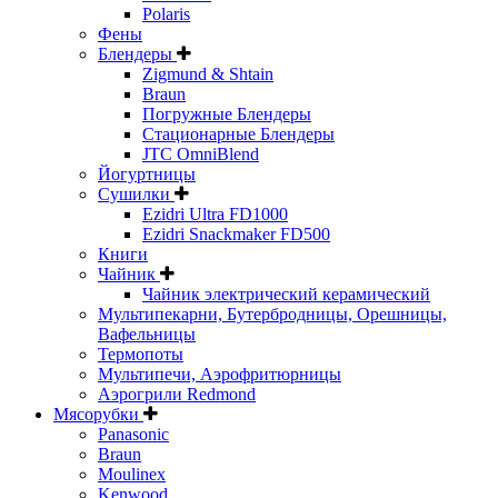
Polaris
Фены
Блендеры
Zigmund & Shtain
Braun
Погружные Блендеры
Стационарные Блендеры
JTC OmniBlend
Йогуртницы
Сушилки
Ezidri Ultra FD1000
Ezidri Snackmaker FD500
Книги
Чайник
Чайник электрический керамический
Мультипекарни, Бутербродницы, Орешницы,
Вафельницы
Термопоты
Мультипечи, Аэрофритюрницы
Аэрогрили Redmond
Мясорубки
Panasonic
Braun
Moulinex
Kenwood