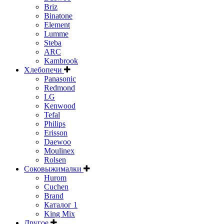
Briz
Binatone
Element
Lumme
Steba
ARC
Kambrook
Хлебопечи
Panasonic
Redmond
LG
Kenwood
Tefal
Philips
Erisson
Daewoo
Moulinex
Rolsen
Соковыжималки
Hurom
Cuchen
Brand
Каталог 1
King Mix
Другое