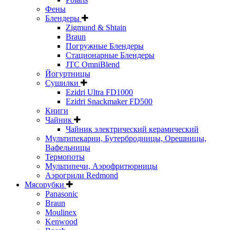
Фены
Блендеры
Zigmund & Shtain
Braun
Погружные Блендеры
Стационарные Блендеры
JTC OmniBlend
Йогуртницы
Сушилки
Ezidri Ultra FD1000
Ezidri Snackmaker FD500
Книги
Чайник
Чайник электрический керамический
Мультипекарни, Бутербродницы, Орешницы,
Вафельницы
Термопоты
Мультипечи, Аэрофритюрницы
Аэрогрили Redmond
Мясорубки
Panasonic
Braun
Moulinex
Kenwood