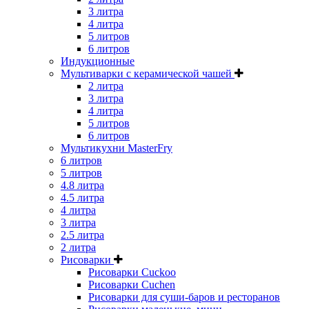
3 литра
4 литра
5 литров
6 литров
Индукционные
Мультиварки с керамической чашей
2 литра
3 литра
4 литра
5 литров
6 литров
Мультикухни MasterFry
6 литров
5 литров
4.8 литра
4.5 литра
4 литра
3 литра
2.5 литра
2 литра
Рисоварки
Рисоварки Cuckoo
Рисоварки Cuchen
Рисоварки для суши-баров и ресторанов