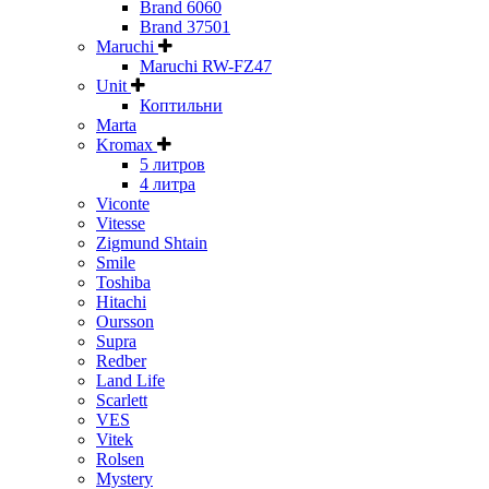
Brand 6060
Brand 37501
Maruchi
Maruchi RW-FZ47
Unit
Коптильни
Marta
Kromax
5 литров
4 литра
Viconte
Vitesse
Zigmund Shtain
Smile
Toshiba
Hitachi
Oursson
Supra
Redber
Land Life
Scarlett
VES
Vitek
Rolsen
Mystery