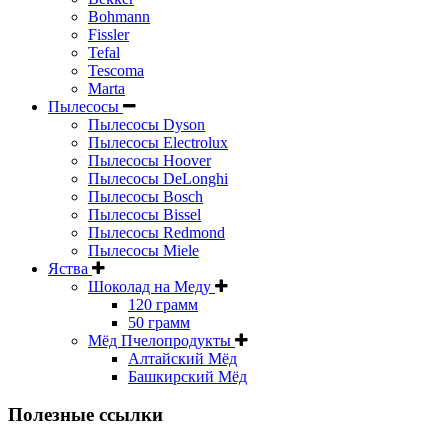
Bohmann
Fissler
Tefal
Tescoma
Marta
Пылесосы
Пылесосы Dyson
Пылесосы Electrolux
Пылесосы Hoover
Пылесосы DeLonghi
Пылесосы Bosch
Пылесосы Bissel
Пылесосы Redmond
Пылесосы Miele
Яства
Шоколад на Меду
120 грамм
50 грамм
Мёд Пчелопродукты
Алтайский Мёд
Башкирский Мёд
Полезные ссылки