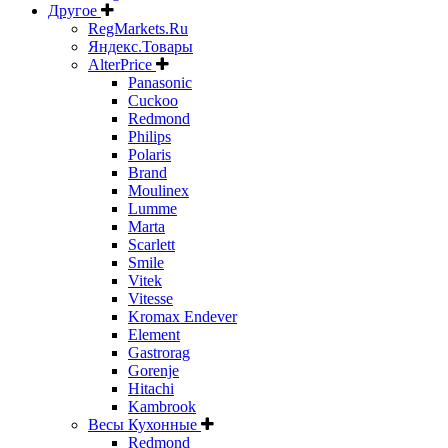
Другое
RegMarkets.Ru
Яндекс.Товары
AlterPrice
Panasonic
Cuckoo
Redmond
Philips
Polaris
Brand
Moulinex
Lumme
Marta
Scarlett
Smile
Vitek
Vitesse
Kromax Endever
Element
Gastrorag
Gorenje
Hitachi
Kambrook
Весы Кухонные
Redmond