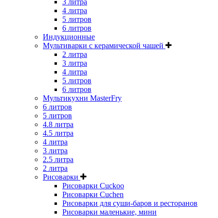
3 литра
4 литра
5 литров
6 литров
Индукционные
Мультиварки с керамической чашей
2 литра
3 литра
4 литра
5 литров
6 литров
Мультикухни MasterFry
6 литров
5 литров
4.8 литра
4.5 литра
4 литра
3 литра
2.5 литра
2 литра
Рисоварки
Рисоварки Cuckoo
Рисоварки Cuchen
Рисоварки для суши-баров и ресторанов
Рисоварки маленькие, мини