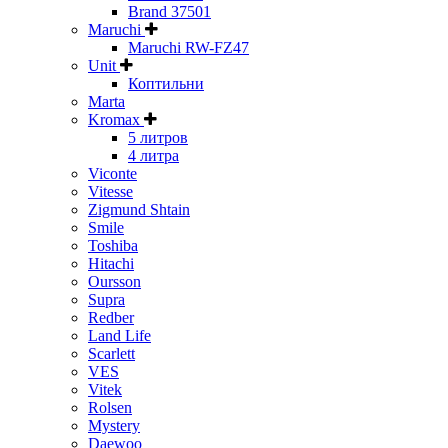
Brand 37501
Maruchi
Maruchi RW-FZ47
Unit
Коптильни
Marta
Kromax
5 литров
4 литра
Viconte
Vitesse
Zigmund Shtain
Smile
Toshiba
Hitachi
Oursson
Supra
Redber
Land Life
Scarlett
VES
Vitek
Rolsen
Mystery
Daewoo