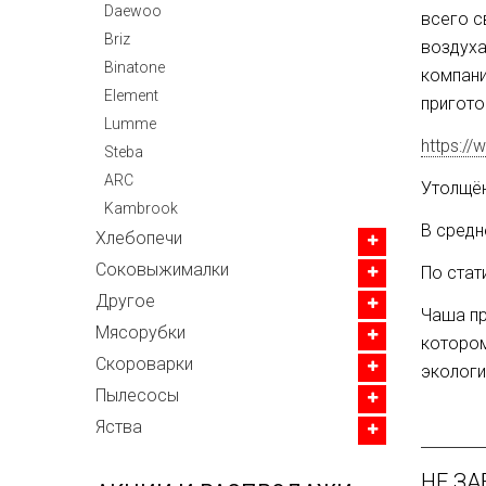
Daewoo
всего с
Briz
воздуха
Binatone
компани
Element
пригото
Lumme
https://
Steba
ARC
Утолщё
Kambrook
В средн
Хлебопечи
Соковыжималки
По стат
Другое
Чаша п
Мясорубки
котором
Скороварки
экологи
Пылесосы
Яства
НЕ ЗА