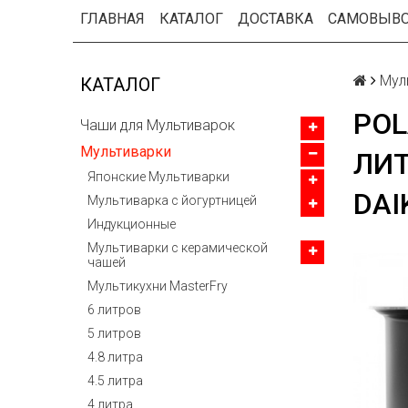
ГЛАВНАЯ
КАТАЛОГ
ДОСТАВКА
САМОВЫВ
Мул
КАТАЛОГ
POL
Чаши для Мультиварок
Мультиварки
ЛИТ
Японские Мультиварки
DAI
Мультиварка с йогуртницей
Индукционные
Мультиварки с керамической
чашей
Мультикухни MasterFry
6 литров
5 литров
4.8 литра
4.5 литра
4 литра