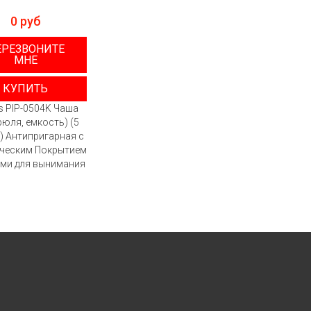
0 руб
ЕРЕЗВОНИТЕ
МНЕ
КУПИТЬ
is PIP-0504K Чаша
рюля, емкость) (5
) Антипригарная с
ческим Покрытием
ами для вынимания