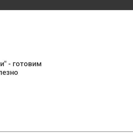
и" - готовим
лезно