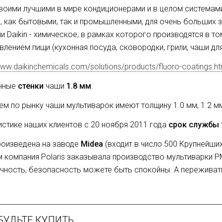
воими лучшими в мире кондиционерами и в целом системам
, как бытовыми, так и промышленными, для очень больших з
и Daikin - химическое, в рамках которого производятся в то
влением пищи (кухонная посуда, сковородки, грили, чаши для 
www.daikinchemicals.com/solutions/products/fluoro-coatings.ht
нные
стенки
чаши
1.8 мм
.
ем по рынку чаши мультиварок имеют толщину 1.0 мм, 1.2 мм
истике наших клиентов с 20 ноября 2011 года
срок службы
роизведена на заводе
Midea
(входит в число 500 Крупнейших
 компания Polaris заказывала производство мультиварки PM
чность, безопасность можете быть спокойны. А переживать м
БУДЬТЕ КУПИТЬ