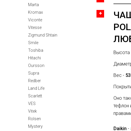
Marta
ЧАШ
Kromax
Viconte
POL
Vitesse
Zigmund Shtain
ЛЮ
Smile
Toshiba
Высота
Hitachi
Диамет
Oursson
Supra
Вес -
53
Redber
Покрыти
Land Life
Scarlett
Оно так
VES
тефлон 
Vitek
правами
Rolsen
Mystery
Daikin
-