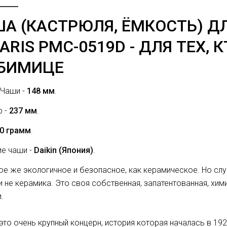
А (КАСТРЮЛЯ, ЁМКОСТЬ) Д
ARIS PMC-0519D - ДЛЯ ТЕХ, 
БИМИЦЕ
 Чаши -
148 мм
.
р -
237 мм
.
0 грамм
.
е чаши -
Daikin (Япония)
.
ое же экологичное и безопасное, как керамическое. Но сл
и не керамика. Это своя собственная, запатентованная, х
.
 это очень крупный концерн, история которая началась в 19