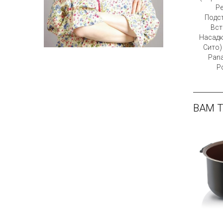
Ре
Подст
Вст
Насадк
Сито)
Pan
Po
ВАМ 