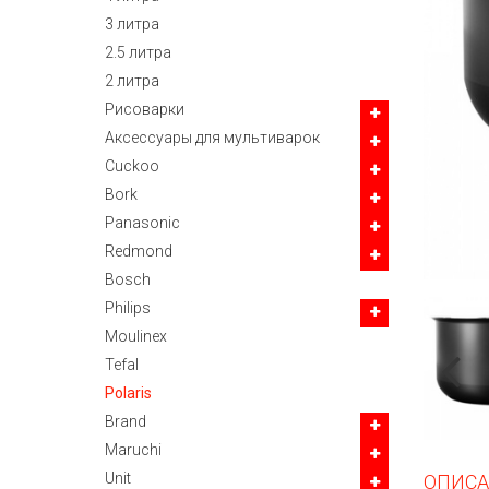
3 литра
2.5 литра
2 литра
Рисоварки
Аксессуары для мультиварок
Cuckoo
Bork
Panasonic
Redmond
Bosch
Philips
Moulinex
Tefal
Polaris
Brand
Maruchi
Unit
ОПИСА