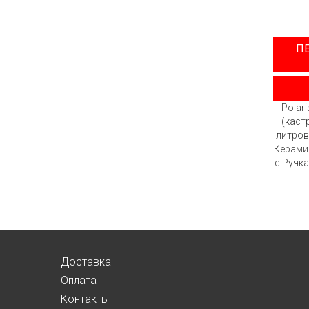
П
Polar
(каст
литров
Керами
с Ручк
Доставка
Оплата
Контакты