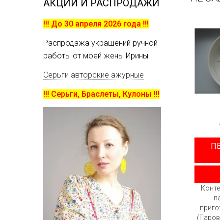
АКЦИИ И РАСПРОДАЖИ
!!! До 30 апреля 2026 года !!!
Распродажа украшений ручной
работы от моей жены Ирины
Серьги авторские ажурные
!!! Серьги, Браслеты, Кулоны !!!
П
Конте
п
приго
(Паров