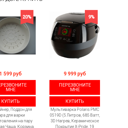
20%
9%
1 599 руб
9 999 руб
ЕРЕЗВОНИТЕ
ПЕРЕЗВОНИТЕ
МНЕ
МНЕ
КУПИТЬ
КУПИТЬ
йнер, Поддон для
Мультиварка Polaris PMC
ара для варки
0519D (5 Литров, 685 Ватт,
товления на пару
3D Нагрев, Керамическое
ая Чаша, Корзина,
Покрытие X-Pride, 19