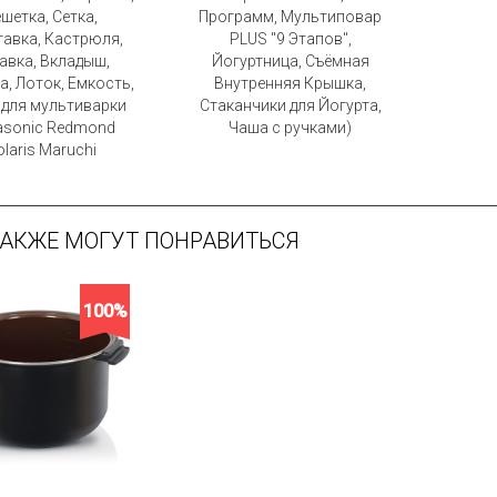
шетка, Сетка,
Программ, Мультиповар
авка, Кастрюля,
PLUS "9 Этапов",
авка, Вкладыш,
Йогуртница, Съёмная
а, Лоток, Емкость,
Внутренняя Крышка,
 для мультиварки
Стаканчики для Йогурта,
asonic Redmond
Чаша с ручками)
laris Maruchi
ТАКЖЕ МОГУТ ПОНРАВИТЬСЯ
100%