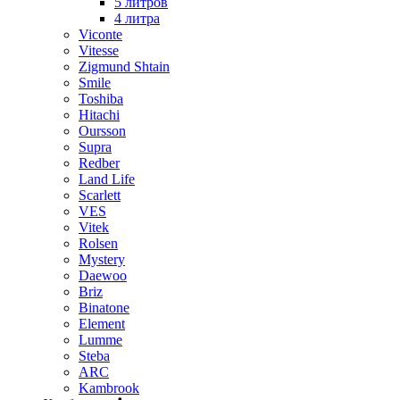
5 литров
4 литра
Viconte
Vitesse
Zigmund Shtain
Smile
Toshiba
Hitachi
Oursson
Supra
Redber
Land Life
Scarlett
VES
Vitek
Rolsen
Mystery
Daewoo
Briz
Binatone
Element
Lumme
Steba
ARC
Kambrook