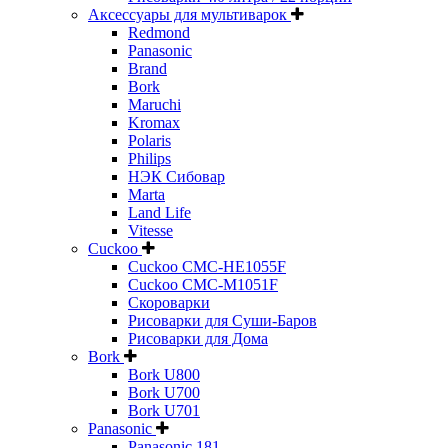
Аксессуары для мультиварок
Redmond
Panasonic
Brand
Bork
Maruchi
Kromax
Polaris
Philips
НЭК Сибовар
Marta
Land Life
Vitesse
Cuckoo
Cuckoo CMC-HE1055F
Cuckoo CMC-M1051F
Скороварки
Рисоварки для Суши-Баров
Рисоварки для Дома
Bork
Bork U800
Bork U700
Bork U701
Panasonic
Panasonic 181