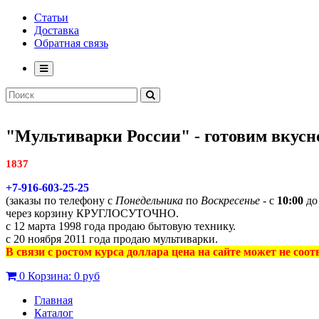
Статьи
Доставка
Обратная связь
"Мультиварки России" - готовим вкусно
1837
+7-916-603-25-25
(заказы по телефону с
Понедельника
по
Воскресенье
- с
10:00
д
через корзину КРУГЛОСУТОЧНО.
с 12 марта 1998 года продаю бытовую технику.
с 20 ноября 2011 года продаю мультиварки.
В связи с ростом курса доллара цена на сайте может не соо
0
Корзина:
0 руб
Главная
Каталог