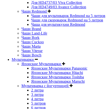
Для HD4737/03 Viva Collection
Для HD4749/03 Avance Collection
Чаши Redmond
Чаши для мультиварок Redmond на 5 литров
Чаши для скороварок Redmond на 5 литров
Чаша для мультикухни Redmond
Чаши Brand
Чаши Land-Life
Чаши Bork
Чаши Cuckoo
Чаши Marta
Чаши Vitesse
Чаши Bosch
Мультиварки
Японские Мультиварки
Японские Мультиварки Panasonic
Японские Мультиварки Hitachi
Японские Мультиварки Toshiba
Японские Мультиварки Maruchi
Мультиварка с йогуртницей
2 литра
3 литра
4 литра
5 литров
6 литров