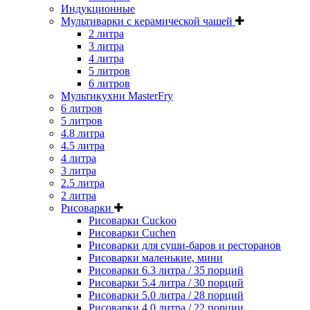
Индукционные
Мультиварки с керамической чашей
2 литра
3 литра
4 литра
5 литров
6 литров
Мультикухни MasterFry
6 литров
5 литров
4.8 литра
4.5 литра
4 литра
3 литра
2.5 литра
2 литра
Рисоварки
Рисоварки Cuckoo
Рисоварки Cuchen
Рисоварки для суши-баров и ресторанов
Рисоварки маленькие, мини
Рисоварки 6.3 литра / 35 порций
Рисоварки 5.4 литра / 30 порций
Рисоварки 5.0 литра / 28 порций
Рисоварки 4.0 литра / 22 порции