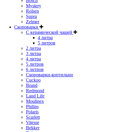
Bosch
Mystery
Rolsen
Supra
Zelmer
Скороварки
С керамической чашей
4 литра
5 литров
2 литра
3 литра
4 литра
5 литров
6 литров
Скороварки-коптильни
Cuckoo
Brand
Redmond
Land Life
Moulinex
Philips
Polaris
Scarlett
Vitesse
Bekker