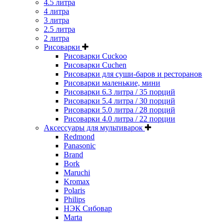
4.5 литра
4 литра
3 литра
2.5 литра
2 литра
Рисоварки
Рисоварки Cuckoo
Рисоварки Cuchen
Рисоварки для суши-баров и ресторанов
Рисоварки маленькие, мини
Рисоварки 6.3 литра / 35 порций
Рисоварки 5.4 литра / 30 порций
Рисоварки 5.0 литра / 28 порций
Рисоварки 4.0 литра / 22 порции
Аксессуары для мультиварок
Redmond
Panasonic
Brand
Bork
Maruchi
Kromax
Polaris
Philips
НЭК Сибовар
Marta