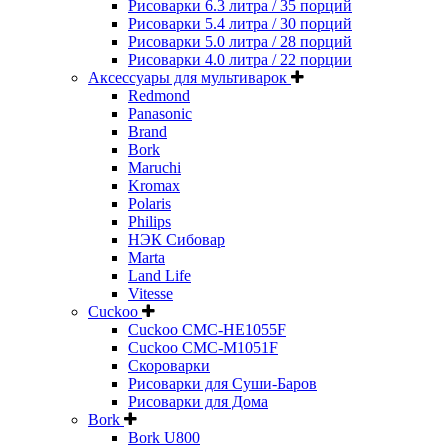
Рисоварки 6.3 литра / 35 порций
Рисоварки 5.4 литра / 30 порций
Рисоварки 5.0 литра / 28 порций
Рисоварки 4.0 литра / 22 порции
Аксессуары для мультиварок
Redmond
Panasonic
Brand
Bork
Maruchi
Kromax
Polaris
Philips
НЭК Сибовар
Marta
Land Life
Vitesse
Cuckoo
Cuckoo CMC-HE1055F
Cuckoo CMC-M1051F
Скороварки
Рисоварки для Суши-Баров
Рисоварки для Дома
Bork
Bork U800