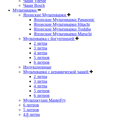
Чаши Vitesse
Чаши Bosch
Мультиварки
Японские Мультиварки
Японские Мультиварки Panasonic
Японские Мультиварки Hitachi
Японские Мультиварки Toshiba
Японские Мультиварки Maruchi
Мультиварка с йогуртницей
2 литра
3 литра
4 литра
5 литров
6 литров
Индукционные
Мультиварки с керамической чашей
2 литра
3 литра
4 литра
5 литров
6 литров
Мультикухни MasterFry
6 литров
5 литров
4.8 литра