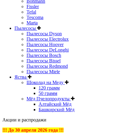
Bohmann
Fissler
Tefal
Tescoma
Marta
Пылесосы
Пылесосы Dyson
Пылесосы Electrolux
Пылесосы Hoover
Пылесосы DeLonghi
Пылесосы Bosch
Пылесосы Bissel
Пылесосы Redmond
Пылесосы Miele
Яства
Шоколад на Меду
120 грамм
50 грамм
Мёд Пчелопродукты
Алтайский Мёд
Башкирский Мёд
Акции и распродажи
!!! До 30 апреля 2026 года !!!