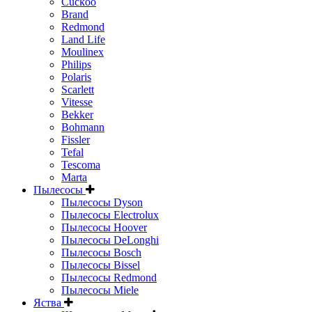
Cuckoo
Brand
Redmond
Land Life
Moulinex
Philips
Polaris
Scarlett
Vitesse
Bekker
Bohmann
Fissler
Tefal
Tescoma
Marta
Пылесосы
Пылесосы Dyson
Пылесосы Electrolux
Пылесосы Hoover
Пылесосы DeLonghi
Пылесосы Bosch
Пылесосы Bissel
Пылесосы Redmond
Пылесосы Miele
Яства