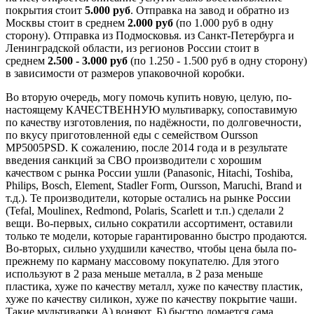
покрытия стоит
5.000 руб
. Отправка на завод и обратно из
Москвы стоит в среднем
2.000 руб
(по 1.000 руб в одну
сторону). Отправка из Подмосковья. из Санкт-Петербурга и
Ленинградской области, из регионов России стоит в
среднем
2.500 - 3.000 руб
(по 1.250 - 1.500 руб в одну сторону)
в зависимости от размеров упаковочной коробки.
Во вторую очередь, могу помочь купить новую, целую, по-
настоящему КАЧЕСТВЕННУЮ мультиварку, сопоставимую
по качеству изготовления, по надёжности, по долговечности,
по вкусу приготовленной еды с семейством Oursson
MP5005PSD. К сожалению, после 2014 года и в результате
введения санкций за СВО производители с хорошим
качеством с рынка России ушли (Panasonic, Hitachi, Toshiba,
Philips, Bosch, Element, Stadler Form, Oursson, Maruchi, Brand и
т.д.). Те производители, которые остались на рынке России
(Tefal, Moulinex, Redmond, Polaris, Scarlett и т.п.) сделали 2
вещи. Во-первых, сильно сократили ассортимент, оставили
только те модели, которые гарантированно быстро продаются.
Во-вторых, сильно ухудшили качество, чтобы цена была по-
прежнему по карману массовому покупателю. Для этого
используют в 2 раза меньше металла, в 2 раза меньше
пластика, хуже по качеству металл, хуже по качеству пластик,
хуже по качеству силикон, хуже по качеству покрытие чаши.
Такие мультиварки А) воняют, Б) быстро ломается сама