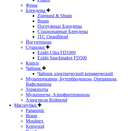
Фены
Блендеры
Zigmund & Shtain
Braun
Погружные Блендеры
Стационарные Блендеры
JTC OmniBlend
Йогуртницы
Сушилки
Ezidri Ultra FD1000
Ezidri Snackmaker FD500
Книги
Чайник
Чайник электрический керамический
Мультипекарни, Бутербродницы, Орешницы,
Вафельницы
Термопоты
Мультипечи, Аэрофритюрницы
Аэрогрили Redmond
Мясорубки
Panasonic
Braun
Moulinex
Kenwood