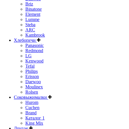
Briz
Binatone
Element
Lumme
Steba
ARC
Kambrook
Хлебопечи
Panasonic
Redmond
LG
Kenwood
Tefal
Philips
Erisson
Daewoo
Moulinex
Rolsen
Соковыжималки
Hurom
Cuchen
Brand
Каталог 1
King Mix
Другое