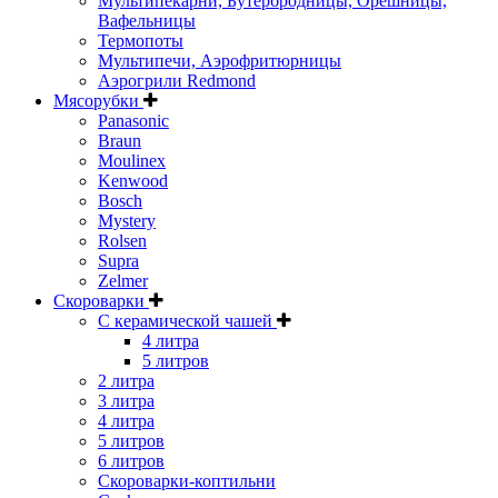
Мультипекарни, Бутербродницы, Орешницы,
Вафельницы
Термопоты
Мультипечи, Аэрофритюрницы
Аэрогрили Redmond
Мясорубки
Panasonic
Braun
Moulinex
Kenwood
Bosch
Mystery
Rolsen
Supra
Zelmer
Скороварки
С керамической чашей
4 литра
5 литров
2 литра
3 литра
4 литра
5 литров
6 литров
Скороварки-коптильни