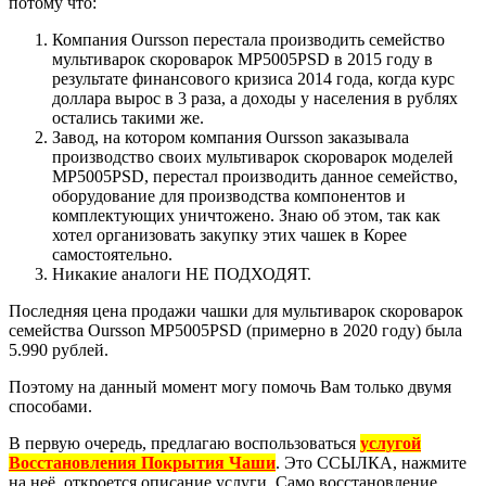
потому что:
Компания Oursson перестала производить семейство
мультиварок скороварок MP5005PSD в 2015 году в
результате финансового кризиса 2014 года, когда курс
доллара вырос в 3 раза, а доходы у населения в рублях
остались такими же.
Завод, на котором компания Oursson заказывала
производство своих мультиварок скороварок моделей
MP5005PSD, перестал производить данное семейство,
оборудование для производства компонентов и
комплектующих уничтожено. Знаю об этом, так как
хотел организовать закупку этих чашек в Корее
самостоятельно.
Никакие аналоги НЕ ПОДХОДЯТ.
Последняя цена продажи чашки для мультиварок скороварок
семейства Oursson MP5005PSD (примерно в 2020 году) была
5.990 рублей.
Поэтому на данный момент могу помочь Вам только двумя
способами.
В первую очередь, предлагаю воспользоваться
услугой
Восстановления Покрытия Чаши
. Это ССЫЛКА, нажмите
на неё, откроется описание услуги. Само восстановление