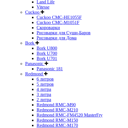
Land Life
Vitesse
Cuckoo
Cuckoo CMC-HE1055F
Cuckoo CMC-M1051F
Скороварки
Рисоварки для Суши-Баров
Рисоварки для Дома
Bork
Bork U800
Bork U700
Bork U701
Panasonic
Panasonic 181
Redmond
6 литров
5 литров
4 литра
3 литра
2 литра
Redmond RMC-M90
Redmond RMC-M210
Redmond RMC-FM4520 MasterFry
Redmond RMC-M150
Redmond RMC-M170