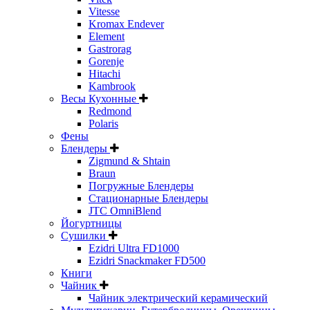
Vitesse
Kromax Endever
Element
Gastrorag
Gorenje
Hitachi
Kambrook
Весы Кухонные
Redmond
Polaris
Фены
Блендеры
Zigmund & Shtain
Braun
Погружные Блендеры
Стационарные Блендеры
JTC OmniBlend
Йогуртницы
Сушилки
Ezidri Ultra FD1000
Ezidri Snackmaker FD500
Книги
Чайник
Чайник электрический керамический