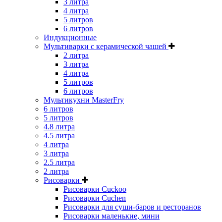
3 литра
4 литра
5 литров
6 литров
Индукционные
Мультиварки с керамической чашей
2 литра
3 литра
4 литра
5 литров
6 литров
Мультикухни MasterFry
6 литров
5 литров
4.8 литра
4.5 литра
4 литра
3 литра
2.5 литра
2 литра
Рисоварки
Рисоварки Cuckoo
Рисоварки Cuchen
Рисоварки для суши-баров и ресторанов
Рисоварки маленькие, мини