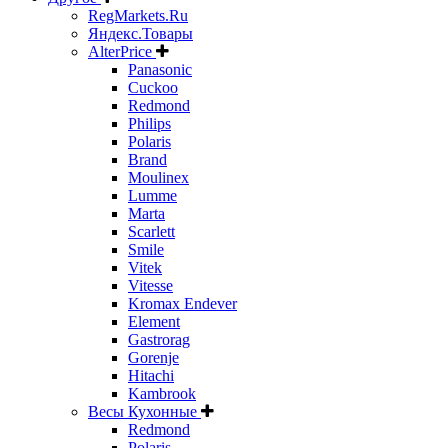
RegMarkets.Ru
Яндекс.Товары
AlterPrice
Panasonic
Cuckoo
Redmond
Philips
Polaris
Brand
Moulinex
Lumme
Marta
Scarlett
Smile
Vitek
Vitesse
Kromax Endever
Element
Gastrorag
Gorenje
Hitachi
Kambrook
Весы Кухонные
Redmond
Polaris