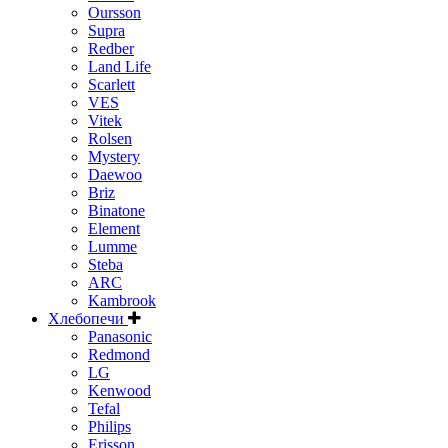
Oursson
Supra
Redber
Land Life
Scarlett
VES
Vitek
Rolsen
Mystery
Daewoo
Briz
Binatone
Element
Lumme
Steba
ARC
Kambrook
Хлебопечи
Panasonic
Redmond
LG
Kenwood
Tefal
Philips
Erisson