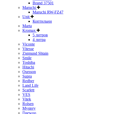
Brand 37501
Maruchi
Maruchi RW-FZ47
Unit
Коптильни
Marta
Kromax
5 литров
4 литра
Viconte
Vitesse
Zigmund Shtain
Smile
Toshiba
Hitachi
Oursson
Supra
Redber
Land Life
Scarlett
VES
Vitek
Rolsen
Mystery
Daewoo