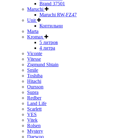
Brand 37501
Maruchi
Maruchi RW-FZ47
Unit
Коптильни
Marta
Kromax
5 литров
4 литра
Viconte
Vitesse
Zigmund Shtain
Smile
Toshiba
Hitachi
Oursson
Supra
Redber
Land Life
Scarlett
VES
Vitek
Rolsen
Mystery
Daewoo