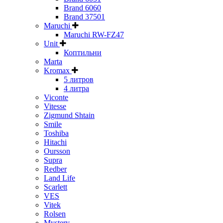
Brand 6060
Brand 37501
Maruchi
Maruchi RW-FZ47
Unit
Коптильни
Marta
Kromax
5 литров
4 литра
Viconte
Vitesse
Zigmund Shtain
Smile
Toshiba
Hitachi
Oursson
Supra
Redber
Land Life
Scarlett
VES
Vitek
Rolsen
Mystery