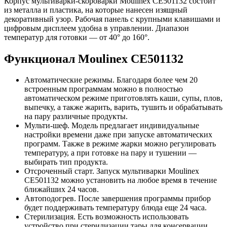
Корпус мультиварки-скороварки Moulinex CE501132 состоит
из металла и пластика, на которые нанесен изящный
декоративный узор. Рабочая панель с крупными клавишами и
цифровым дисплеем удобна в управлении. Диапазон
температур для готовки — от 40° до 160°.
Функционал Moulinex CE501132
Автоматические режимы. Благодаря более чем 20
встроенным программам можно в полностью
автоматическом режиме приготовлять каши, супы, плов,
выпечку, а также жарить, варить, тушить и обрабатывать
на пару различные продукты.
Мульти-шеф. Модель предлагает индивидуальные
настройки времени даже при запуске автоматических
программ. Также в режиме жарки можно регулировать
температуру, а при готовке на пару и тушении —
выбирать тип продукта.
Отсроченный старт. Запуск мультиварки Moulinex
CE501132 можно установить на любое время в течение
ближайших 24 часов.
Автоподогрев. После завершения программы прибор
будет поддерживать температуру блюда еще 24 часа.
Стерилизация. Есть возможность использовать
устройство при стерилизации тары для консервации.