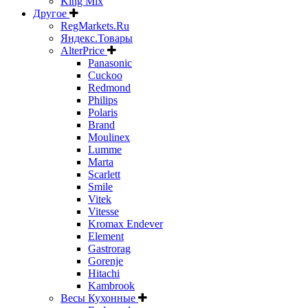
King Mix
Другое
RegMarkets.Ru
Яндекс.Товары
AlterPrice
Panasonic
Cuckoo
Redmond
Philips
Polaris
Brand
Moulinex
Lumme
Marta
Scarlett
Smile
Vitek
Vitesse
Kromax Endever
Element
Gastrorag
Gorenje
Hitachi
Kambrook
Весы Кухонные