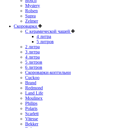
Bosch
Mystery
Rolsen
Supra
Zelmer
Скороварки
С керамической чашей
4 литра
5 литров
2 литра
3 литра
4 литра
5 литров
6 литров
Скороварки-коптильни
Cuckoo
Brand
Redmond
Land Life
Moulinex
Philips
Polaris
Scarlett
Vitesse
Bekker