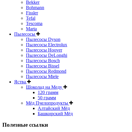
Bekker
Bohmann
Fissler
Tefal
Tescoma
Marta
Пылесосы
Пылесосы Dyson
Пылесосы Electrolux
Пылесосы Hoover
Пылесосы DeLonghi
Пылесосы Bosch
Пылесосы Bissel
Пылесосы Redmond
Пылесосы Miele
Яства
Шоколад на Меду
120 грамм
50 грамм
Мёд Пчелопродукты
Алтайский Мёд
Башкирский Мёд
Полезные ссылки