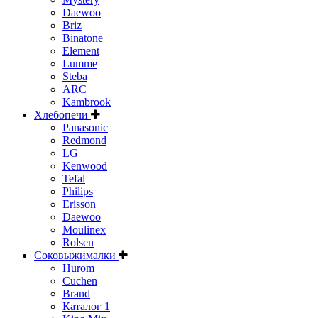
Daewoo
Briz
Binatone
Element
Lumme
Steba
ARC
Kambrook
Хлебопечи
Panasonic
Redmond
LG
Kenwood
Tefal
Philips
Erisson
Daewoo
Moulinex
Rolsen
Соковыжималки
Hurom
Cuchen
Brand
Каталог 1