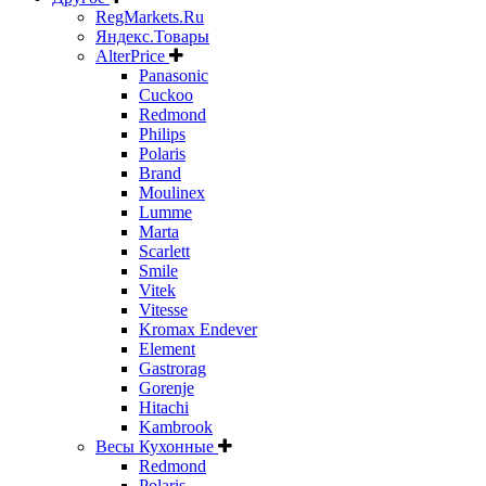
RegMarkets.Ru
Яндекс.Товары
AlterPrice
Panasonic
Cuckoo
Redmond
Philips
Polaris
Brand
Moulinex
Lumme
Marta
Scarlett
Smile
Vitek
Vitesse
Kromax Endever
Element
Gastrorag
Gorenje
Hitachi
Kambrook
Весы Кухонные
Redmond
Polaris