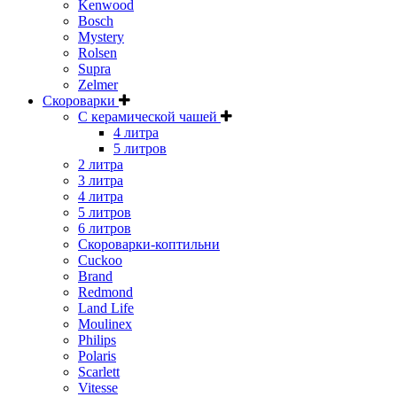
Kenwood
Bosch
Mystery
Rolsen
Supra
Zelmer
Скороварки
С керамической чашей
4 литра
5 литров
2 литра
3 литра
4 литра
5 литров
6 литров
Скороварки-коптильни
Cuckoo
Brand
Redmond
Land Life
Moulinex
Philips
Polaris
Scarlett
Vitesse