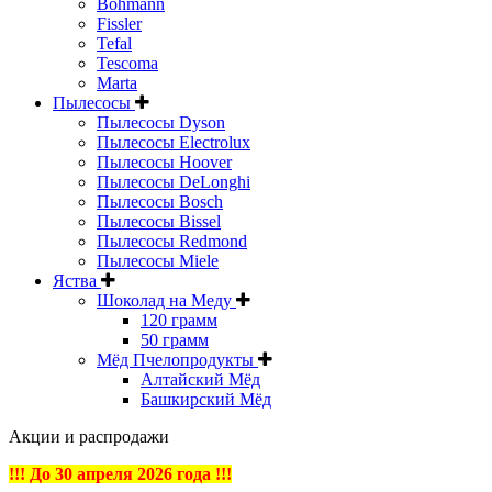
Bohmann
Fissler
Tefal
Tescoma
Marta
Пылесосы
Пылесосы Dyson
Пылесосы Electrolux
Пылесосы Hoover
Пылесосы DeLonghi
Пылесосы Bosch
Пылесосы Bissel
Пылесосы Redmond
Пылесосы Miele
Яства
Шоколад на Меду
120 грамм
50 грамм
Мёд Пчелопродукты
Алтайский Мёд
Башкирский Мёд
Акции и распродажи
!!! До 30 апреля 2026 года !!!