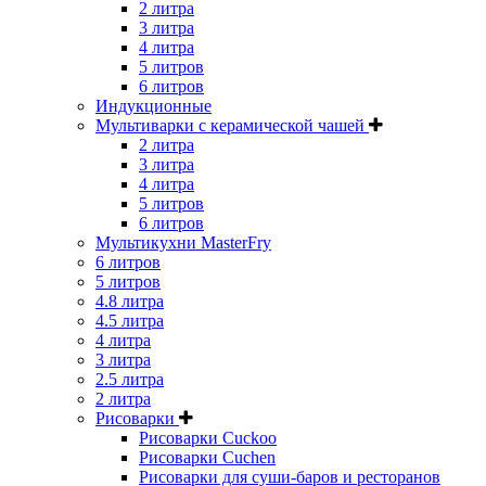
2 литра
3 литра
4 литра
5 литров
6 литров
Индукционные
Мультиварки с керамической чашей
2 литра
3 литра
4 литра
5 литров
6 литров
Мультикухни MasterFry
6 литров
5 литров
4.8 литра
4.5 литра
4 литра
3 литра
2.5 литра
2 литра
Рисоварки
Рисоварки Cuckoo
Рисоварки Cuchen
Рисоварки для суши-баров и ресторанов