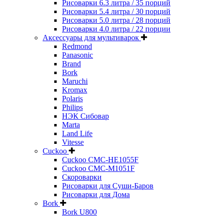
Рисоварки 6.3 литра / 35 порций
Рисоварки 5.4 литра / 30 порций
Рисоварки 5.0 литра / 28 порций
Рисоварки 4.0 литра / 22 порции
Аксессуары для мультиварок
Redmond
Panasonic
Brand
Bork
Maruchi
Kromax
Polaris
Philips
НЭК Сибовар
Marta
Land Life
Vitesse
Cuckoo
Cuckoo CMC-HE1055F
Cuckoo CMC-M1051F
Скороварки
Рисоварки для Суши-Баров
Рисоварки для Дома
Bork
Bork U800