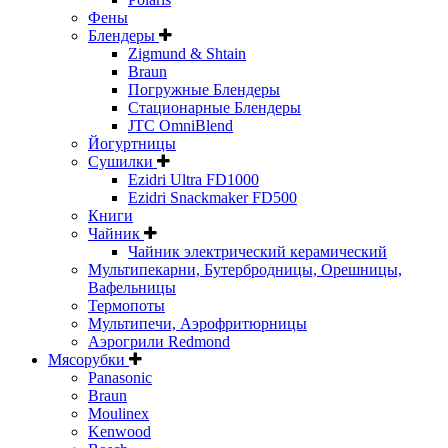
Фены
Блендеры
Zigmund & Shtain
Braun
Погружные Блендеры
Стационарные Блендеры
JTC OmniBlend
Йогуртницы
Сушилки
Ezidri Ultra FD1000
Ezidri Snackmaker FD500
Книги
Чайник
Чайник электрический керамический
Мультипекарни, Бутербродницы, Орешницы,
Вафельницы
Термопоты
Мультипечи, Аэрофритюрницы
Аэрогрили Redmond
Мясорубки
Panasonic
Braun
Moulinex
Kenwood