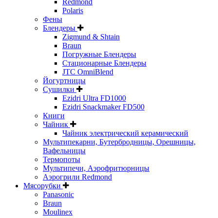
Redmond
Polaris
Фены
Блендеры
Zigmund & Shtain
Braun
Погружные Блендеры
Стационарные Блендеры
JTC OmniBlend
Йогуртницы
Сушилки
Ezidri Ultra FD1000
Ezidri Snackmaker FD500
Книги
Чайник
Чайник электрический керамический
Мультипекарни, Бутербродницы, Орешницы,
Вафельницы
Термопоты
Мультипечи, Аэрофритюрницы
Аэрогрили Redmond
Мясорубки
Panasonic
Braun
Moulinex