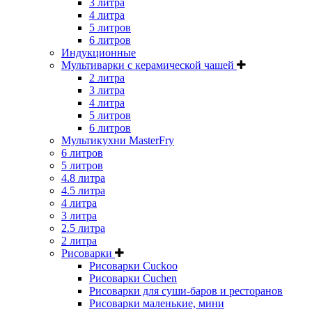
3 литра
4 литра
5 литров
6 литров
Индукционные
Мультиварки с керамической чашей
2 литра
3 литра
4 литра
5 литров
6 литров
Мультикухни MasterFry
6 литров
5 литров
4.8 литра
4.5 литра
4 литра
3 литра
2.5 литра
2 литра
Рисоварки
Рисоварки Cuckoo
Рисоварки Cuchen
Рисоварки для суши-баров и ресторанов
Рисоварки маленькие, мини