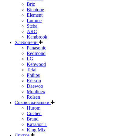
Briz
Binatone
Element
Lumme
Steba
ARC
Kambrook
Хлебопечи
Panasonic
Redmond
LG
Kenwood
Tefal
Philips
Erisson
Daewoo
Moulinex
Rolsen
Соковыжималки
Hurom
Cuchen
Brand
Каталог 1
King Mix
Другое