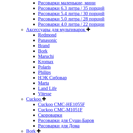
Рисоварки маленькие, мини
Рисоварки 6.3 литра / 35 порций
Рисоварки 5.4 литра / 30 порций
Рисоварки 5.0 литра / 28 порций
Рисоварки 4.0 литра / 22 порции
Аксессуары для мультиварок
Redmond
Panasonic
Brand
Bork
Maruchi
Kromax
Polaris
Philips
НЭК Сибовар
Marta
Land Life
Vitesse
Cuckoo
Cuckoo CMC-HE1055F
Cuckoo CMC-M1051F
Скороварки
Рисоварки для Суши-Баров
Рисоварки для Дома
Bork