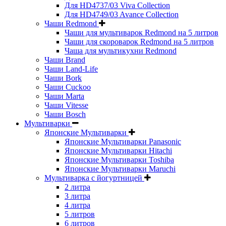
Для HD4737/03 Viva Collection
Для HD4749/03 Avance Collection
Чаши Redmond
Чаши для мультиварок Redmond на 5 литров
Чаши для скороварок Redmond на 5 литров
Чаша для мультикухни Redmond
Чаши Brand
Чаши Land-Life
Чаши Bork
Чаши Cuckoo
Чаши Marta
Чаши Vitesse
Чаши Bosch
Мультиварки
Японские Мультиварки
Японские Мультиварки Panasonic
Японские Мультиварки Hitachi
Японские Мультиварки Toshiba
Японские Мультиварки Maruchi
Мультиварка с йогуртницей
2 литра
3 литра
4 литра
5 литров
6 литров