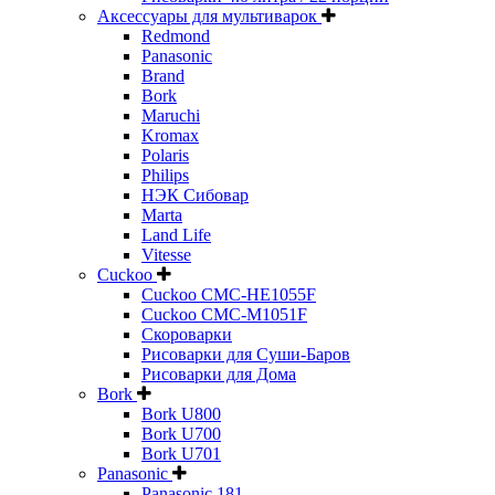
Аксессуары для мультиварок
Redmond
Panasonic
Brand
Bork
Maruchi
Kromax
Polaris
Philips
НЭК Сибовар
Marta
Land Life
Vitesse
Cuckoo
Cuckoo CMC-HE1055F
Cuckoo CMC-M1051F
Скороварки
Рисоварки для Суши-Баров
Рисоварки для Дома
Bork
Bork U800
Bork U700
Bork U701
Panasonic
Panasonic 181