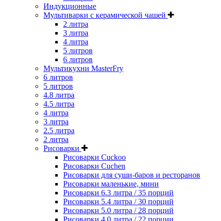
Индукционные
Мультиварки с керамической чашей
2 литра
3 литра
4 литра
5 литров
6 литров
Мультикухни MasterFry
6 литров
5 литров
4.8 литра
4.5 литра
4 литра
3 литра
2.5 литра
2 литра
Рисоварки
Рисоварки Cuckoo
Рисоварки Cuchen
Рисоварки для суши-баров и ресторанов
Рисоварки маленькие, мини
Рисоварки 6.3 литра / 35 порций
Рисоварки 5.4 литра / 30 порций
Рисоварки 5.0 литра / 28 порций
Рисоварки 4.0 литра / 22 порции