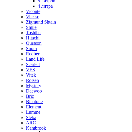
5 литров
4 литра
Viconte
Vitesse
Zigmund Shtain
Smile
Toshiba
Hitachi
Oursson
Supra
Redber
Land Life
Scarlett
VES
Vitek
Rolsen
Mystery
Daewoo
Briz
Binatone
Element
Lumme
Steba
ARC
Kambrook