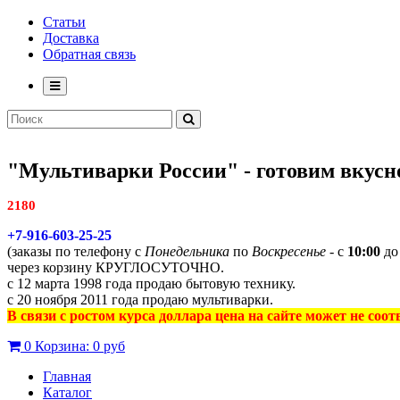
Статьи
Доставка
Обратная связь
"Мультиварки России" - готовим вкусно
2180
+7-916-603-25-25
(заказы по телефону с
Понедельника
по
Воскресенье
- с
10:00
д
через корзину КРУГЛОСУТОЧНО.
с 12 марта 1998 года продаю бытовую технику.
с 20 ноября 2011 года продаю мультиварки.
В связи с ростом курса доллара цена на сайте может не соо
0
Корзина:
0 руб
Главная
Каталог