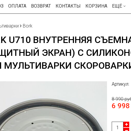
ОЗ
ОПЛАТА
ВОЗВРАТ
КОНТАКТЫ
КОРЗИНА
ЕЩЁ
ьтиварки
Bork
K U710 ВНУТРЕННЯЯ СЪЕМН
АЩИТНЫЙ ЭКРАН) С СИЛИКО
Я МУЛЬТИВАРКИ СКОРОВАРК
Артикул:
8 990 ру
6 998