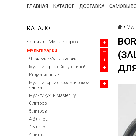
ГЛАВНАЯ
КАТАЛОГ
ДОСТАВКА
САМОВЫВ
Мул
КАТАЛОГ
BOR
Чаши для Мультиварок
Мультиварки
(З
Японские Мультиварки
ДЛ
Мультиварка с йогуртницей
Индукционные
Мультиварки с керамической
чашей
Мультикухни MasterFry
6 литров
5 литров
4.8 литра
4.5 литра
4 литра