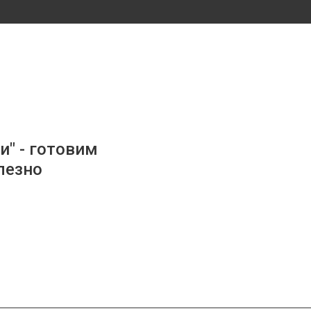
и" - готовим
лезно