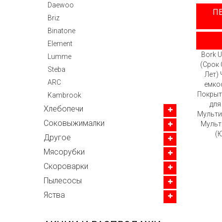
Daewoo
П
Briz
Binatone
Element
Bork 
Lumme
(Срок 
Steba
Лет)
ARC
емко
Покрыт
Kambrook
для
Хлебопечи
Мульти
Соковыжималки
Мульт
(
Другое
Мясорубки
Скороварки
Пылесосы
Яства