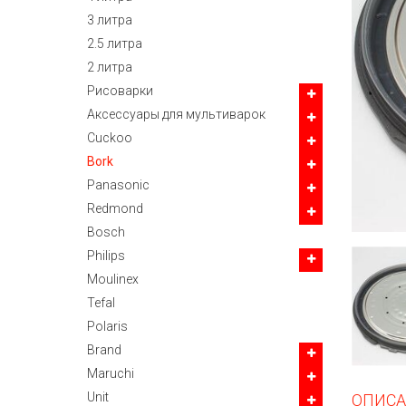
3 литра
2.5 литра
2 литра
Рисоварки
Аксессуары для мультиварок
Cuckoo
Bork
Panasonic
Redmond
Bosch
Philips
Moulinex
Tefal
Polaris
Brand
Maruchi
Unit
ОПИСА