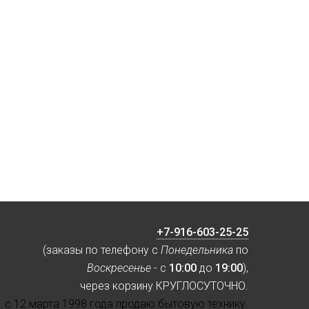
+7-916-603-25-25
(заказы по телефону с
Понедельника
по
Воскресенье
- с
10:00
до
19:00
),
через корзину КРУГЛОСУТОЧНО.
с 12 марта 1998 года продаю бытовую технику.