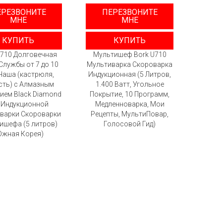
ЕРЕЗВОНИТЕ
ПЕРЕЗВОНИТЕ
МНЕ
МНЕ
КУПИТЬ
КУПИТЬ
U710 Долговечная
Мультишеф Bork U710
Службы от 7 до 10
Мультиварка Скороварка
 Чаша (кастрюля,
Индукционная (5 Литров,
сть) с Алмазным
1.400 Ватт, Угольное
ием Black Diamond
Покрытие, 10 Программ,
 Индукционной
Медленноварка, Мои
варки Скороварки
Рецепты, МультиПовар,
ишефа (5 литров)
Голосовой Гид)
Южная Корея)