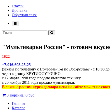
Статьи
Доставка
Обратная связь
"Мультиварки России" - готовим вкусно
1622
+7-916-603-25-25
(заказы по телефону с
Понедельника
по
Воскресенье
- с
10:00
д
через корзину КРУГЛОСУТОЧНО.
с 12 марта 1998 года продаю бытовую технику.
с 20 ноября 2011 года продаю мультиварки.
В связи с ростом курса доллара цена на сайте может не соо
0
Корзина:
0 руб
Главная
Каталог