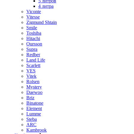
5 литров
4 литра
Viconte
Vitesse
Zigmund Shtain
Smile
Toshiba
Hitachi
Oursson
Supra
Redber
Land Life
Scarlett
VES
Vitek
Rolsen
Mystery
Daewoo
Briz
Binatone
Element
Lumme
Steba
ARC
Kambrook