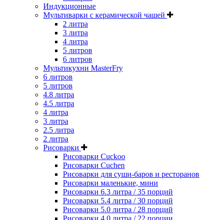
Индукционные
Мультиварки с керамической чашей
2 литра
3 литра
4 литра
5 литров
6 литров
Мультикухни MasterFry
6 литров
5 литров
4.8 литра
4.5 литра
4 литра
3 литра
2.5 литра
2 литра
Рисоварки
Рисоварки Cuckoo
Рисоварки Cuchen
Рисоварки для суши-баров и ресторанов
Рисоварки маленькие, мини
Рисоварки 6.3 литра / 35 порций
Рисоварки 5.4 литра / 30 порций
Рисоварки 5.0 литра / 28 порций
Рисоварки 4.0 литра / 22 порции