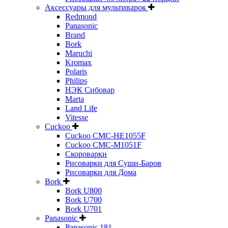
Аксессуары для мультиварок
Redmond
Panasonic
Brand
Bork
Maruchi
Kromax
Polaris
Philips
НЭК Сибовар
Marta
Land Life
Vitesse
Cuckoo
Cuckoo CMC-HE1055F
Cuckoo CMC-M1051F
Скороварки
Рисоварки для Суши-Баров
Рисоварки для Дома
Bork
Bork U800
Bork U700
Bork U701
Panasonic
Panasonic 181