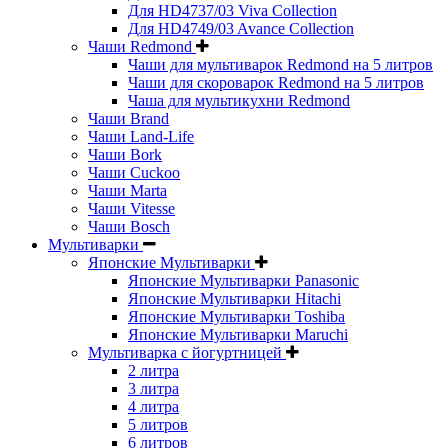
Для HD4737/03 Viva Collection
Для HD4749/03 Avance Collection
Чаши Redmond
Чаши для мультиварок Redmond на 5 литров
Чаши для скороварок Redmond на 5 литров
Чаша для мультикухни Redmond
Чаши Brand
Чаши Land-Life
Чаши Bork
Чаши Cuckoo
Чаши Marta
Чаши Vitesse
Чаши Bosch
Мультиварки
Японские Мультиварки
Японские Мультиварки Panasonic
Японские Мультиварки Hitachi
Японские Мультиварки Toshiba
Японские Мультиварки Maruchi
Мультиварка с йогуртницей
2 литра
3 литра
4 литра
5 литров
6 литров