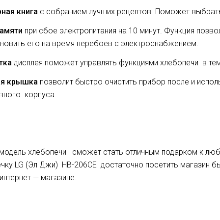
ная книга
с собранием лучших рецептов. Поможет выбрать
памяти
при сбое электропитания на 10 минут. Функция позво
новить его на время перебоев с электроснабжением.
тка
дисплея поможет управлять функциями хлебопечи в тем
ая крышка
позволит быстро очистить прибор после и испо
вного корпуса.
модель хлебопечи сможет стать отличным подарком к любо
чку LG (Эл Джи) HB-206CE достаточно посетить магазин б
 интернет — магазине.