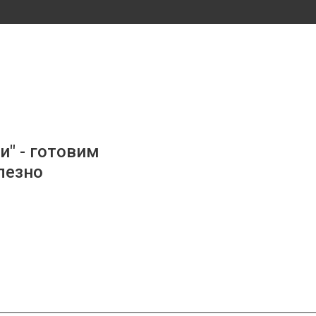
и" - готовим
лезно