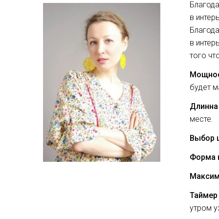
Благода
в интер
Благода
в интер
того чт
Мощно
будет м
Длинна
месте.
Выбор 
Форма 
Максим
Таймер
утром у