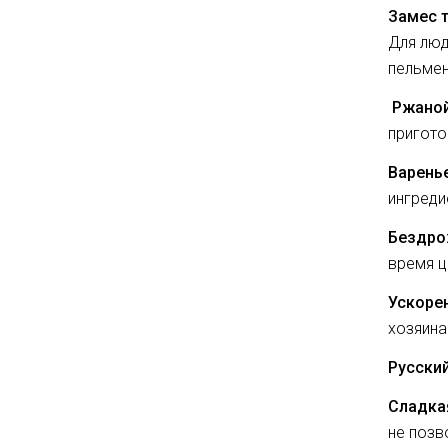
Замес 
Для люд
пельмене
Ржаной
пригото
Варень
ингреди
Бездро
время ц
Ускоре
хозяина
Русски
Сладка
не позв