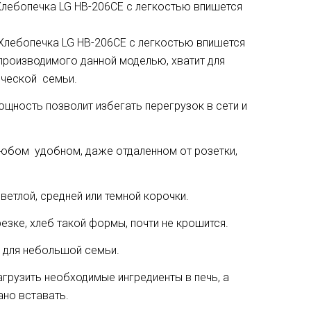
лебопечка LG HB-206CE с легкостью впишется
Хлебопечка LG HB-206CE с легкостью впишется
 производимого данной моделью, хватит для
ической семьи.
щность позволит избегать перегрузок в сети и
любом удобном, даже отдаленном от розетки,
у светлой, средней или темной корочки.
езке, хлеб такой формы, почти не крошится.
н для небольшой семьи.
грузить необходимые ингредиенты в печь, а
ано вставать.