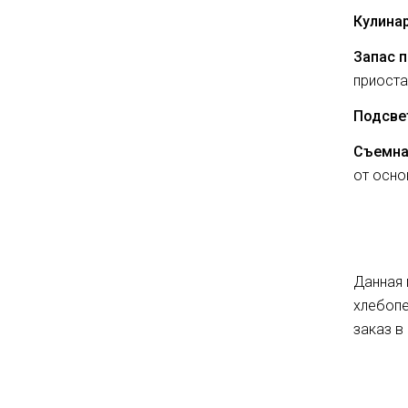
Кулинар
Запас 
приоста
Подсве
Съемн
от осно
Данная 
хлебопе
заказ в