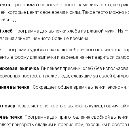
теста.
Программа позволяет просто замесить тесто, не прик
ей, которые ценят свое время и силы. Такое тесто можно и
й и т.д.
 хлеб
. Программа для выпечки хлеба из ржаной муки. Из —
вления займет немного больше времени.
е
. Программа удобна для варки небольшого количества в
енты в форму для выпечки и варенье начнет вариться самос
жжевая выпечка
. Выпекает пресный хлеб без использов
ерковных постов, а так же люди, следящие за своей фигуро
нная выпечка
. Сокращает общее время выпечки, экономя,
.
й повар
позволяет с легкостью выпекать кулиш, горчичный и
я выпечка
. Программа для приготовления сдобной выпечки
оляет пригорать сладким ингредиентам, входящим в состав 