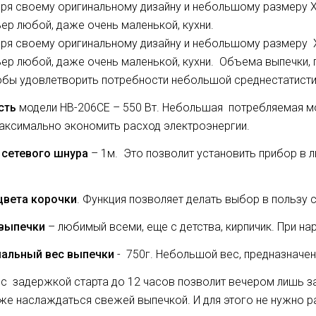
ря своему оригинальному дизайну и небольшому размеру Х
ьер любой, даже очень маленькой, кухни.
ря своему оригинальному дизайну и небольшому размеру 
ьер любой, даже очень маленькой, кухни. Объема выпечки,
обы удовлетворить потребности небольшой среднестатист
сть
модели HB-206CE – 550 Вт. Небольшая потребляемая мо
аксимально экономить расход электроэнергии.
 сетевого шнура
– 1м. Это позволит установить прибор в 
цвета корочки
. Функция позволяет делать выбор в польз
выпечки
– любимый всеми, еще с детства, кирпичик. При нар
альный вес выпечки
- 750г. Небольшой вес, предназначе
с задержкой старта до 12 часов позволит вечером лишь за
же наслаждаться свежей выпечкой. И для этого не нужно р