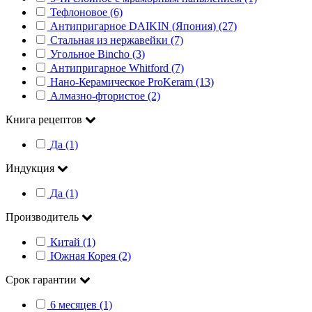
Тефлоновое (6)
Антипригарное DAIKIN (Япония) (27)
Стальная из нержавейки (7)
Угольное Bincho (3)
Антипригарное Whitford (7)
Нано-Керамическое ProKeram (13)
Алмазно-фтористое (2)
Книга рецептов
Да (1)
Индукция
Да (1)
Производитель
Китай (1)
Южная Корея (2)
Срок гарантии
6 месяцев (1)