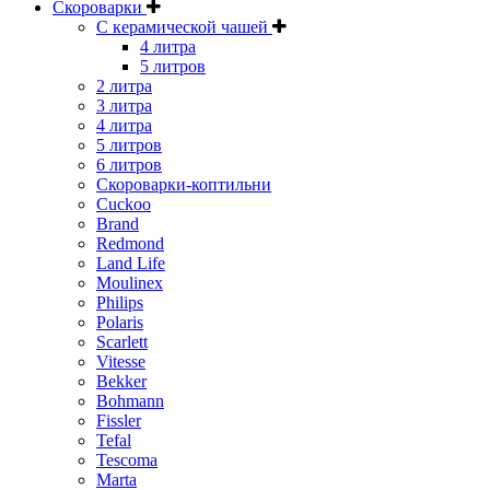
Скороварки
С керамической чашей
4 литра
5 литров
2 литра
3 литра
4 литра
5 литров
6 литров
Скороварки-коптильни
Cuckoo
Brand
Redmond
Land Life
Moulinex
Philips
Polaris
Scarlett
Vitesse
Bekker
Bohmann
Fissler
Tefal
Tescoma
Marta