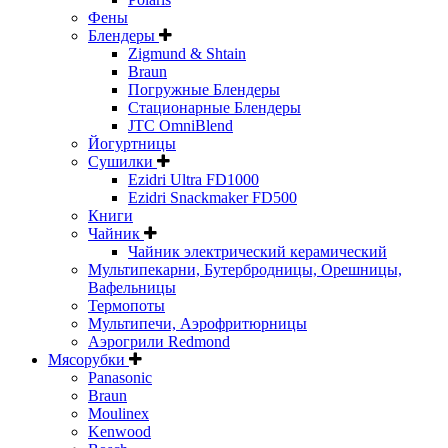
Фены
Блендеры
Zigmund & Shtain
Braun
Погружные Блендеры
Стационарные Блендеры
JTC OmniBlend
Йогуртницы
Сушилки
Ezidri Ultra FD1000
Ezidri Snackmaker FD500
Книги
Чайник
Чайник электрический керамический
Мультипекарни, Бутербродницы, Орешницы,
Вафельницы
Термопоты
Мультипечи, Аэрофритюрницы
Аэрогрили Redmond
Мясорубки
Panasonic
Braun
Moulinex
Kenwood