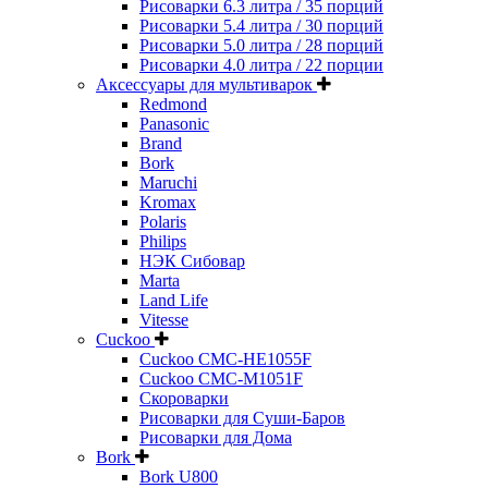
Рисоварки 6.3 литра / 35 порций
Рисоварки 5.4 литра / 30 порций
Рисоварки 5.0 литра / 28 порций
Рисоварки 4.0 литра / 22 порции
Аксессуары для мультиварок
Redmond
Panasonic
Brand
Bork
Maruchi
Kromax
Polaris
Philips
НЭК Сибовар
Marta
Land Life
Vitesse
Cuckoo
Cuckoo CMC-HE1055F
Cuckoo CMC-M1051F
Скороварки
Рисоварки для Суши-Баров
Рисоварки для Дома
Bork
Bork U800