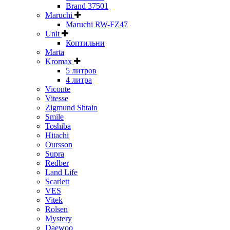
Brand 37501
Maruchi
Maruchi RW-FZ47
Unit
Коптильни
Marta
Kromax
5 литров
4 литра
Viconte
Vitesse
Zigmund Shtain
Smile
Toshiba
Hitachi
Oursson
Supra
Redber
Land Life
Scarlett
VES
Vitek
Rolsen
Mystery
Daewoo