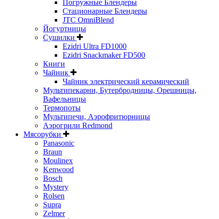
Погружные Блендеры
Стационарные Блендеры
JTC OmniBlend
Йогуртницы
Сушилки
Ezidri Ultra FD1000
Ezidri Snackmaker FD500
Книги
Чайник
Чайник электрический керамический
Мультипекарни, Бутербродницы, Орешницы,
Вафельницы
Термопоты
Мультипечи, Аэрофритюрницы
Аэрогрили Redmond
Мясорубки
Panasonic
Braun
Moulinex
Kenwood
Bosch
Mystery
Rolsen
Supra
Zelmer