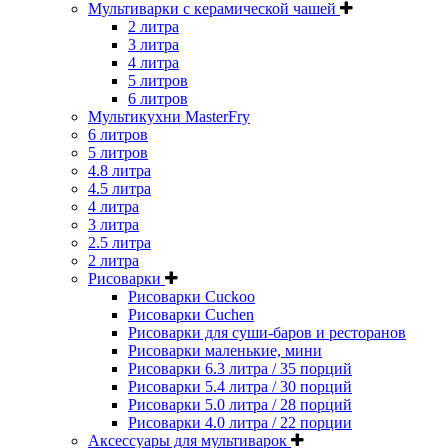
Мультиварки с керамической чашей
2 литра
3 литра
4 литра
5 литров
6 литров
Мультикухни MasterFry
6 литров
5 литров
4.8 литра
4.5 литра
4 литра
3 литра
2.5 литра
2 литра
Рисоварки
Рисоварки Cuckoo
Рисоварки Cuchen
Рисоварки для суши-баров и ресторанов
Рисоварки маленькие, мини
Рисоварки 6.3 литра / 35 порций
Рисоварки 5.4 литра / 30 порций
Рисоварки 5.0 литра / 28 порций
Рисоварки 4.0 литра / 22 порции
Аксессуары для мультиварок