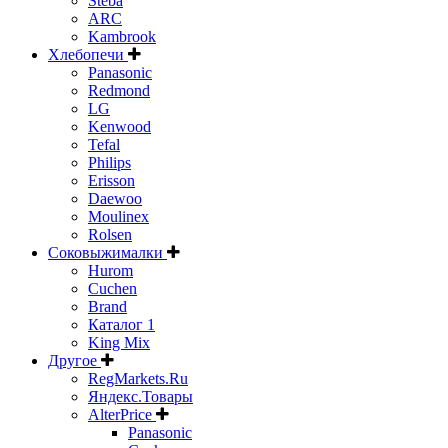
Steba
ARC
Kambrook
Хлебопечи
Panasonic
Redmond
LG
Kenwood
Tefal
Philips
Erisson
Daewoo
Moulinex
Rolsen
Соковыжималки
Hurom
Cuchen
Brand
Каталог 1
King Mix
Другое
RegMarkets.Ru
Яндекс.Товары
AlterPrice
Panasonic