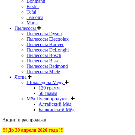
Bohmann
Fissler
Tefal
Tescoma
Marta
Пылесосы
Пылесосы Dyson
Пылесосы Electrolux
Пылесосы Hoover
Пылесосы DeLonghi
Пылесосы Bosch
Пылесосы Bissel
Пылесосы Redmond
Пылесосы Miele
Яства
Шоколад на Меду
120 грамм
50 грамм
Мёд Пчелопродукты
Алтайский Мёд
Башкирский Мёд
Акции и распродажи
!!! До 30 апреля 2026 года !!!