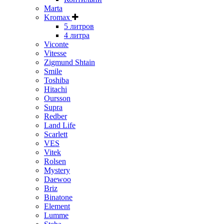
Marta
Kromax
5 литров
4 литра
Viconte
Vitesse
Zigmund Shtain
Smile
Toshiba
Hitachi
Oursson
Supra
Redber
Land Life
Scarlett
VES
Vitek
Rolsen
Mystery
Daewoo
Briz
Binatone
Element
Lumme