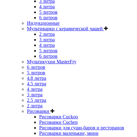
3 литра
4 литра
5 литров
6 литров
Индукционные
Мультиварки с керамической чашей
2 литра
3 литра
4 литра
5 литров
6 литров
Мультикухни MasterFry
6 литров
5 литров
4.8 литра
4.5 литра
4 литра
3 литра
2.5 литра
2 литра
Рисоварки
Рисоварки Cuckoo
Рисоварки Cuchen
Рисоварки для суши-баров и ресторанов
Рисоварки маленькие, мини