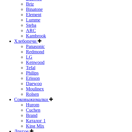
Briz
Binatone
Element
Lumme
Steba
ARC
Kambrook
Хлебопечи
Panasonic
Redmond
LG
Kenwood
Tefal
Philips
Erisson
Daewoo
Moulinex
Rolsen
Соковыжималки
Hurom
Cuchen
Brand
Каталог 1
King Mix
Другое