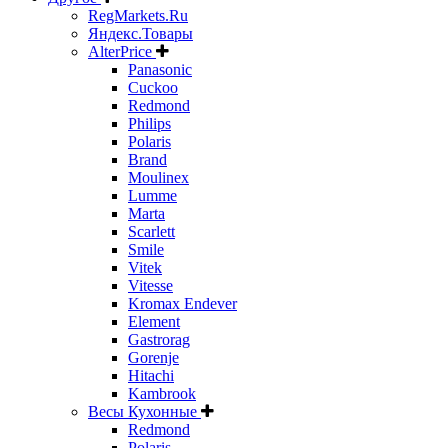
RegMarkets.Ru
Яндекс.Товары
AlterPrice
Panasonic
Cuckoo
Redmond
Philips
Polaris
Brand
Moulinex
Lumme
Marta
Scarlett
Smile
Vitek
Vitesse
Kromax Endever
Element
Gastrorag
Gorenje
Hitachi
Kambrook
Весы Кухонные
Redmond
Polaris