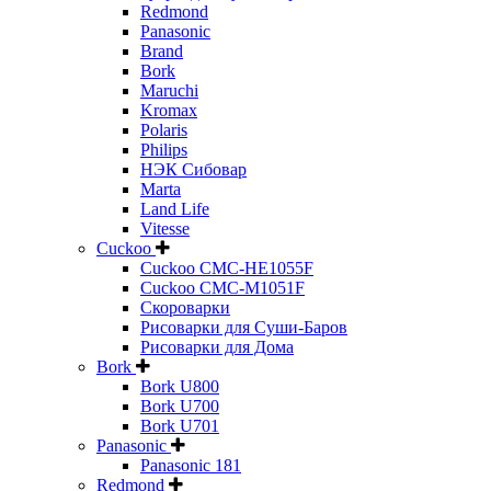
Redmond
Panasonic
Brand
Bork
Maruchi
Kromax
Polaris
Philips
НЭК Сибовар
Marta
Land Life
Vitesse
Cuckoo
Cuckoo CMC-HE1055F
Cuckoo CMC-M1051F
Скороварки
Рисоварки для Суши-Баров
Рисоварки для Дома
Bork
Bork U800
Bork U700
Bork U701
Panasonic
Panasonic 181
Redmond