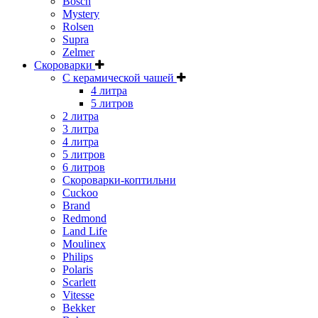
Bosch
Mystery
Rolsen
Supra
Zelmer
Скороварки
С керамической чашей
4 литра
5 литров
2 литра
3 литра
4 литра
5 литров
6 литров
Скороварки-коптильни
Cuckoo
Brand
Redmond
Land Life
Moulinex
Philips
Polaris
Scarlett
Vitesse
Bekker