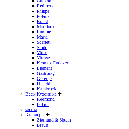
Cuckoo
Redmond
Philips
Polaris
Brand
Moulinex
Lumme
Marta
Scarlett
Smile
Vitek
Vitesse
Kromax Endever
Element
Gastrorag
Gorenje
Hitachi
Kambrook
Весы Кухонные
Redmond
Polaris
Фены
Блендеры
Zigmund & Shtain
Braun