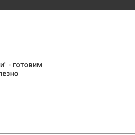
и" - готовим
лезно