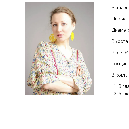
Чаша дл
Дно чаш
Диаметр
Высота -
Вес - 34
Толщина
В компл
3 пл
6 пл